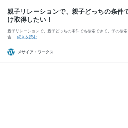
親子リレーションで、親子どっちの条件でも検
け取得したい！
親子リレーションで、親子どっちの条件でも検索できて、子の検索(or親の
親
含 …
続きを読む
子
リ
メサイア・ワークス
レ
ー
シ
ョ
ン
で、
親
子
ど
っ
ち
の
条