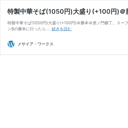
特製中華そば(1050円)大盛り(+10
特製中華そば(1050円)大盛り(+100円)＠勝本＠虎ノ門横丁
特
ンBの勝本に行ったら …
続きを読む
製
中
メサイア・ワークス
華
そ
ば
(1050
円)
大
盛
り
(+100
円)
＠
勝
本
＠