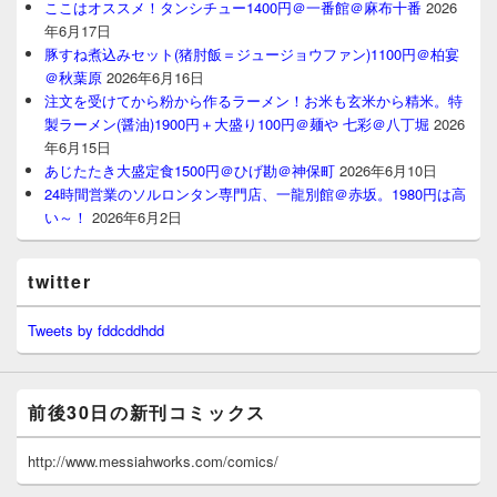
ここはオススメ！タンシチュー1400円＠一番館＠麻布十番
2026
年6月17日
豚すね煮込みセット(猪肘飯＝ジュージョウファン)1100円＠柏宴
＠秋葉原
2026年6月16日
注文を受けてから粉から作るラーメン！お米も玄米から精米。特
製ラーメン(醤油)1900円＋大盛り100円＠麺や 七彩＠八丁堀
2026
年6月15日
あじたたき大盛定食1500円＠ひげ勘＠神保町
2026年6月10日
24時間営業のソルロンタン専門店、一龍別館＠赤坂。1980円は高
い～！
2026年6月2日
twitter
Tweets by fddcddhdd
前後30日の新刊コミックス
http://www.messiahworks.com/comics/