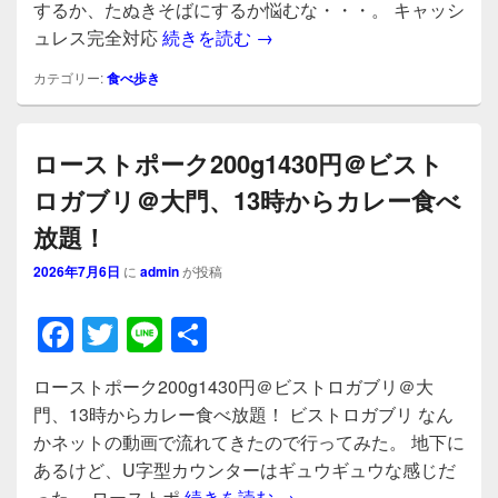
b
するか、たぬきそばにするか悩むな・・・。 キャッシ
たぬきそば(L)990円＠た
ュレス完全対応
続きを読む
→
o
o
カテゴリー:
食べ歩き
k
ローストポーク200g1430円＠ビスト
ロガブリ＠大門、13時からカレー食べ
放題！
2026年7月6日
に
admin
が投稿
F
T
Li
共
a
wi
n
有
ローストポーク200g1430円＠ビストロガブリ＠大
c
tt
e
門、13時からカレー食べ放題！ ビストロガブリ なん
e
er
かネットの動画で流れてきたので行ってみた。 地下に
b
あるけど、U字型カウンターはギュウギュウな感じだ
ローストポーク200g14
った。 ローストポ
続きを読む
→