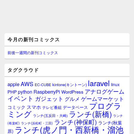
メ
今月の新刊コミックス
イ
ン
サ
前後一週間の新刊コミックス
イ
ド
バ
タグクラウド
ー
ウ
laravel
AWS
apple
ィ
linux
kintone(キントーン)
EC-CUBE
ジ
アナログゲーム
RaspberryPi
python
PHP
WordPress
ェ
イベント
ガジェット
ゲームマーケット
グルメ
ッ
プログラ
ト
スマホ
コミック
データベース
テレビ番組
エ
ミング
ランチ(新橋)
ランチ(五反田・大崎)
ランチ
リ
ランチ(神保町)
ア
ランチ(秋葉
(有楽町)
ランチ(浜松町・三田)
ランチ(虎ノ門・西新橋・溜池
原)