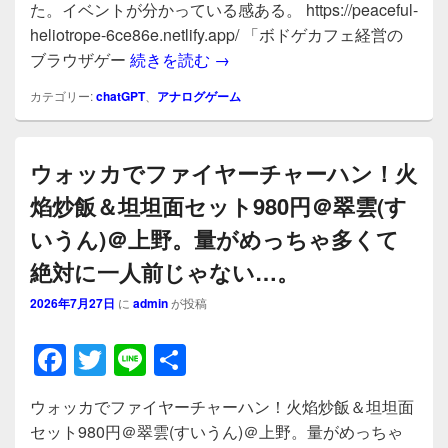
c
tt
e
た。イベントが分かっている感ある。 https://peaceful-
e
er
heliotrope-6ce86e.netlify.app/ 「ボドゲカフェ経営の
b
chatgptで、ボドゲカフェ運
ブラウザゲー
続きを読む
→
o
カテゴリー:
chatGPT
、
アナログゲーム
o
k
ウォッカでファイヤーチャーハン！火
焰炒飯＆坦坦面セット980円＠翠雲(す
いうん)＠上野。量がめっちゃ多くて
絶対に一人前じゃない…。
2026年7月27日
に
admin
が投稿
F
T
Li
共
a
wi
n
有
ウォッカでファイヤーチャーハン！火焰炒飯＆坦坦面
c
tt
e
セット980円＠翠雲(すいうん)＠上野。量がめっちゃ