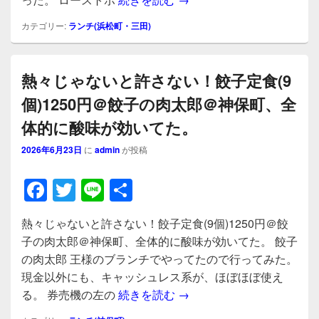
o
o
カテゴリー:
ランチ(浜松町・三田)
k
熱々じゃないと許さない！餃子定食(9
個)1250円＠餃子の肉太郎＠神保町、全
体的に酸味が効いてた。
2026年6月23日
に
admin
が投稿
F
T
Li
共
a
wi
n
有
熱々じゃないと許さない！餃子定食(9個)1250円＠餃
c
tt
e
子の肉太郎＠神保町、全体的に酸味が効いてた。 餃子
e
er
の肉太郎 王様のブランチでやってたので行ってみた。
b
現金以外にも、キャッシュレス系が、ほぼほぼ使え
熱々じゃないと許さない！餃
る。 券売機の左の
続きを読む
→
o