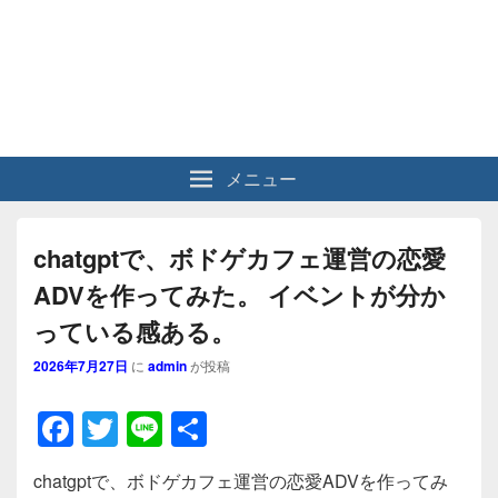
メニュー
chatgptで、ボドゲカフェ運営の恋愛
ADVを作ってみた。 イベントが分か
っている感ある。
2026年7月27日
に
admin
が投稿
F
T
Li
共
a
wi
n
有
chatgptで、ボドゲカフェ運営の恋愛ADVを作ってみ