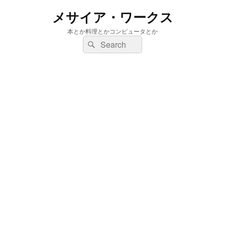
メサイア・ワークス
本とか料理とかコンピュータとか
検
検
索:
索