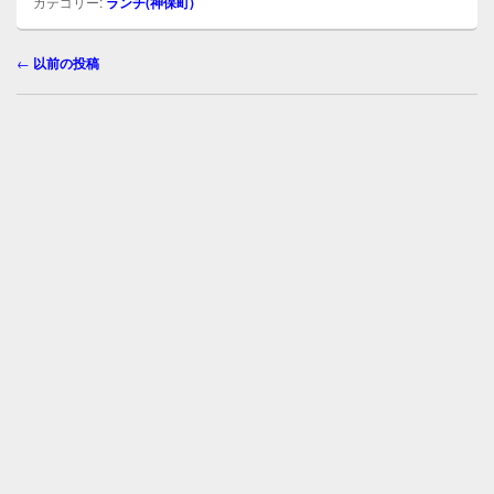
o
カテゴリー:
ランチ(神保町)
k
投
←
以前の投稿
稿
ナ
ビ
ゲ
ー
シ
ョ
ン