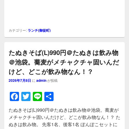
カテゴリー:
ランチ(御徒町)
たぬきそば(L)990円＠たぬきは飲み物
＠池袋。蕎麦がメチャクチャ固いんだ
けど、どこが飲み物なん！？
2026年7月8日
に
admin
が投稿
F
T
Li
共
a
wi
n
有
たぬきそば(L)990円＠たぬきは飲み物＠池袋。蕎麦が
c
tt
e
メチャクチャ固いんだけど、どこが飲み物なん！？ た
e
er
ぬきは飲み物。 先客1名、後客1名 ぽんぽこセットに