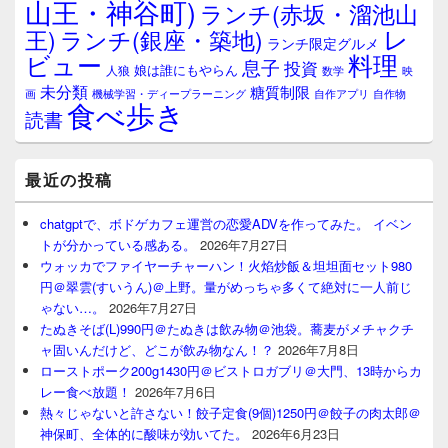
山王・神谷町)
ランチ(赤坂・溜池山
レ
王)
ランチ(銀座・築地)
ランチ限定グルメ
料理
ビュー
息子
投資
娘は誰にもやらん
人狼
数学
映
未分類
糖質制限
画
自作アプリ
自作物
機械学習・ディープラーニング
食べ歩き
読書
最近の投稿
chatgptで、ボドゲカフェ運営の恋愛ADVを作ってみた。 イベン
トが分かっている感ある。
2026年7月27日
ウォッカでファイヤーチャーハン！火焰炒飯＆坦坦面セット980
円＠翠雲(すいうん)＠上野。量がめっちゃ多くて絶対に一人前じ
ゃない…。
2026年7月27日
たぬきそば(L)990円＠たぬきは飲み物＠池袋。蕎麦がメチャクチ
ャ固いんだけど、どこが飲み物なん！？
2026年7月8日
ローストポーク200g1430円＠ビストロガブリ＠大門、13時からカ
レー食べ放題！
2026年7月6日
熱々じゃないと許さない！餃子定食(9個)1250円＠餃子の肉太郎＠
神保町、全体的に酸味が効いてた。
2026年6月23日