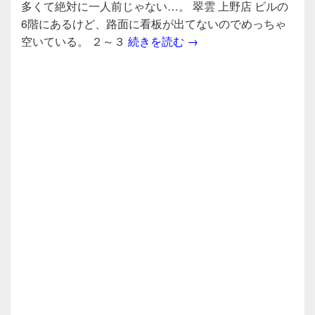
e
er
多くて絶対に一人前じゃない…。 翠雲 上野店 ビルの
b
6階にあるけど、路面に看板が出てないのでめっちゃ
ウォッカでファイヤーチ
空いている。 ２～３
続きを読む
→
o
o
k