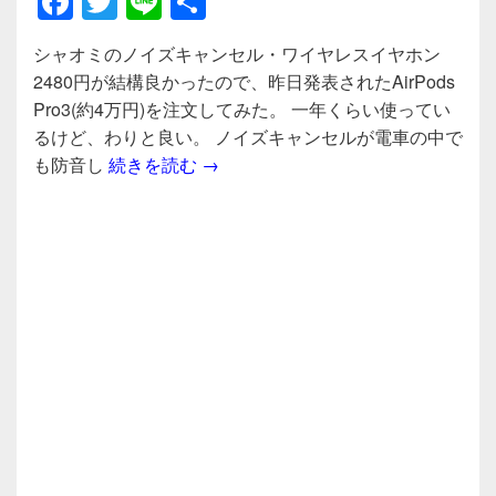
F
T
Li
共
a
wi
n
有
シャオミのノイズキャンセル・ワイヤレスイヤホン
c
tt
e
2480円が結構良かったので、昨日発表されたAirPods
e
er
Pro3(約4万円)を注文してみた。 一年くらい使ってい
b
るけど、わりと良い。 ノイズキャンセルが電車の中で
シャオミのノイズキャンセル・ワイヤレス
も防音し
続きを読む
→
o
o
k