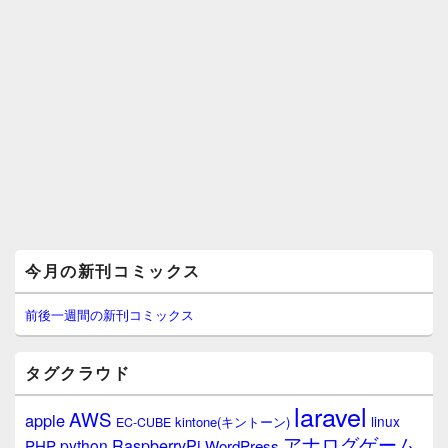
メ
今月の新刊コミックス
イ
ン
サ
前後一週間の新刊コミックス
イ
ド
バ
タグクラウド
ー
ウ
laravel
AWS
apple
ィ
linux
kintone(キントーン)
EC-CUBE
ジ
アナログゲーム
RaspberryPi
python
PHP
WordPress