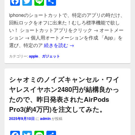
F
T
Li
共
a
wi
n
有
iphoneのショートカットで、特定のアプリの時だけ、
c
tt
e
回転ロックをオフに出来た！むしろ標準機能で欲し
e
er
い！ ショートカットアプリをクリック → オートメー
b
ション → 個人用オートメーションを作成 「App」を
iphoneのショートカット
選び、特定のア
続きを読む
→
o
o
カテゴリー:
apple
、
ガジェット
k
シャオミのノイズキャンセル・ワイ
ヤレスイヤホン2480円が結構良かっ
たので、昨日発表されたAirPods
Pro3(約4万円)を注文してみた。
2025年9月10日
に
admin
が投稿