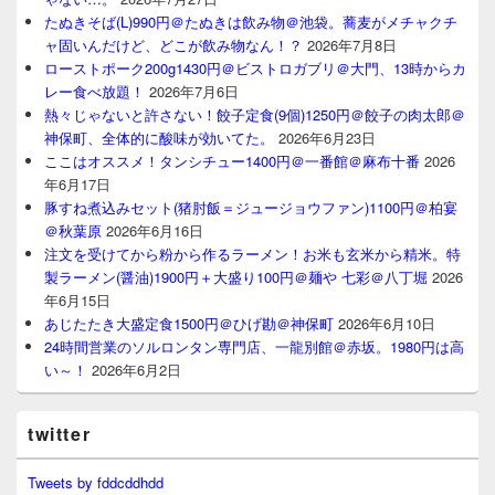
たぬきそば(L)990円＠たぬきは飲み物＠池袋。蕎麦がメチャクチ
ャ固いんだけど、どこが飲み物なん！？
2026年7月8日
ローストポーク200g1430円＠ビストロガブリ＠大門、13時からカ
レー食べ放題！
2026年7月6日
熱々じゃないと許さない！餃子定食(9個)1250円＠餃子の肉太郎＠
神保町、全体的に酸味が効いてた。
2026年6月23日
ここはオススメ！タンシチュー1400円＠一番館＠麻布十番
2026
年6月17日
豚すね煮込みセット(猪肘飯＝ジュージョウファン)1100円＠柏宴
＠秋葉原
2026年6月16日
注文を受けてから粉から作るラーメン！お米も玄米から精米。特
製ラーメン(醤油)1900円＋大盛り100円＠麺や 七彩＠八丁堀
2026
年6月15日
あじたたき大盛定食1500円＠ひげ勘＠神保町
2026年6月10日
24時間営業のソルロンタン専門店、一龍別館＠赤坂。1980円は高
い～！
2026年6月2日
twitter
Tweets by fddcddhdd