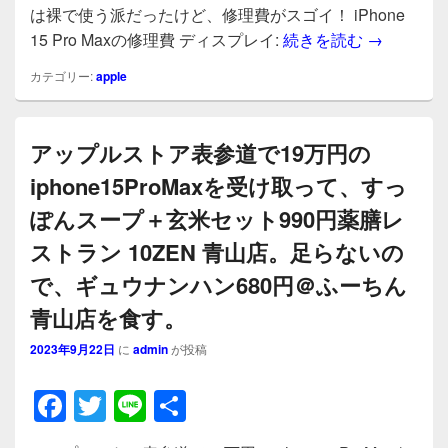
e
er
は裸で使う派だったけど、修理費がスゴイ！ iPhone
b
iPhone
15 Pro Maxの修理費 ディスプレイ:
続きを読む
→
o
カテゴリー:
apple
o
k
アップルストア表参道で19万円の
iphone15ProMaxを受け取って、すっ
ぽんスープ＋玄米セット990円薬膳レ
ストラン 10ZEN 青山店。足らないの
で、ギュウナンハン680円＠ふーちん
青山店を食す。
2023年9月22日
に
admin
が投稿
F
T
Li
共
a
wi
n
有