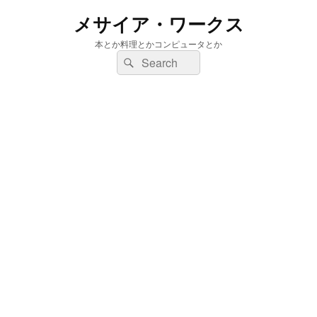
メサイア・ワークス
本とか料理とかコンピュータとか
検
検
索:
索