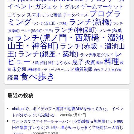
ェ
イベント
ガジェット
ゲームマーケット
グルメ
ッ
プログラ
ト
スマホ
コミック
データベース
テレビ番組
エ
ミング
ランチ(新橋)
ランチ(五反田・大崎)
ランチ
リ
ランチ(神保町)
ア
ランチ(秋葉
(有楽町)
ランチ(浜松町・三田)
ランチ(虎ノ門・西新橋・溜池
原)
山王・神谷町)
ランチ(赤坂・溜池山
レ
王)
ランチ(銀座・築地)
ランチ限定グルメ
料理
ビュー
息子
投資
娘は誰にもやらん
人狼
数学
映
未分類
糖質制限
画
自作アプリ
自作物
機械学習・ディープラーニング
食べ歩き
読書
最近の投稿
chatgptで、ボドゲカフェ運営の恋愛ADVを作ってみた。 イベン
トが分かっている感ある。
2026年7月27日
ウォッカでファイヤーチャーハン！火焰炒飯＆坦坦面セット980
円＠翠雲(すいうん)＠上野。量がめっちゃ多くて絶対に一人前じ
ゃない…。
2026年7月27日