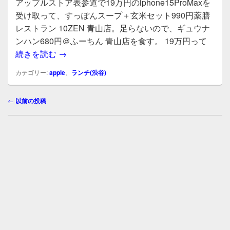
アップルストア表参道で19万円のiphone15ProMaxを
c
tt
e
受け取って、すっぽんスープ＋玄米セット990円薬膳
e
er
レストラン 10ZEN 青山店。足らないので、ギュウナ
b
ンハン680円＠ふーちん 青山店を食す。 19万円って
アップルストア表参道で19万円のiphone15
続きを読む
→
o
o
カテゴリー:
apple
、
ランチ(渋谷)
k
投
←
以前の投稿
稿
ナ
ビ
ゲ
ー
シ
ョ
ン