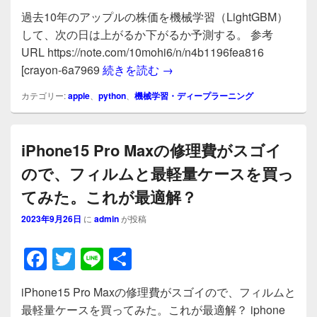
a
wi
n
有
過去10年のアップルの株価を機械学習（LightGBM）
c
tt
e
して、次の日は上がるか下がるか予測する。 参考
e
er
URL https://note.com/10mohi6/n/n4b1196fea816
b
過去10年のアップルの株価を機
[crayon-6a7969
続きを読む
→
o
カテゴリー:
apple
、
python
、
機械学習・ディープラーニング
o
k
iPhone15 Pro Maxの修理費がスゴイ
ので、フィルムと最軽量ケースを買っ
てみた。これが最適解？
2023年9月26日
に
admin
が投稿
F
T
Li
共
a
wi
n
有
iPhone15 Pro Maxの修理費がスゴイので、フィルムと
c
tt
e
最軽量ケースを買ってみた。これが最適解？ iphone