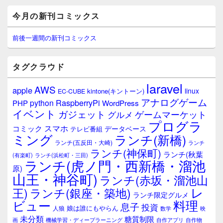
o
メ
今月の新刊コミックス
o
イ
ン
k
サ
前後一週間の新刊コミックス
イ
ド
バ
タグクラウド
ー
ウ
laravel
AWS
apple
ィ
linux
kintone(キントーン)
EC-CUBE
ジ
アナログゲーム
RaspberryPi
python
PHP
WordPress
ェ
イベント
ガジェット
ゲームマーケット
グルメ
ッ
プログラ
ト
スマホ
コミック
データベース
テレビ番組
エ
ミング
ランチ(新橋)
ランチ(五反田・大崎)
ランチ
リ
ランチ(神保町)
ア
ランチ(秋葉
(有楽町)
ランチ(浜松町・三田)
ランチ(虎ノ門・西新橋・溜池
原)
山王・神谷町)
ランチ(赤坂・溜池山
レ
王)
ランチ(銀座・築地)
ランチ限定グルメ
料理
ビュー
息子
投資
娘は誰にもやらん
人狼
数学
映
未分類
糖質制限
画
自作アプリ
自作物
機械学習・ディープラーニング