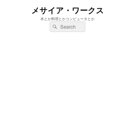
メサイア・ワークス
本とか料理とかコンピュータとか
検
検
索:
索