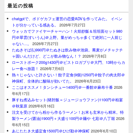
最近の投稿
chatgptで、ボドゲカフェ運営の恋愛ADVを作ってみた。 イベン
トが分かっている感ある。
2026年7月27日
ウォッカでファイヤーチャーハン！火焰炒飯＆坦坦面セット980
円＠翠雲(すいうん)＠上野。量がめっちゃ多くて絶対に一人前じ
ゃない…。
2026年7月27日
たぬきそば(L)990円＠たぬきは飲み物＠池袋。蕎麦がメチャクチ
ャ固いんだけど、どこが飲み物なん！？
2026年7月8日
ローストポーク200g1430円＠ビストロガブリ＠大門、13時からカ
レー食べ放題！
2026年7月6日
熱々じゃないと許さない！餃子定食(9個)1250円＠餃子の肉太郎＠
神保町、全体的に酸味が効いてた。
2026年6月23日
ここはオススメ！タンシチュー1400円＠一番館＠麻布十番
2026
年6月17日
豚すね煮込みセット(猪肘飯＝ジュージョウファン)1100円＠柏宴
＠秋葉原
2026年6月16日
注文を受けてから粉から作るラーメン！お米も玄米から精米。特
製ラーメン(醤油)1900円＋大盛り100円＠麺や 七彩＠八丁堀
2026
年6月15日
あじたたき大盛定食1500円＠ひげ勘＠神保町
2026年6月10日