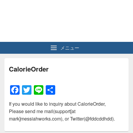
メニュー
CalorieOrder
F
T
Li
共
a
wi
n
有
If you would like to inquiry about CalorieOrder,
c
tt
e
Please send me mail(support[at
e
er
mark]messiahworks.com), or Twitter(@fddcddhdd).
b