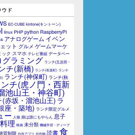
ラウド
WS
kintone(キントーン)
EC-CUBE
l
RaspberryPi
python
PHP
linux
イベン
アナログゲーム
ss
ェット
ゲームマーケ
グルメ
スマホ
ミック
データベー
テレビ番組
ログラミング
ランチ(五反田・
ンチ(新橋)
ランチ(有楽町)
ランチ
ランチ(神保町)
ランチ(秋
田)
ランチ(虎ノ門・西新
溜池山王・神谷町)
(赤坂・溜池山王)
ラ
銀座・築地)
ランチ限定グルメ
ュー
息子
娘は誰にもやらん
人狼
料理
未分類
映画
機械学習・ディープ
食
読書
糖質制限
自作アプリ
自作物