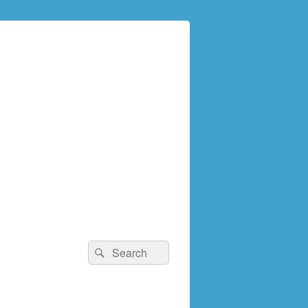
検
検
索:
索