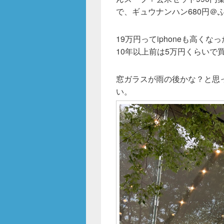
e
er
で、ギュウナンハン680円＠
b
o
19万円ってiphoneも高くな
10年以上前は5万円くらいで買
o
k
窓ガラスが雨の後かな？と思
い。