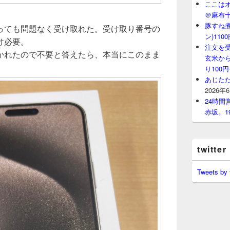
ここはオ
＠麻布
豚すね
っても問題なく受け取れた。受け取り番号の
ン)11
け必要。
注文を
かれたので不要と答えたら、本当にこのまま
玄米から
り100
あじたた
2026年
24時
赤坂。1
twitter
Tweets by