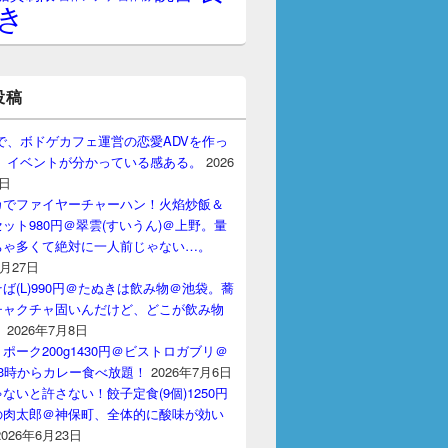
き
投稿
gptで、ボドゲカフェ運営の恋愛ADVを作っ
。 イベントが分かっている感ある。
2026
7日
カでファイヤーチャーハン！火焰炒飯＆
ット980円＠翠雲(すいうん)＠上野。量
ちゃ多くて絶対に一人前じゃない…。
7月27日
ば(L)990円＠たぬきは飲み物＠池袋。蕎
チャクチャ固いんだけど、どこが飲み物
？
2026年7月8日
ポーク200g1430円＠ビストロガブリ＠
3時からカレー食べ放題！
2026年7月6日
ないと許さない！餃子定食(9個)1250円
の肉太郎＠神保町、全体的に酸味が効い
2026年6月23日