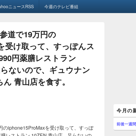
ahooニュースRSS
今週のテレビ番組
参道で19万円の
oMaxを受け取って、すっぽんス
990円薬膳レストラン
。足らないので、ギュウナン
ちん 青山店を食す。
メ
今月の
イ
ン
サ
前後一週
iphone15ProMaxを受け取って、すっぽ
イ
ド
膳レストラン 10ZEN 青山店。足らないの