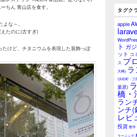
バ
ふーちん 青山店を食す。
ー
タグク
ウ
ィ
A
ったよな～。
apple
ジ
larave
えたのに(古すぎ)
ェ
ッ
WordPre
ト
ト
ガジ
エ
ったけど、チタニウムを表現した装飾っぽ
ット
リ
コ
プ
ア
ス
ラ
大崎)
(浜松町・三
葉原)
橋・
ランチ
ンチ(
レビ
投資
数学
ラーニング