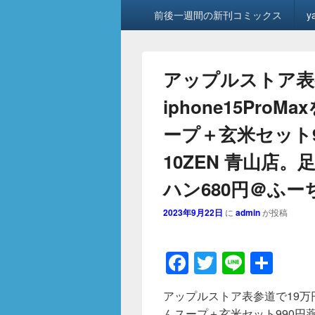
メ
前後一週間の新刊コミックス
y
イ
ン
メ
ニ
アップルストア表
ュ
ー
iphone15Pr
ープ＋玄米セット
10ZEN 青山店
ハン680円＠ふー
2023年9月22日
に
admin
が投稿
F
T
Li
共
a
wi
n
有
アップルストア表参道で19万円の
c
tt
e
んスープ＋玄米セット990円薬