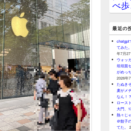
べ歩
最近の
chat
てみた
年7月2
ウォッ
坦坦面セ
がめっ
2026年
たぬきそ
麦がメ
なん！
ロースト
大門、1
熱々じゃ
＠餃子
てた。