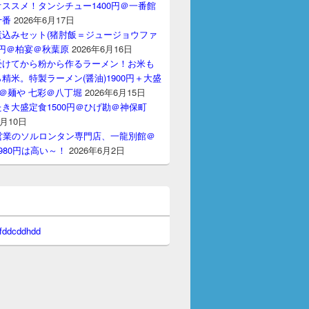
ススメ！タンシチュー1400円＠一番館
十番
2026年6月17日
煮込みセット(猪肘飯＝ジュージョウファ
00円＠柏宴＠秋葉原
2026年6月16日
受けてから粉から作るラーメン！お米も
精米。特製ラーメン(醤油)1900円＋大盛
円＠麺や 七彩＠八丁堀
2026年6月15日
き大盛定食1500円＠ひげ勘＠神保町
6月10日
間営業のソルロンタン専門店、一龍別館＠
980円は高い～！
2026年6月2日
 fddcddhdd