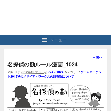
メニュー
画
← 前へ
像
名探偵の勘ルール漫画_1024
ナ
ビ
公開日時:
2012年10月18日
@
724 × 1024
カテゴリー:
ゲームマーケッ
ト2012秋のメサイア・ワークスの頒布物について
ゲ
ー
シ
ョ
ン