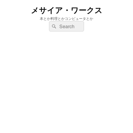
メサイア・ワークス
本とか料理とかコンピュータとか
検
検
索:
索