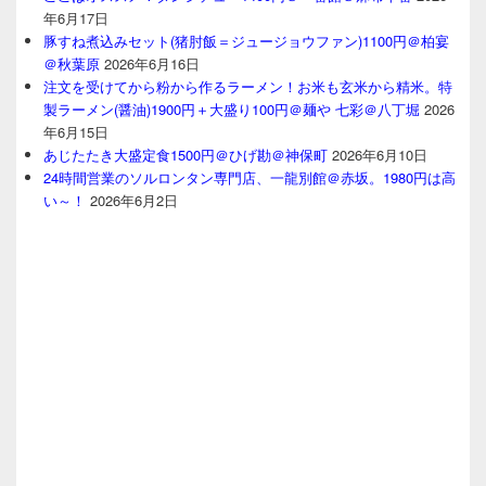
年6月17日
豚すね煮込みセット(猪肘飯＝ジュージョウファン)1100円＠柏宴
＠秋葉原
2026年6月16日
注文を受けてから粉から作るラーメン！お米も玄米から精米。特
製ラーメン(醤油)1900円＋大盛り100円＠麺や 七彩＠八丁堀
2026
年6月15日
あじたたき大盛定食1500円＠ひげ勘＠神保町
2026年6月10日
24時間営業のソルロンタン専門店、一龍別館＠赤坂。1980円は高
い～！
2026年6月2日