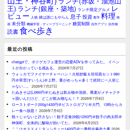
山王・神谷町)
ランチ(赤坂・溜池山
レ
王)
ランチ(銀座・築地)
ランチ限定グルメ
料理
ビュー
息子
投資
娘は誰にもやらん
人狼
数学
映
未分類
糖質制限
画
自作アプリ
自作物
機械学習・ディープラーニング
食べ歩き
読書
最近の投稿
chatgptで、ボドゲカフェ運営の恋愛ADVを作ってみた。 イベン
トが分かっている感ある。
2026年7月27日
ウォッカでファイヤーチャーハン！火焰炒飯＆坦坦面セット980
円＠翠雲(すいうん)＠上野。量がめっちゃ多くて絶対に一人前じ
ゃない…。
2026年7月27日
たぬきそば(L)990円＠たぬきは飲み物＠池袋。蕎麦がメチャクチ
ャ固いんだけど、どこが飲み物なん！？
2026年7月8日
ローストポーク200g1430円＠ビストロガブリ＠大門、13時からカ
レー食べ放題！
2026年7月6日
熱々じゃないと許さない！餃子定食(9個)1250円＠餃子の肉太郎＠
神保町、全体的に酸味が効いてた。
2026年6月23日
ここはオススメ！タンシチュー1400円＠一番館＠麻布十番
2026