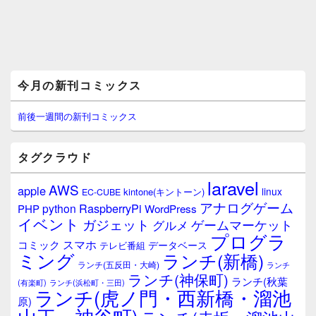
メ
今月の新刊コミックス
イ
ン
サ
前後一週間の新刊コミックス
イ
ド
バ
タグクラウド
ー
ウ
laravel
AWS
apple
ィ
linux
kintone(キントーン)
EC-CUBE
ジ
アナログゲーム
RaspberryPi
python
PHP
WordPress
ェ
イベント
ガジェット
ゲームマーケット
グルメ
ッ
プログラ
ト
スマホ
コミック
データベース
テレビ番組
エ
ミング
ランチ(新橋)
ランチ(五反田・大崎)
ランチ
リ
ランチ(神保町)
ア
ランチ(秋葉
(有楽町)
ランチ(浜松町・三田)
ランチ(虎ノ門・西新橋・溜池
原)