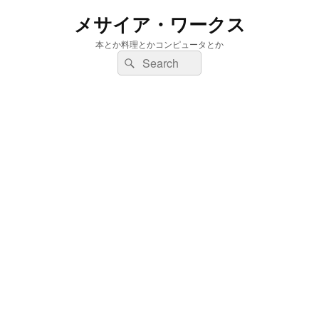
メサイア・ワークス
本とか料理とかコンピュータとか
検
検
索:
索