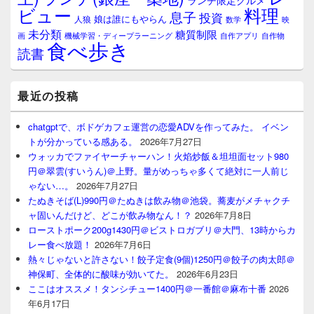
ランチ限定グルメ
料理
ビュー
息子
投資
娘は誰にもやらん
人狼
数学
映
未分類
糖質制限
画
自作アプリ
自作物
機械学習・ディープラーニング
食べ歩き
読書
最近の投稿
chatgptで、ボドゲカフェ運営の恋愛ADVを作ってみた。 イベン
トが分かっている感ある。
2026年7月27日
ウォッカでファイヤーチャーハン！火焰炒飯＆坦坦面セット980
円＠翠雲(すいうん)＠上野。量がめっちゃ多くて絶対に一人前じ
ゃない…。
2026年7月27日
たぬきそば(L)990円＠たぬきは飲み物＠池袋。蕎麦がメチャクチ
ャ固いんだけど、どこが飲み物なん！？
2026年7月8日
ローストポーク200g1430円＠ビストロガブリ＠大門、13時からカ
レー食べ放題！
2026年7月6日
熱々じゃないと許さない！餃子定食(9個)1250円＠餃子の肉太郎＠
神保町、全体的に酸味が効いてた。
2026年6月23日
ここはオススメ！タンシチュー1400円＠一番館＠麻布十番
2026
年6月17日