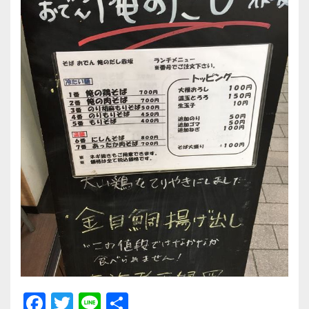
F
T
Li
共