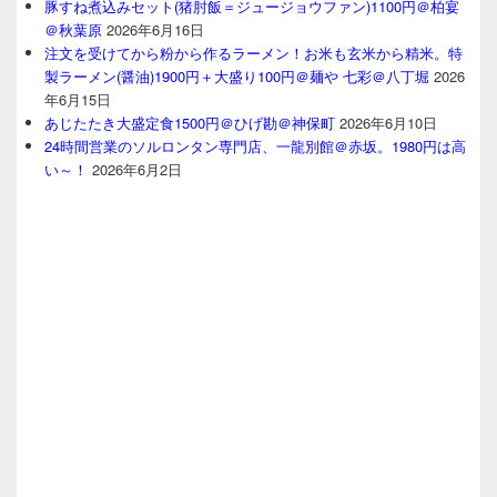
豚すね煮込みセット(猪肘飯＝ジュージョウファン)1100円＠柏宴
＠秋葉原
2026年6月16日
注文を受けてから粉から作るラーメン！お米も玄米から精米。特
製ラーメン(醤油)1900円＋大盛り100円＠麺や 七彩＠八丁堀
2026
年6月15日
あじたたき大盛定食1500円＠ひげ勘＠神保町
2026年6月10日
24時間営業のソルロンタン専門店、一龍別館＠赤坂。1980円は高
い～！
2026年6月2日