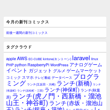
メ
今月の新刊コミックス
イ
ン
サ
前後一週間の新刊コミックス
イ
ド
バ
タグクラウド
ー
ウ
laravel
AWS
apple
ィ
linux
kintone(キントーン)
EC-CUBE
ジ
アナログゲーム
RaspberryPi
python
PHP
WordPress
ェ
イベント
ガジェット
ゲームマーケット
グルメ
ッ
プログラ
ト
スマホ
コミック
データベース
テレビ番組
エ
ミング
ランチ(新橋)
ランチ(五反田・大崎)
ランチ
リ
ランチ(神保町)
ア
ランチ(秋葉
(有楽町)
ランチ(浜松町・三田)
ランチ(虎ノ門・西新橋・溜池
原)
山王・神谷町)
ランチ(赤坂・溜池山
レ
王)
ランチ(銀座・築地)