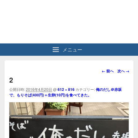
メニュー
画
← 前へ
次へ →
像
2
ナ
ビ
公開日時:
2016年4月20日
@
612 × 816
カテゴリー:
俺のだし＠赤坂
で、もりそば(400円)＋生卵(10円)を食べてきた。
ゲ
ー
シ
ョ
ン