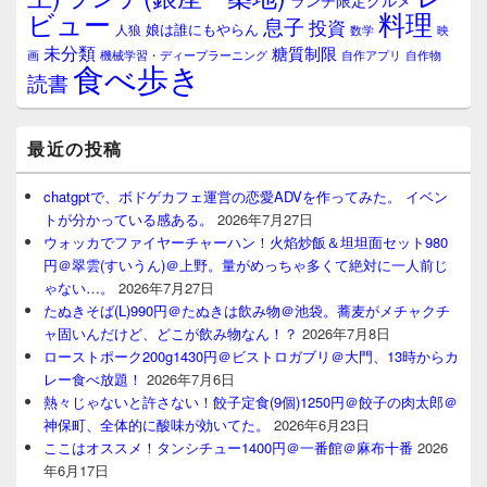
ランチ限定グルメ
料理
ビュー
息子
投資
娘は誰にもやらん
人狼
数学
映
未分類
糖質制限
画
自作アプリ
自作物
機械学習・ディープラーニング
食べ歩き
読書
最近の投稿
chatgptで、ボドゲカフェ運営の恋愛ADVを作ってみた。 イベン
トが分かっている感ある。
2026年7月27日
ウォッカでファイヤーチャーハン！火焰炒飯＆坦坦面セット980
円＠翠雲(すいうん)＠上野。量がめっちゃ多くて絶対に一人前じ
ゃない…。
2026年7月27日
たぬきそば(L)990円＠たぬきは飲み物＠池袋。蕎麦がメチャクチ
ャ固いんだけど、どこが飲み物なん！？
2026年7月8日
ローストポーク200g1430円＠ビストロガブリ＠大門、13時からカ
レー食べ放題！
2026年7月6日
熱々じゃないと許さない！餃子定食(9個)1250円＠餃子の肉太郎＠
神保町、全体的に酸味が効いてた。
2026年6月23日
ここはオススメ！タンシチュー1400円＠一番館＠麻布十番
2026
年6月17日