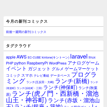
メ
今月の新刊コミックス
イ
ン
サ
前後一週間の新刊コミックス
イ
ド
バ
タグクラウド
ー
ウ
laravel
AWS
apple
ィ
linux
kintone(キントーン)
EC-CUBE
ジ
アナログゲーム
RaspberryPi
python
PHP
WordPress
ェ
イベント
ガジェット
ゲームマーケット
グルメ
ッ
プログラ
ト
スマホ
コミック
データベース
テレビ番組
エ
ミング
ランチ(新橋)
ランチ(五反田・大崎)
ランチ
リ
ランチ(神保町)
ア
ランチ(秋葉
(有楽町)
ランチ(浜松町・三田)
ランチ(虎ノ門・西新橋・溜池
原)
山王・神谷町)
ランチ(赤坂・溜池山
レ
王)
ランチ(銀座・築地)