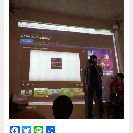
F
T
Li
共