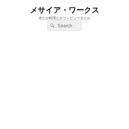
メサイア・ワークス
本とか料理とかコンピュータとか
検
検
索:
索