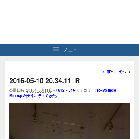
メニュー
画
← 前へ
次へ →
像
2016-05-10 20.34.11_R
ナ
ビ
公開日時:
2016年5月11日
@
612 × 816
カテゴリー:
Tokyo Indie
Meetup＠渋谷に行ってきた。
ゲ
ー
シ
ョ
ン