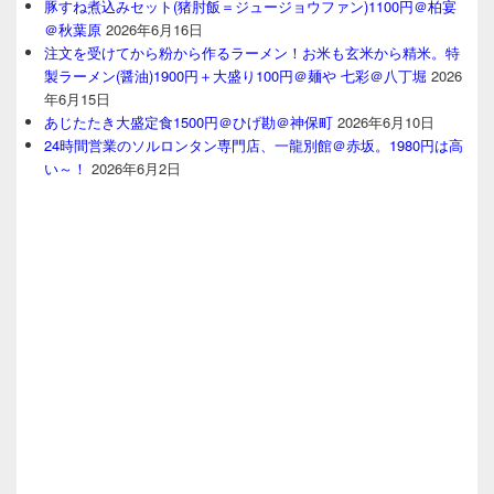
豚すね煮込みセット(猪肘飯＝ジュージョウファン)1100円＠柏宴
＠秋葉原
2026年6月16日
注文を受けてから粉から作るラーメン！お米も玄米から精米。特
製ラーメン(醤油)1900円＋大盛り100円＠麺や 七彩＠八丁堀
2026
年6月15日
あじたたき大盛定食1500円＠ひげ勘＠神保町
2026年6月10日
24時間営業のソルロンタン専門店、一龍別館＠赤坂。1980円は高
い～！
2026年6月2日