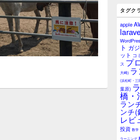
バ
ー
タグク
ウ
ィ
A
apple
ジ
larave
ェ
ッ
WordPre
ト
ト
ガジ
エ
ット
リ
コ
プ
ア
ス
ラ
大崎)
(浜松町・三
葉原)
橋・
ランチ
ンチ(
レビ
投資
数学
ラーニング