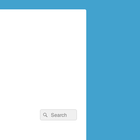
検
検
索:
索