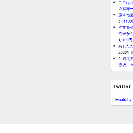
ここはオ
＠麻布
豚すね
ン)11
注文を
玄米から
り100
あじたた
2026年
24時
赤坂。1
twitter
Tweets by