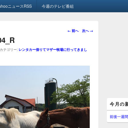
ahooニュースRSS
今週のテレビ番組
画
← 前へ
次へ →
像
.04_R
ナ
ビ
カテゴリー:
レンタカー借りてマザー牧場に行ってきまし
ゲ
ー
シ
ョ
ン
メ
今月の
イ
ン
サ
前後一週
イ
ド