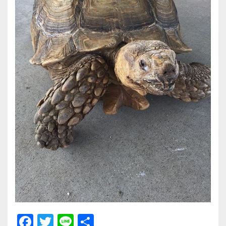
F
T
Li
共