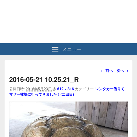
メニュー
画
← 前へ
次へ →
像
2016-05-21 10.25.21_R
ナ
ビ
公開日時:
2016年5月23日
@
612 × 816
カテゴリー:
レンタカー借りて
マザー牧場に行ってきました！(二回目)
ゲ
ー
シ
ョ
ン