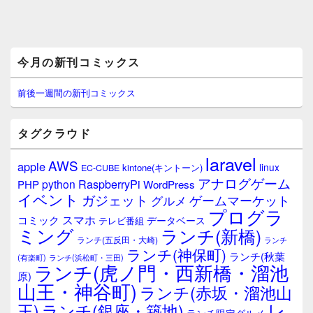
メ
今月の新刊コミックス
イ
ン
サ
前後一週間の新刊コミックス
イ
ド
バ
タグクラウド
ー
ウ
laravel
AWS
apple
ィ
linux
kintone(キントーン)
EC-CUBE
ジ
アナログゲーム
RaspberryPi
python
PHP
WordPress
ェ
イベント
ガジェット
ゲームマーケット
グルメ
ッ
プログラ
ト
スマホ
コミック
データベース
テレビ番組
エ
ミング
ランチ(新橋)
ランチ(五反田・大崎)
ランチ
リ
ランチ(神保町)
ア
ランチ(秋葉
(有楽町)
ランチ(浜松町・三田)
ランチ(虎ノ門・西新橋・溜池
原)
山王・神谷町)
ランチ(赤坂・溜池山
レ
王)
ランチ(銀座・築地)