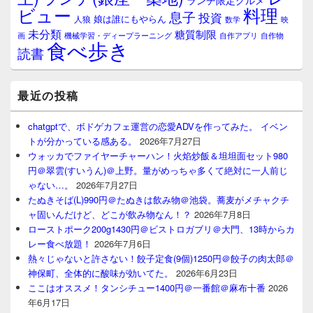
ランチ限定グルメ
料理
ビュー
息子
投資
娘は誰にもやらん
人狼
数学
映
未分類
糖質制限
画
自作アプリ
自作物
機械学習・ディープラーニング
食べ歩き
読書
最近の投稿
chatgptで、ボドゲカフェ運営の恋愛ADVを作ってみた。 イベン
トが分かっている感ある。
2026年7月27日
ウォッカでファイヤーチャーハン！火焰炒飯＆坦坦面セット980
円＠翠雲(すいうん)＠上野。量がめっちゃ多くて絶対に一人前じ
ゃない…。
2026年7月27日
たぬきそば(L)990円＠たぬきは飲み物＠池袋。蕎麦がメチャクチ
ャ固いんだけど、どこが飲み物なん！？
2026年7月8日
ローストポーク200g1430円＠ビストロガブリ＠大門、13時からカ
レー食べ放題！
2026年7月6日
熱々じゃないと許さない！餃子定食(9個)1250円＠餃子の肉太郎＠
神保町、全体的に酸味が効いてた。
2026年6月23日
ここはオススメ！タンシチュー1400円＠一番館＠麻布十番
2026
年6月17日