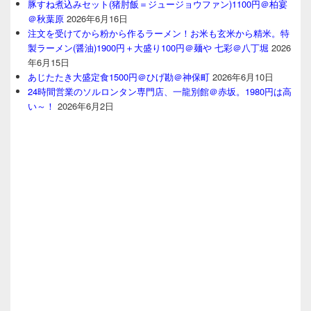
豚すね煮込みセット(猪肘飯＝ジュージョウファン)1100円＠柏宴
＠秋葉原
2026年6月16日
注文を受けてから粉から作るラーメン！お米も玄米から精米。特
製ラーメン(醤油)1900円＋大盛り100円＠麺や 七彩＠八丁堀
2026
年6月15日
あじたたき大盛定食1500円＠ひげ勘＠神保町
2026年6月10日
24時間営業のソルロンタン専門店、一龍別館＠赤坂。1980円は高
い～！
2026年6月2日