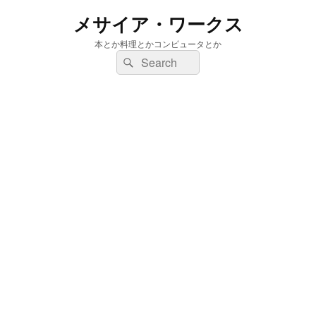
メサイア・ワークス
本とか料理とかコンピュータとか
検
検
索:
索