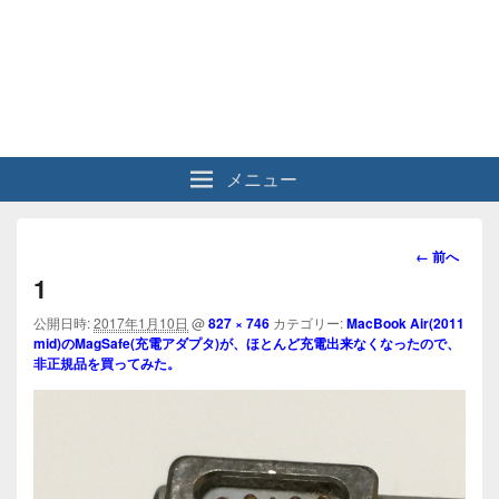
メニュー
画
← 前へ
像
1
ナ
ビ
公開日時:
2017年1月10日
@
827 × 746
カテゴリー:
MacBook Air(2011
mid)のMagSafe(充電アダプタ)が、ほとんど充電出来なくなったので、
ゲ
非正規品を買ってみた。
ー
シ
ョ
ン