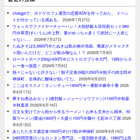
chatgptで、ボドゲカフェ運営の恋愛ADVを作ってみた。 イベン
トが分かっている感ある。
2026年7月27日
ウォッカでファイヤーチャーハン！火焰炒飯＆坦坦面セット980
円＠翠雲(すいうん)＠上野。量がめっちゃ多くて絶対に一人前じ
ゃない…。
2026年7月27日
たぬきそば(L)990円＠たぬきは飲み物＠池袋。蕎麦がメチャクチ
ャ固いんだけど、どこが飲み物なん！？
2026年7月8日
ローストポーク200g1430円＠ビストロガブリ＠大門、13時からカ
レー食べ放題！
2026年7月6日
熱々じゃないと許さない！餃子定食(9個)1250円＠餃子の肉太郎＠
神保町、全体的に酸味が効いてた。
2026年6月23日
ここはオススメ！タンシチュー1400円＠一番館＠麻布十番
2026
年6月17日
豚すね煮込みセット(猪肘飯＝ジュージョウファン)1100円＠柏宴
＠秋葉原
2026年6月16日
注文を受けてから粉から作るラーメン！お米も玄米から精米。特
製ラーメン(醤油)1900円＋大盛り100円＠麺や 七彩＠八丁堀
2026
年6月15日
あじたたき大盛定食1500円＠ひげ勘＠神保町
2026年6月10日
24時間営業のソルロンタン専門店、一龍別館＠赤坂。1980円は高