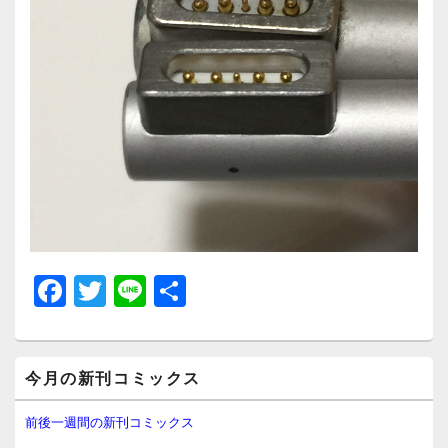
F
T
Li
共
a
wi
n
有
c
tt
e
メ
e
er
今月の新刊コミックス
イ
ン
b
サ
前後一週間の新刊コミックス
イ