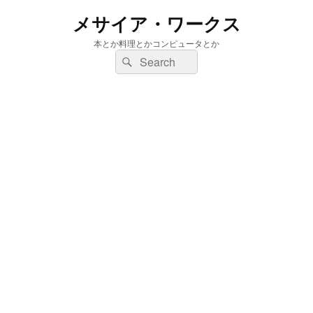
メサイア・ワークス
本とか料理とかコンピュータとか
検
検
索:
索