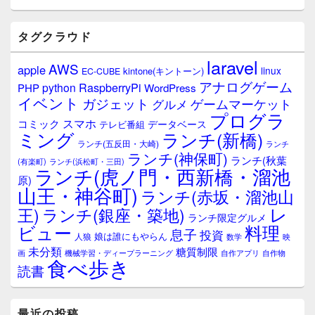
タグクラウド
laravel
AWS
apple
linux
kintone(キントーン)
EC-CUBE
アナログゲーム
RaspberryPi
python
PHP
WordPress
イベント
ガジェット
ゲームマーケット
グルメ
プログラ
スマホ
コミック
データベース
テレビ番組
ミング
ランチ(新橋)
ランチ(五反田・大崎)
ランチ
ランチ(神保町)
ランチ(秋葉
(有楽町)
ランチ(浜松町・三田)
ランチ(虎ノ門・西新橋・溜池
原)
山王・神谷町)
ランチ(赤坂・溜池山
レ
王)
ランチ(銀座・築地)
ランチ限定グルメ
料理
ビュー
息子
投資
娘は誰にもやらん
人狼
数学
映
未分類
糖質制限
画
自作アプリ
自作物
機械学習・ディープラーニング
食べ歩き
読書
最近の投稿