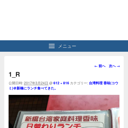
メニュー
画
← 前へ
次へ →
像
1_R
ナ
ビ
公開日時:
2017年3月24日
@
612 × 816
カテゴリー:
台湾料理 香味(コウ
ミ)＠新橋にランチ食べてきた。
ゲ
ー
シ
ョ
ン