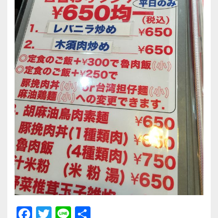
F
T
Li
共