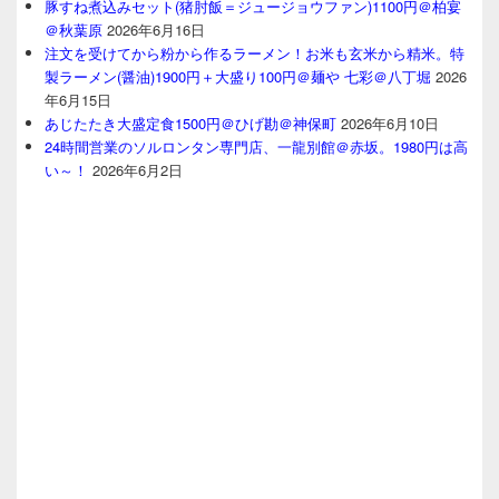
豚すね煮込みセット(猪肘飯＝ジュージョウファン)1100円＠柏宴
＠秋葉原
2026年6月16日
注文を受けてから粉から作るラーメン！お米も玄米から精米。特
製ラーメン(醤油)1900円＋大盛り100円＠麺や 七彩＠八丁堀
2026
年6月15日
あじたたき大盛定食1500円＠ひげ勘＠神保町
2026年6月10日
24時間営業のソルロンタン専門店、一龍別館＠赤坂。1980円は高
い～！
2026年6月2日