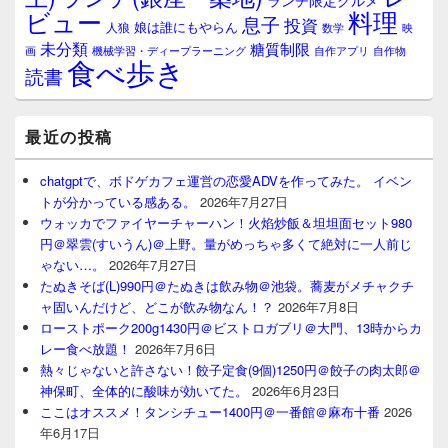
ランチ限定グルメ
料理
ビュー
息子
投資
娘は誰にもやらん
人狼
数学
映
未分類
糖質制限
画
自作アプリ
自作物
機械学習・ディープラーニング
食べ歩き
読書
最近の投稿
chatgptで、ボドゲカフェ運営の恋愛ADVを作ってみた。 イベン
トが分かっている感ある。
2026年7月27日
ウォッカでファイヤーチャーハン！火焰炒飯＆坦坦面セット980
円＠翠雲(すいうん)＠上野。量がめっちゃ多くて絶対に一人前じ
ゃない…。
2026年7月27日
たぬきそば(L)990円＠たぬきは飲み物＠池袋。蕎麦がメチャクチ
ャ固いんだけど、どこが飲み物なん！？
2026年7月8日
ローストポーク200g1430円＠ビストロガブリ＠大門、13時からカ
レー食べ放題！
2026年7月6日
熱々じゃないと許さない！餃子定食(9個)1250円＠餃子の肉太郎＠
神保町、全体的に酸味が効いてた。
2026年6月23日
ここはオススメ！タンシチュー1400円＠一番館＠麻布十番
2026
年6月17日