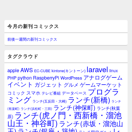
メ
今月の新刊コミックス
イ
ン
サ
前後一週間の新刊コミックス
イ
ド
バ
タグクラウド
ー
ウ
laravel
AWS
apple
ィ
linux
kintone(キントーン)
EC-CUBE
ジ
アナログゲーム
RaspberryPi
python
PHP
WordPress
ェ
イベント
ガジェット
ゲームマーケット
グルメ
ッ
プログラ
ト
スマホ
コミック
データベース
テレビ番組
エ
ミング
ランチ(新橋)
ランチ(五反田・大崎)
ランチ
リ
ランチ(神保町)
ア
ランチ(秋葉
(有楽町)
ランチ(浜松町・三田)
ランチ(虎ノ門・西新橋・溜池
原)
山王・神谷町)
ランチ(赤坂・溜池山
レ
王)
ランチ(銀座・築地)