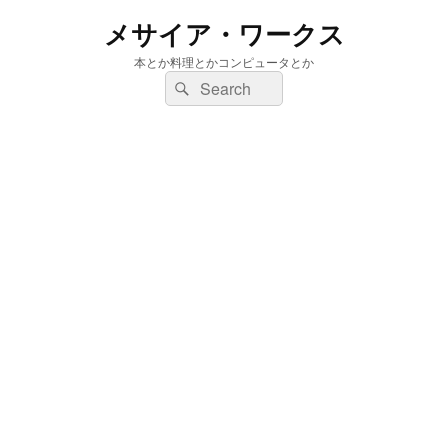
メサイア・ワークス
本とか料理とかコンピュータとか
検
検
索:
索