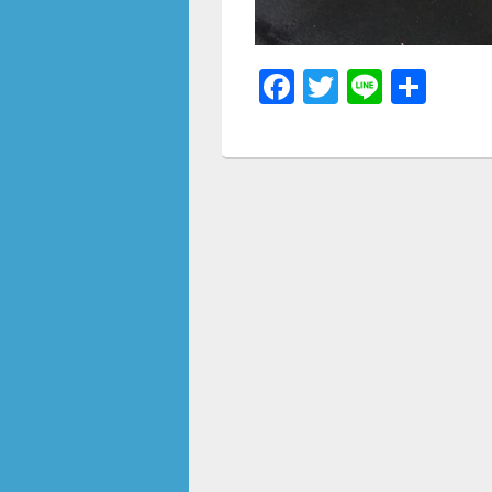
F
T
Li
共
a
wi
n
有
c
tt
e
e
er
b
o
o
k