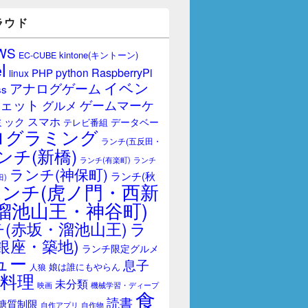
ラウド
WS
kintone(キントーン)
EC-CUBE
l
RaspberryPi
python
PHP
linux
イベン
アナログゲーム
ss
ェット
ゲームマーケ
グルメ
スマホ
ミック
データベー
テレビ番組
ログラミング
ランチ(五反田・
ンチ(新橋)
ランチ(有楽町)
ランチ
ランチ(神保町)
ランチ(秋
田)
ランチ(虎ノ門・西新
溜池山王・神谷町)
(赤坂・溜池山王)
ラ
銀座・築地)
ランチ限定グルメ
ュー
息子
娘は誰にもやらん
人狼
料理
未分類
映画
機械学習・ディープ
食
読書
糖質制限
自作アプリ
自作物