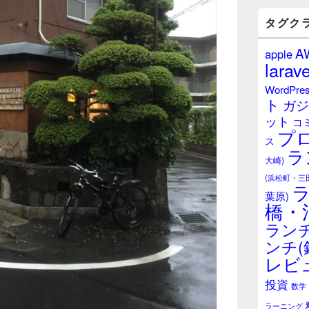
バ
ー
タグク
ウ
ィ
A
apple
ジ
larave
ェ
ッ
WordPre
ト
ト
ガジ
エ
ット
リ
コ
プ
ア
ス
ラ
大崎)
(浜松町・三
葉原)
橋・
ランチ
ンチ(
レビ
投資
数学
ラーニング