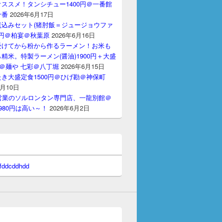
ススメ！タンシチュー1400円＠一番館
十番
2026年6月17日
煮込みセット(猪肘飯＝ジュージョウファ
00円＠柏宴＠秋葉原
2026年6月16日
受けてから粉から作るラーメン！お米も
精米。特製ラーメン(醤油)1900円＋大盛
円＠麺や 七彩＠八丁堀
2026年6月15日
き大盛定食1500円＠ひげ勘＠神保町
6月10日
間営業のソルロンタン専門店、一龍別館＠
980円は高い～！
2026年6月2日
 fddcddhdd