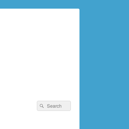
検
検
索:
索