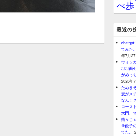
べ歩
最近の
chat
てみた
年7月2
ウォッ
坦坦面セ
がめっ
2026年
たぬきそ
麦がメ
なん！
ロースト
大門、1
熱々じゃ
＠餃子
てた。