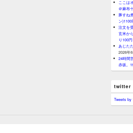
ここはオ
＠麻布
豚すね
ン)11
注文を
玄米から
り100
あじたた
2026年
24時
赤坂。1
twitter
Tweets by