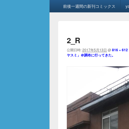
メ
前後一週間の新刊コミックス
y
イ
ン
メ
ニ
ュ
2_R
ー
公開日時:
2017年5月13日
@
816 × 612
ヤスミ」＠調布に行ってきた。