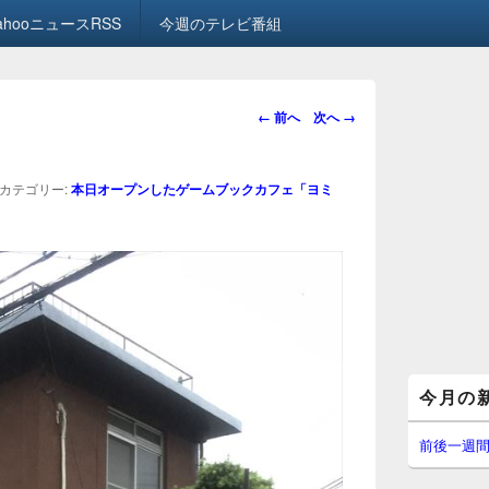
ahooニュースRSS
今週のテレビ番組
画
← 前へ
次へ →
像
ナ
ビ
カテゴリー:
本日オープンしたゲームブックカフェ「ヨミ
ゲ
ー
シ
ョ
ン
メ
今月の
イ
ン
サ
前後一週
イ
ド