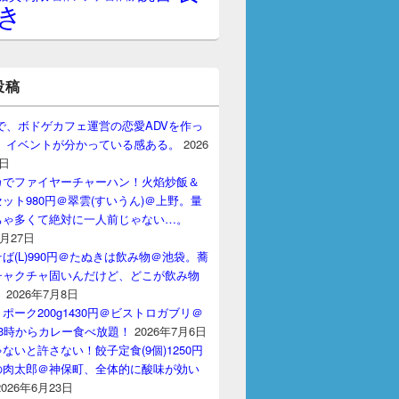
き
投稿
gptで、ボドゲカフェ運営の恋愛ADVを作っ
。 イベントが分かっている感ある。
2026
7日
カでファイヤーチャーハン！火焰炒飯＆
ット980円＠翠雲(すいうん)＠上野。量
ちゃ多くて絶対に一人前じゃない…。
7月27日
ば(L)990円＠たぬきは飲み物＠池袋。蕎
チャクチャ固いんだけど、どこが飲み物
？
2026年7月8日
ポーク200g1430円＠ビストロガブリ＠
3時からカレー食べ放題！
2026年7月6日
ないと許さない！餃子定食(9個)1250円
の肉太郎＠神保町、全体的に酸味が効い
2026年6月23日