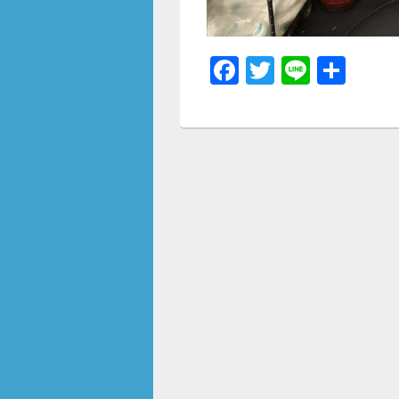
F
T
Li
共
a
wi
n
有
c
tt
e
e
er
b
o
o
k