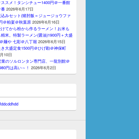
ススメ！タンシチュー1400円＠一番館
十番
2026年6月17日
煮込みセット(猪肘飯＝ジュージョウファ
00円＠柏宴＠秋葉原
2026年6月16日
受けてから粉から作るラーメン！お米も
精米。特製ラーメン(醤油)1900円＋大盛
円＠麺や 七彩＠八丁堀
2026年6月15日
き大盛定食1500円＠ひげ勘＠神保町
6月10日
間営業のソルロンタン専門店、一龍別館＠
980円は高い～！
2026年6月2日
 fddcddhdd