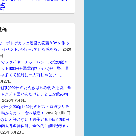
き
投稿
gptで、ボドゲカフェ運営の恋愛ADVを作っ
。 イベントが分かっている感ある。
2026
7日
カでファイヤーチャーハン！火焰炒飯＆
ット980円＠翠雲(すいうん)＠上野。量
ちゃ多くて絶対に一人前じゃない…。
7月27日
ば(L)990円＠たぬきは飲み物＠池袋。蕎
チャクチャ固いんだけど、どこが飲み物
？
2026年7月8日
ポーク200g1430円＠ビストロガブリ＠
3時からカレー食べ放題！
2026年7月6日
ないと許さない！餃子定食(9個)1250円
の肉太郎＠神保町、全体的に酸味が効い
2026年6月23日