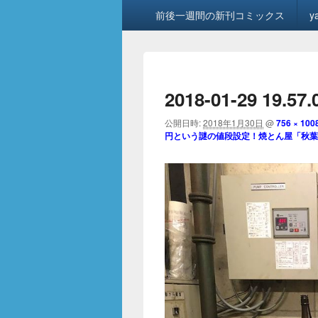
メ
前後一週間の新刊コミックス
y
イ
ン
メ
ニ
ュ
2018-01-29 19.57
ー
公開日時:
2018年1月30日
@
756 × 100
円という謎の値段設定！焼とん屋「秋葉