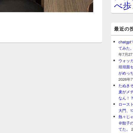
べ歩
最近の
chat
てみた
年7月2
ウォッ
坦坦面セ
がめっ
2026年
たぬきそ
麦がメ
なん！
ロースト
大門、1
熱々じゃ
＠餃子
てた。