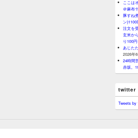
ここはオ
＠麻布
豚すね
ン)11
注文を
玄米から
り100
あじたた
2026年
24時
赤坂。1
twitter
Tweets by