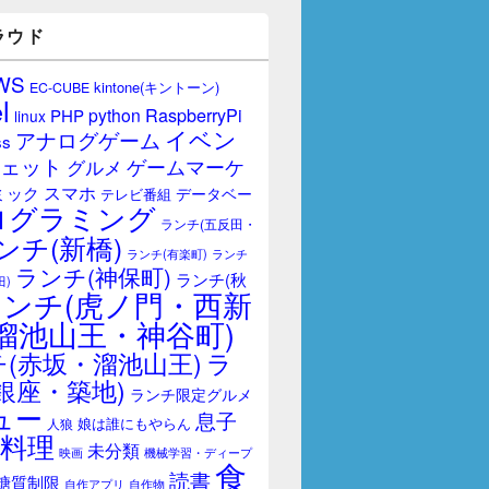
ラウド
WS
kintone(キントーン)
EC-CUBE
l
RaspberryPi
python
PHP
linux
イベン
アナログゲーム
ss
ェット
ゲームマーケ
グルメ
スマホ
ミック
データベー
テレビ番組
ログラミング
ランチ(五反田・
ンチ(新橋)
ランチ(有楽町)
ランチ
ランチ(神保町)
ランチ(秋
田)
ランチ(虎ノ門・西新
溜池山王・神谷町)
(赤坂・溜池山王)
ラ
銀座・築地)
ランチ限定グルメ
ュー
息子
娘は誰にもやらん
人狼
料理
未分類
映画
機械学習・ディープ
食
読書
糖質制限
自作アプリ
自作物