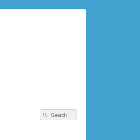
検
検
索:
索