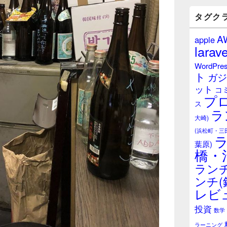
バ
ー
タグク
ウ
ィ
A
apple
ジ
larave
ェ
ッ
WordPre
ト
ト
ガジ
エ
ット
リ
コ
プ
ア
ス
ラ
大崎)
(浜松町・三
葉原)
橋・
ランチ
ンチ(
レビ
投資
数学
ラーニング