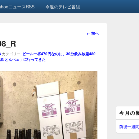
ahooニュースRSS
今週のテレビ番組
画
← 前へ
像
.08_R
ナ
ビ
8
カテゴリー:
ビール一杯470円なのに、30分飲み放題480
ゲ
原 とんべェ」に行ってきた
ー
シ
ョ
ン
メ
今月の
イ
ン
サ
前後一週
イ
ド