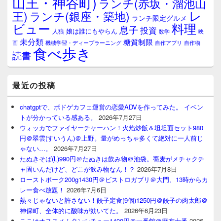
山王・神谷町)
ランチ(赤坂・溜池山
レ
王)
ランチ(銀座・築地)
ランチ限定グルメ
料理
ビュー
息子
投資
娘は誰にもやらん
人狼
数学
映
未分類
糖質制限
画
自作アプリ
自作物
機械学習・ディープラーニング
食べ歩き
読書
最近の投稿
chatgptで、ボドゲカフェ運営の恋愛ADVを作ってみた。 イベン
トが分かっている感ある。
2026年7月27日
ウォッカでファイヤーチャーハン！火焰炒飯＆坦坦面セット980
円＠翠雲(すいうん)＠上野。量がめっちゃ多くて絶対に一人前じ
ゃない…。
2026年7月27日
たぬきそば(L)990円＠たぬきは飲み物＠池袋。蕎麦がメチャクチ
ャ固いんだけど、どこが飲み物なん！？
2026年7月8日
ローストポーク200g1430円＠ビストロガブリ＠大門、13時からカ
レー食べ放題！
2026年7月6日
熱々じゃないと許さない！餃子定食(9個)1250円＠餃子の肉太郎＠
神保町、全体的に酸味が効いてた。
2026年6月23日
ここはオススメ！タンシチュー1400円＠一番館＠麻布十番
2026