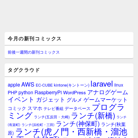
メ
今月の新刊コミックス
イ
ン
サ
前後一週間の新刊コミックス
イ
ド
バ
タグクラウド
ー
ウ
laravel
AWS
apple
ィ
linux
kintone(キントーン)
EC-CUBE
ジ
アナログゲーム
RaspberryPi
python
PHP
WordPress
ェ
イベント
ガジェット
ゲームマーケット
グルメ
ッ
プログラ
ト
スマホ
コミック
データベース
テレビ番組
エ
ミング
ランチ(新橋)
ランチ(五反田・大崎)
ランチ
リ
ランチ(神保町)
ア
ランチ(秋葉
(有楽町)
ランチ(浜松町・三田)
ランチ(虎ノ門・西新橋・溜池
原)