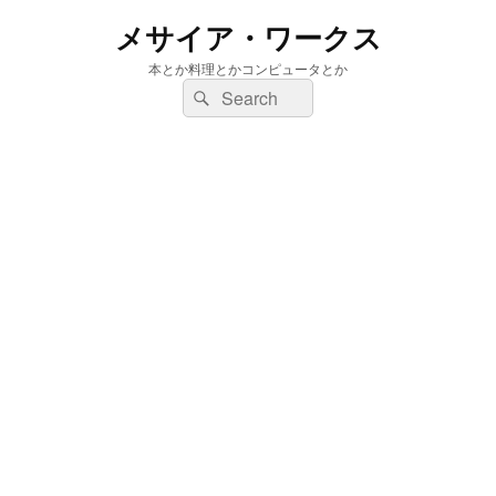
メサイア・ワークス
本とか料理とかコンピュータとか
検
検
索:
索