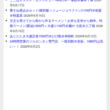
年6月17日
豚すね煮込みセット(猪肘飯＝ジュージョウファン)1100円＠柏宴
＠秋葉原
2026年6月16日
注文を受けてから粉から作るラーメン！お米も玄米から精米。特
製ラーメン(醤油)1900円＋大盛り100円＠麺や 七彩＠八丁堀
2026
年6月15日
あじたたき大盛定食1500円＠ひげ勘＠神保町
2026年6月10日
24時間営業のソルロンタン専門店、一龍別館＠赤坂。1980円は高
い～！
2026年6月2日