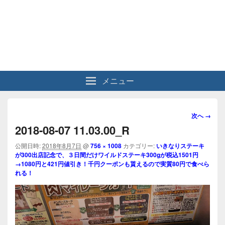
メニュー
画
次へ →
像
2018-08-07 11.03.00_R
ナ
ビ
公開日時:
2018年8月7日
@
756 × 1008
カテゴリー:
いきなりステーキ
が300出店記念で、３日間だけワイルドステーキ300gが税込1501円
ゲ
→1080円と421円値引き！千円クーポンも貰えるので実質80円で食べら
ー
れる！
シ
ョ
ン