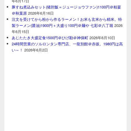
年6月17日
豚すね煮込みセット(猪肘飯＝ジュージョウファン)1100円＠柏宴
＠秋葉原
2026年6月16日
注文を受けてから粉から作るラーメン！お米も玄米から精米。特
製ラーメン(醤油)1900円＋大盛り100円＠麺や 七彩＠八丁堀
2026
年6月15日
あじたたき大盛定食1500円＠ひげ勘＠神保町
2026年6月10日
24時間営業のソルロンタン専門店、一龍別館＠赤坂。1980円は高
い～！
2026年6月2日