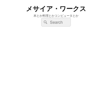
メサイア・ワークス
本とか料理とかコンピュータとか
検
検
索:
索