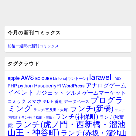
メ
今月の新刊コミックス
イ
ン
サ
前後一週間の新刊コミックス
イ
ド
バ
タグクラウド
ー
ウ
laravel
AWS
apple
ィ
linux
kintone(キントーン)
EC-CUBE
ジ
アナログゲーム
RaspberryPi
python
PHP
WordPress
ェ
イベント
ガジェット
ゲームマーケット
グルメ
ッ
プログラ
ト
スマホ
コミック
データベース
テレビ番組
エ
ミング
ランチ(新橋)
ランチ(五反田・大崎)
ランチ
リ
ランチ(神保町)
ア
ランチ(秋葉
(有楽町)
ランチ(浜松町・三田)
ランチ(虎ノ門・西新橋・溜池
原)
山王・神谷町)
ランチ(赤坂・溜池山