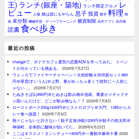
レ
王)
ランチ(銀座・築地)
ランチ限定グルメ
料理
ビュー
息子
投資
娘は誰にもやらん
人狼
数学
映
未分類
糖質制限
画
自作アプリ
自作物
機械学習・ディープラーニング
食べ歩き
読書
最近の投稿
chatgptで、ボドゲカフェ運営の恋愛ADVを作ってみた。 イベン
トが分かっている感ある。
2026年7月27日
ウォッカでファイヤーチャーハン！火焰炒飯＆坦坦面セット980
円＠翠雲(すいうん)＠上野。量がめっちゃ多くて絶対に一人前じ
ゃない…。
2026年7月27日
たぬきそば(L)990円＠たぬきは飲み物＠池袋。蕎麦がメチャクチ
ャ固いんだけど、どこが飲み物なん！？
2026年7月8日
ローストポーク200g1430円＠ビストロガブリ＠大門、13時からカ
レー食べ放題！
2026年7月6日
熱々じゃないと許さない！餃子定食(9個)1250円＠餃子の肉太郎＠
神保町、全体的に酸味が効いてた。
2026年6月23日
ここはオススメ！タンシチュー1400円＠一番館＠麻布十番
2026