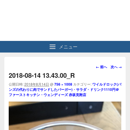
メニュー
画
← 前へ
次へ →
像
2018-08-14 13.43.00_R
ナ
ビ
公開日時:
2018年8月14日
@
756 × 1008
カテゴリー:
ワイルドロック(バ
ンズの代わりに肉でサンドしたバーガー)・サラダ・ドリンク1110円＠
ゲ
ファーストキッチン・ウェンディーズ 赤坂見附店
ー
シ
ョ
ン