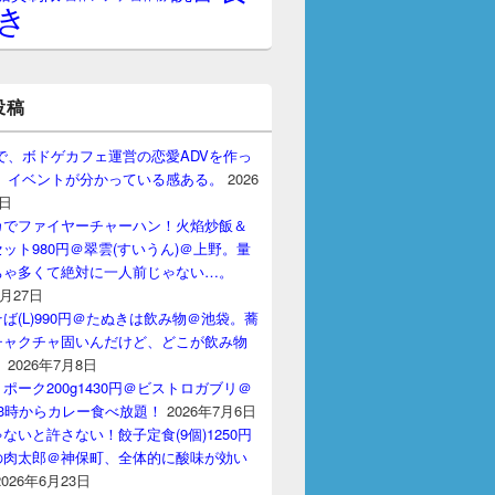
き
投稿
gptで、ボドゲカフェ運営の恋愛ADVを作っ
。 イベントが分かっている感ある。
2026
7日
カでファイヤーチャーハン！火焰炒飯＆
ット980円＠翠雲(すいうん)＠上野。量
ちゃ多くて絶対に一人前じゃない…。
7月27日
ば(L)990円＠たぬきは飲み物＠池袋。蕎
チャクチャ固いんだけど、どこが飲み物
？
2026年7月8日
ポーク200g1430円＠ビストロガブリ＠
3時からカレー食べ放題！
2026年7月6日
ないと許さない！餃子定食(9個)1250円
の肉太郎＠神保町、全体的に酸味が効い
2026年6月23日