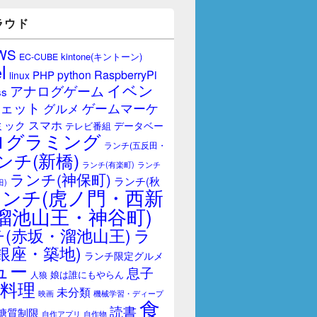
ラウド
WS
kintone(キントーン)
EC-CUBE
l
RaspberryPi
python
PHP
linux
イベン
アナログゲーム
ss
ェット
ゲームマーケ
グルメ
スマホ
ミック
データベー
テレビ番組
ログラミング
ランチ(五反田・
ンチ(新橋)
ランチ(有楽町)
ランチ
ランチ(神保町)
ランチ(秋
田)
ランチ(虎ノ門・西新
溜池山王・神谷町)
(赤坂・溜池山王)
ラ
銀座・築地)
ランチ限定グルメ
ュー
息子
娘は誰にもやらん
人狼
料理
未分類
映画
機械学習・ディープ
食
読書
糖質制限
自作アプリ
自作物