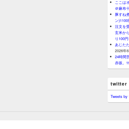
ここはオ
＠麻布
豚すね
ン)11
注文を
玄米から
り100
あじたた
2026年
24時
赤坂。1
twitter
Tweets by