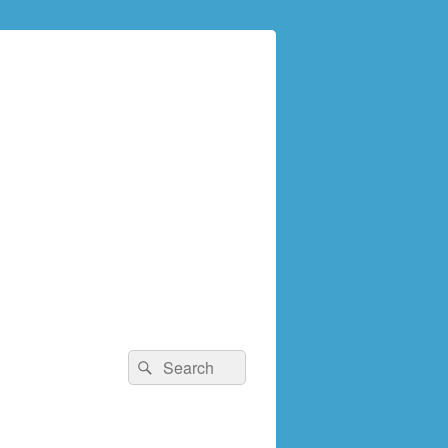
検
検
索:
索