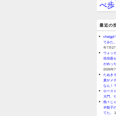
べ歩
最近の
chat
てみた
年7月2
ウォッ
坦坦面セ
がめっ
2026年
たぬきそ
麦がメ
なん！
ロースト
大門、1
熱々じゃ
＠餃子
てた。