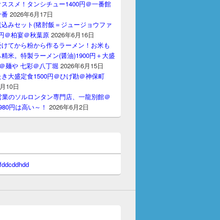
ススメ！タンシチュー1400円＠一番館
十番
2026年6月17日
煮込みセット(猪肘飯＝ジュージョウファ
00円＠柏宴＠秋葉原
2026年6月16日
受けてから粉から作るラーメン！お米も
精米。特製ラーメン(醤油)1900円＋大盛
円＠麺や 七彩＠八丁堀
2026年6月15日
き大盛定食1500円＠ひげ勘＠神保町
6月10日
間営業のソルロンタン専門店、一龍別館＠
980円は高い～！
2026年6月2日
 fddcddhdd