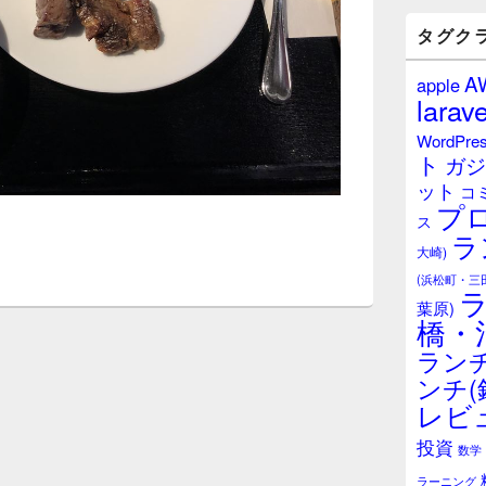
バ
ー
タグク
ウ
ィ
A
apple
ジ
larave
ェ
ッ
WordPre
ト
ト
ガジ
エ
ット
リ
コ
プ
ア
ス
ラ
大崎)
(浜松町・三
葉原)
橋・
ランチ
ンチ(
レビ
投資
数学
ラーニング