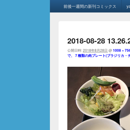
メ
前後一週間の新刊コミックス
y
イ
ン
メ
ニ
ュ
2018-08-28 13.26
ー
公開日時:
2018年8月28日
@
1008 × 75
で、７種類の肉プレート(ブラジリカ・チ