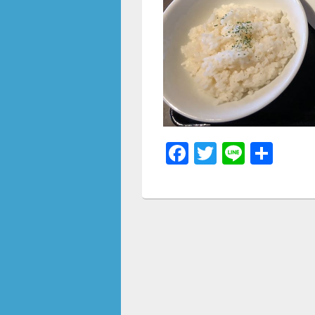
F
T
Li
共
a
wi
n
有
c
tt
e
e
er
b
o
o
k