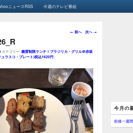
ahooニュースRSS
今週のテレビ番組
画
← 前へ
次へ →
像
.26_R
ナ
ビ
6
カテゴリー:
糖質制限ランチ！ブラジリカ・グリル＠赤坂
ゲ
ュラスコ・プレート)税込1620円
ー
シ
ョ
ン
メ
今月の
イ
ン
サ
前後一週
イ
ド