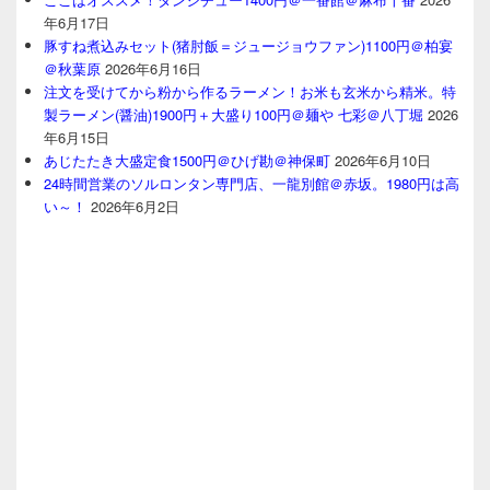
年6月17日
豚すね煮込みセット(猪肘飯＝ジュージョウファン)1100円＠柏宴
＠秋葉原
2026年6月16日
注文を受けてから粉から作るラーメン！お米も玄米から精米。特
製ラーメン(醤油)1900円＋大盛り100円＠麺や 七彩＠八丁堀
2026
年6月15日
あじたたき大盛定食1500円＠ひげ勘＠神保町
2026年6月10日
24時間営業のソルロンタン専門店、一龍別館＠赤坂。1980円は高
い～！
2026年6月2日