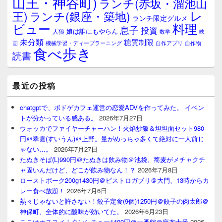
山王・神谷町)
ランチ(赤坂・溜池山
レ
王)
ランチ(銀座・築地)
ランチ限定グルメ
料理
ビュー
息子
投資
娘は誰にもやらん
人狼
数学
映
未分類
糖質制限
画
自作アプリ
自作物
機械学習・ディープラーニング
食べ歩き
読書
最近の投稿
chatgptで、ボドゲカフェ運営の恋愛ADVを作ってみた。 イベン
トが分かっている感ある。
2026年7月27日
ウォッカでファイヤーチャーハン！火焰炒飯＆坦坦面セット980
円＠翠雲(すいうん)＠上野。量がめっちゃ多くて絶対に一人前じ
ゃない…。
2026年7月27日
たぬきそば(L)990円＠たぬきは飲み物＠池袋。蕎麦がメチャクチ
ャ固いんだけど、どこが飲み物なん！？
2026年7月8日
ローストポーク200g1430円＠ビストロガブリ＠大門、13時からカ
レー食べ放題！
2026年7月6日
熱々じゃないと許さない！餃子定食(9個)1250円＠餃子の肉太郎＠
神保町、全体的に酸味が効いてた。
2026年6月23日
ここはオススメ！タンシチュー1400円＠一番館＠麻布十番
2026