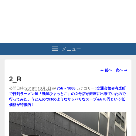
メニュー
画
← 前へ
次へ →
像
2_R
ナ
ビ
公開日時:
2018年10月5日
@
756 × 1008
カテゴリー:
交通会館＠有楽町
で行列ラーメン屋「麺屋ひょっとこ」の２号店が銀座に出来ていたので
ゲ
行ってみた。うどんのつゆのようなサッパリなスープ＆670円という低
ー
価格が特徴的！
シ
ョ
ン