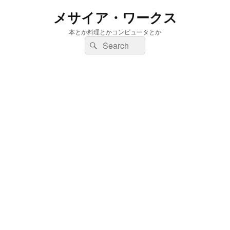
メサイア・ワークス
本とか料理とかコンピュータとか
検
検
索:
索