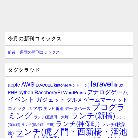
メ
今月の新刊コミックス
イ
ン
サ
前後一週間の新刊コミックス
イ
ド
バ
タグクラウド
ー
ウ
laravel
AWS
apple
ィ
linux
kintone(キントーン)
EC-CUBE
ジ
アナログゲーム
RaspberryPi
python
PHP
WordPress
ェ
イベント
ガジェット
ゲームマーケット
グルメ
ッ
プログラ
ト
スマホ
コミック
データベース
テレビ番組
エ
ミング
ランチ(新橋)
ランチ(五反田・大崎)
ランチ
リ
ランチ(神保町)
ア
ランチ(秋葉
(有楽町)
ランチ(浜松町・三田)
ランチ(虎ノ門・西新橋・溜池
原)