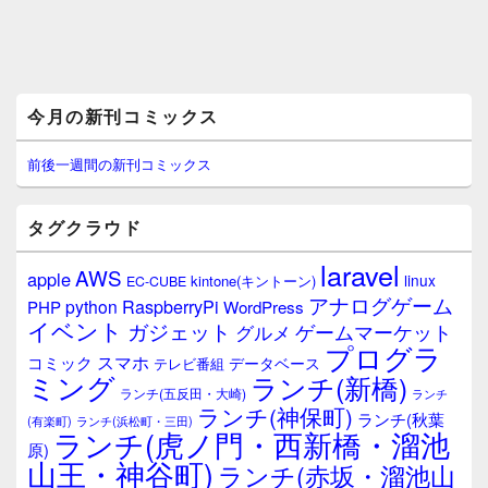
メ
今月の新刊コミックス
イ
ン
サ
前後一週間の新刊コミックス
イ
ド
バ
タグクラウド
ー
ウ
laravel
AWS
apple
ィ
linux
kintone(キントーン)
EC-CUBE
ジ
アナログゲーム
RaspberryPi
python
PHP
WordPress
ェ
イベント
ガジェット
ゲームマーケット
グルメ
ッ
プログラ
ト
スマホ
コミック
データベース
テレビ番組
エ
ミング
ランチ(新橋)
ランチ(五反田・大崎)
ランチ
リ
ランチ(神保町)
ア
ランチ(秋葉
(有楽町)
ランチ(浜松町・三田)
ランチ(虎ノ門・西新橋・溜池
原)
山王・神谷町)
ランチ(赤坂・溜池山