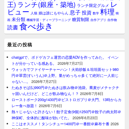
レ
王)
ランチ(銀座・築地)
ランチ限定グルメ
料理
ビュー
息子
投資
娘は誰にもやらん
人狼
数学
映
未分類
糖質制限
画
自作アプリ
自作物
機械学習・ディープラーニング
食べ歩き
読書
最近の投稿
chatgptで、ボドゲカフェ運営の恋愛ADVを作ってみた。 イベン
トが分かっている感ある。
2026年7月27日
ウォッカでファイヤーチャーハン！火焰炒飯＆坦坦面セット980
円＠翠雲(すいうん)＠上野。量がめっちゃ多くて絶対に一人前じ
ゃない…。
2026年7月27日
たぬきそば(L)990円＠たぬきは飲み物＠池袋。蕎麦がメチャクチ
ャ固いんだけど、どこが飲み物なん！？
2026年7月8日
ローストポーク200g1430円＠ビストロガブリ＠大門、13時からカ
レー食べ放題！
2026年7月6日
熱々じゃないと許さない！餃子定食(9個)1250円＠餃子の肉太郎＠
神保町、全体的に酸味が効いてた。
2026年6月23日
ここはオススメ！タンシチュー1400円＠一番館＠麻布十番
2026