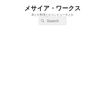
メサイア・ワークス
本とか料理とかコンピュータとか
検
検
索:
索