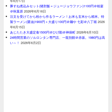
年6月17日
豚すね煮込みセット(猪肘飯＝ジュージョウファン)1100円＠柏宴
＠秋葉原
2026年6月16日
注文を受けてから粉から作るラーメン！お米も玄米から精米。特
製ラーメン(醤油)1900円＋大盛り100円＠麺や 七彩＠八丁堀
2026
年6月15日
あじたたき大盛定食1500円＠ひげ勘＠神保町
2026年6月10日
24時間営業のソルロンタン専門店、一龍別館＠赤坂。1980円は高
い～！
2026年6月2日