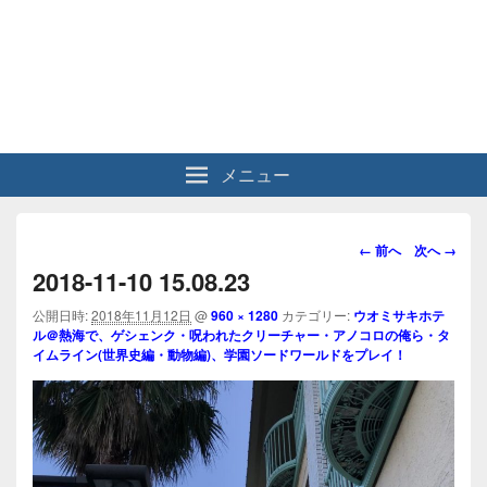
メニュー
画
← 前へ
次へ →
像
2018-11-10 15.08.23
ナ
ビ
公開日時:
2018年11月12日
@
960 × 1280
カテゴリー:
ウオミサキホテ
ル＠熱海で、ゲシェンク・呪われたクリーチャー・アノコロの俺ら・タ
ゲ
イムライン(世界史編・動物編)、学園ソードワールドをプレイ！
ー
シ
ョ
ン