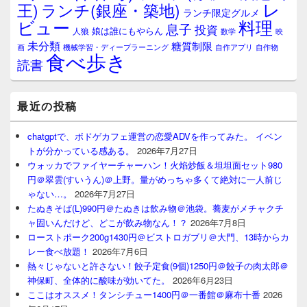
レ
王)
ランチ(銀座・築地)
ランチ限定グルメ
料理
ビュー
息子
投資
娘は誰にもやらん
人狼
数学
映
未分類
糖質制限
画
自作アプリ
自作物
機械学習・ディープラーニング
食べ歩き
読書
最近の投稿
chatgptで、ボドゲカフェ運営の恋愛ADVを作ってみた。 イベン
トが分かっている感ある。
2026年7月27日
ウォッカでファイヤーチャーハン！火焰炒飯＆坦坦面セット980
円＠翠雲(すいうん)＠上野。量がめっちゃ多くて絶対に一人前じ
ゃない…。
2026年7月27日
たぬきそば(L)990円＠たぬきは飲み物＠池袋。蕎麦がメチャクチ
ャ固いんだけど、どこが飲み物なん！？
2026年7月8日
ローストポーク200g1430円＠ビストロガブリ＠大門、13時からカ
レー食べ放題！
2026年7月6日
熱々じゃないと許さない！餃子定食(9個)1250円＠餃子の肉太郎＠
神保町、全体的に酸味が効いてた。
2026年6月23日
ここはオススメ！タンシチュー1400円＠一番館＠麻布十番
2026