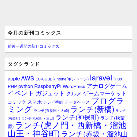
メ
今月の新刊コミックス
イ
ン
サ
前後一週間の新刊コミックス
イ
ド
バ
タグクラウド
ー
ウ
laravel
AWS
apple
ィ
linux
kintone(キントーン)
EC-CUBE
ジ
アナログゲーム
RaspberryPi
python
PHP
WordPress
ェ
イベント
ガジェット
ゲームマーケット
グルメ
ッ
プログラ
ト
スマホ
コミック
データベース
テレビ番組
エ
ミング
ランチ(新橋)
ランチ(五反田・大崎)
ランチ
リ
ランチ(神保町)
ア
ランチ(秋葉
(有楽町)
ランチ(浜松町・三田)
ランチ(虎ノ門・西新橋・溜池
原)
山王・神谷町)
ランチ(赤坂・溜池山