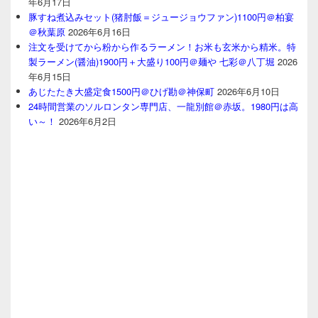
年6月17日
豚すね煮込みセット(猪肘飯＝ジュージョウファン)1100円＠柏宴
＠秋葉原
2026年6月16日
注文を受けてから粉から作るラーメン！お米も玄米から精米。特
製ラーメン(醤油)1900円＋大盛り100円＠麺や 七彩＠八丁堀
2026
年6月15日
あじたたき大盛定食1500円＠ひげ勘＠神保町
2026年6月10日
24時間営業のソルロンタン専門店、一龍別館＠赤坂。1980円は高
い～！
2026年6月2日