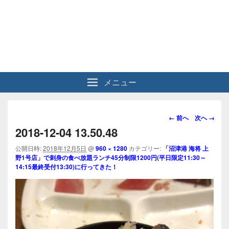
メニュー
画
← 前へ
次へ →
像
2018-12-04 13.50.48
ナ
ビ
公開日時:
2018年12月5日
@
960 × 1280
カテゴリー:
「沼津港 海将 上
野1号店」で刺身の食べ放題ランチ45分制限1200円(平日限定11:30～
ゲ
14:15最終受付13:30)に行ってきた！
ー
シ
ョ
ン