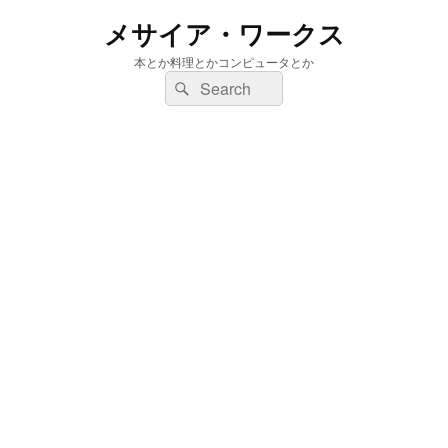
メサイア・ワークス
本とか料理とかコンピュータとか
検
検
索:
索