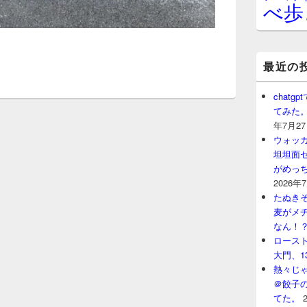
べ歩
最近の
chat
てみた
年7月2
ウォッ
坦坦面セ
がめっ
2026年
たぬきそ
麦がメ
なん！
ロースト
大門、1
熱々じゃ
＠餃子
てた。