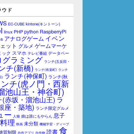
ラウド
WS
kintone(キントーン)
EC-CUBE
l
RaspberryPi
python
PHP
linux
イベン
アナログゲーム
ss
ェット
ゲームマーケ
グルメ
スマホ
ミック
データベー
テレビ番組
ログラミング
ランチ(五反田・
ンチ(新橋)
ランチ(有楽町)
ランチ
ランチ(神保町)
ランチ(秋
田)
ランチ(虎ノ門・西新
溜池山王・神谷町)
(赤坂・溜池山王)
ラ
銀座・築地)
ランチ限定グルメ
ュー
息子
娘は誰にもやらん
人狼
料理
未分類
映画
機械学習・ディープ
食
読書
糖質制限
自作アプリ
自作物