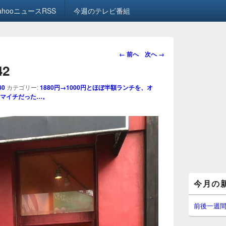
ahooニュースRSS
今週のテレビ番組
画
← 前へ
次へ →
像
42
ナ
ビ
80
カテゴリー:
1880円→1000円とほぼ半額ランチを、オ
ゲ
マイチだった…。
ー
シ
ョ
ン
メ
今月の
イ
ン
サ
前後一週
イ
ド