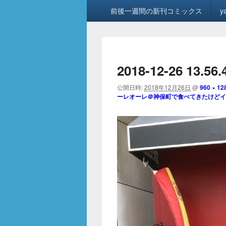
メ
前後一週間の新刊コミックス
y
イ
ン
メ
ニ
ュ
2018-12-26 13.56.
ー
公開日時:
2018年12月26日
@
960 × 12
ーレオーレ＠神保町で食べてきたけどイ