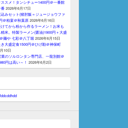
ススメ！タンシチュー1400円＠一番館
十番
2026年6月17日
煮込みセット(猪肘飯＝ジュージョウファ
00円＠柏宴＠秋葉原
2026年6月16日
受けてから粉から作るラーメン！お米も
精米。特製ラーメン(醤油)1900円＋大盛
円＠麺や 七彩＠八丁堀
2026年6月15日
き大盛定食1500円＠ひげ勘＠神保町
6月10日
間営業のソルロンタン専門店、一龍別館＠
980円は高い～！
2026年6月2日
 fddcddhdd