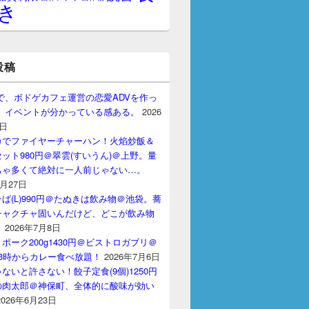
き
投稿
gptで、ボドゲカフェ運営の恋愛ADVを作っ
。 イベントが分かっている感ある。
2026
7日
カでファイヤーチャーハン！火焰炒飯＆
ット980円＠翠雲(すいうん)＠上野。量
ちゃ多くて絶対に一人前じゃない…。
7月27日
ば(L)990円＠たぬきは飲み物＠池袋。蕎
チャクチャ固いんだけど、どこが飲み物
？
2026年7月8日
ポーク200g1430円＠ビストロガブリ＠
3時からカレー食べ放題！
2026年7月6日
ないと許さない！餃子定食(9個)1250円
の肉太郎＠神保町、全体的に酸味が効い
2026年6月23日