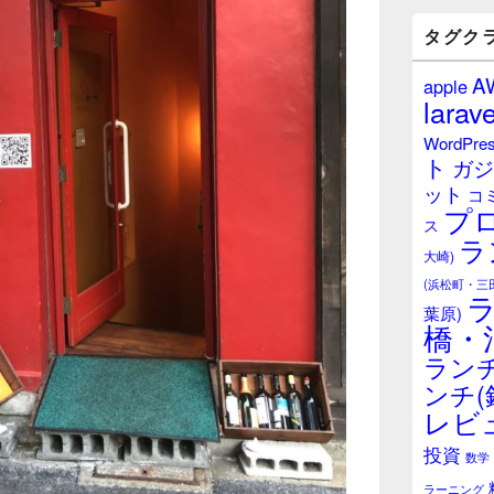
バ
ー
タグク
ウ
ィ
A
apple
ジ
larave
ェ
ッ
WordPre
ト
ト
ガジ
エ
ット
リ
コ
プ
ア
ス
ラ
大崎)
(浜松町・三
葉原)
橋・
ランチ
ンチ(
レビ
投資
数学
ラーニング