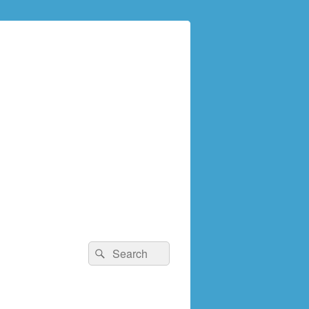
検
検
索:
索