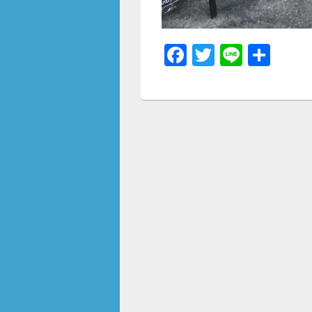
F
T
Li
共
a
wi
n
有
c
tt
e
e
er
b
o
o
k