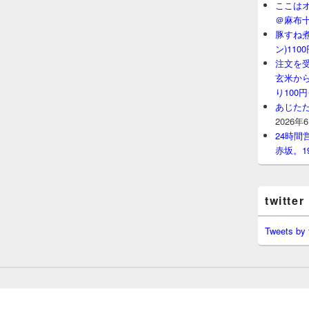
ここはオ
＠麻布
豚すね
ン)11
注文を
玄米から
り100
あじたた
2026年
24時
赤坂。1
twitter
Tweets by