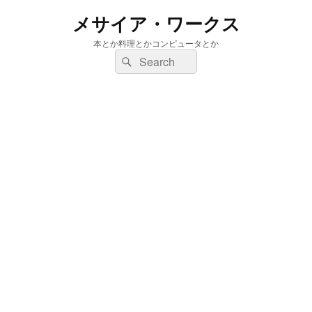
メサイア・ワークス
本とか料理とかコンピュータとか
検
検
索:
索