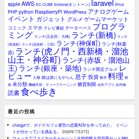
laravel
AWS
apple
linux
kintone(キントーン)
EC-CUBE
アナログゲーム
RaspberryPi
python
PHP
WordPress
イベント
ガジェット
ゲームマーケット
グルメ
プログラ
スマホ
コミック
データベース
テレビ番組
ミング
ランチ(新橋)
ランチ(五反田・大崎)
ランチ
ランチ(神保町)
ランチ(秋葉
(有楽町)
ランチ(浜松町・三田)
ランチ(虎ノ門・西新橋・溜池
原)
山王・神谷町)
ランチ(赤坂・溜池山
レ
王)
ランチ(銀座・築地)
ランチ限定グルメ
料理
ビュー
息子
投資
娘は誰にもやらん
人狼
数学
映
未分類
糖質制限
画
自作アプリ
自作物
機械学習・ディープラーニング
食べ歩き
読書
最近の投稿
chatgptで、ボドゲカフェ運営の恋愛ADVを作ってみた。 イベン
トが分かっている感ある。
2026年7月27日
ウォッカでファイヤーチャーハン！火焰炒飯＆坦坦面セット980