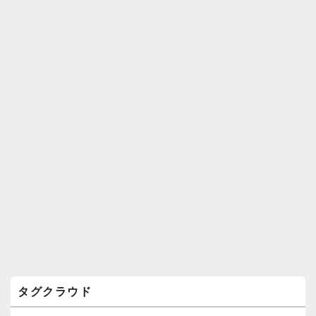
ィ
ジ
ェ
ッ
ト
エ
リ
ア
タグクラウド