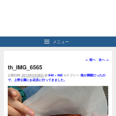
メニュー
画
← 前へ
次へ →
像
th_IMG_6565
ナ
ビ
公開日時:
2013年3月28日
@
640 × 480
カテゴリー:
桜が満開だったの
で、上野公園にお花見に行ってきました。
ゲ
ー
シ
ョ
ン