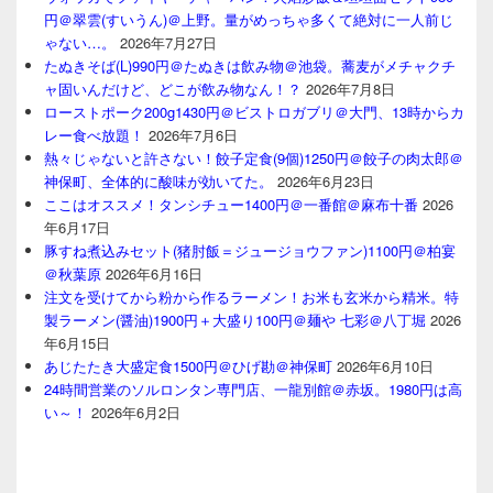
円＠翠雲(すいうん)＠上野。量がめっちゃ多くて絶対に一人前じ
ゃない…。
2026年7月27日
たぬきそば(L)990円＠たぬきは飲み物＠池袋。蕎麦がメチャクチ
ャ固いんだけど、どこが飲み物なん！？
2026年7月8日
ローストポーク200g1430円＠ビストロガブリ＠大門、13時からカ
レー食べ放題！
2026年7月6日
熱々じゃないと許さない！餃子定食(9個)1250円＠餃子の肉太郎＠
神保町、全体的に酸味が効いてた。
2026年6月23日
ここはオススメ！タンシチュー1400円＠一番館＠麻布十番
2026
年6月17日
豚すね煮込みセット(猪肘飯＝ジュージョウファン)1100円＠柏宴
＠秋葉原
2026年6月16日
注文を受けてから粉から作るラーメン！お米も玄米から精米。特
製ラーメン(醤油)1900円＋大盛り100円＠麺や 七彩＠八丁堀
2026
年6月15日
あじたたき大盛定食1500円＠ひげ勘＠神保町
2026年6月10日
24時間営業のソルロンタン専門店、一龍別館＠赤坂。1980円は高
い～！
2026年6月2日