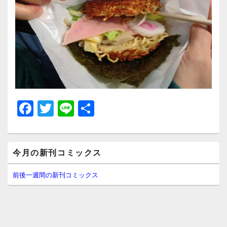
F
T
Li
共
a
wi
n
有
c
tt
e
メ
e
er
今月の新刊コミックス
イ
ン
b
サ
前後一週間の新刊コミックス
イ
o
ド
o
バ
ー
k
ウ