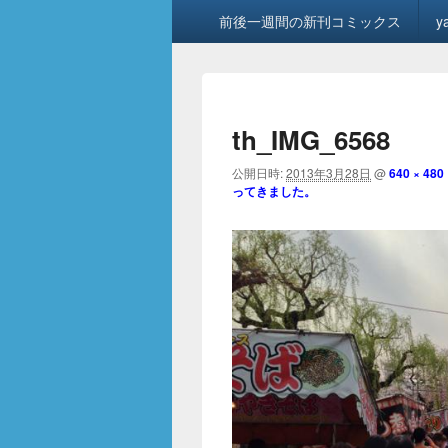
メ
前後一週間の新刊コミックス
y
イ
ン
メ
ニ
ュ
th_IMG_6568
ー
公開日時:
2013年3月28日
@
640 × 480
ってきました。