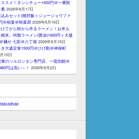
ススメ！タンシチュー1400円＠一番館
十番
2026年6月17日
煮込みセット(猪肘飯＝ジュージョウファ
00円＠柏宴＠秋葉原
2026年6月16日
受けてから粉から作るラーメン！お米も
精米。特製ラーメン(醤油)1900円＋大盛
円＠麺や 七彩＠八丁堀
2026年6月15日
き大盛定食1500円＠ひげ勘＠神保町
6月10日
間営業のソルロンタン専門店、一龍別館＠
980円は高い～！
2026年6月2日
 fddcddhdd