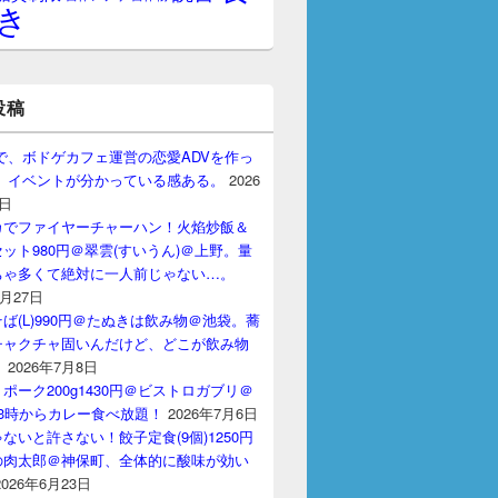
き
投稿
gptで、ボドゲカフェ運営の恋愛ADVを作っ
。 イベントが分かっている感ある。
2026
7日
カでファイヤーチャーハン！火焰炒飯＆
ット980円＠翠雲(すいうん)＠上野。量
ちゃ多くて絶対に一人前じゃない…。
7月27日
ば(L)990円＠たぬきは飲み物＠池袋。蕎
チャクチャ固いんだけど、どこが飲み物
？
2026年7月8日
ポーク200g1430円＠ビストロガブリ＠
3時からカレー食べ放題！
2026年7月6日
ないと許さない！餃子定食(9個)1250円
の肉太郎＠神保町、全体的に酸味が効い
2026年6月23日