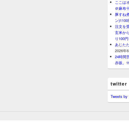
ここはオ
＠麻布
豚すね
ン)11
注文を
玄米から
り100
あじたた
2026年
24時
赤坂。1
twitter
Tweets by