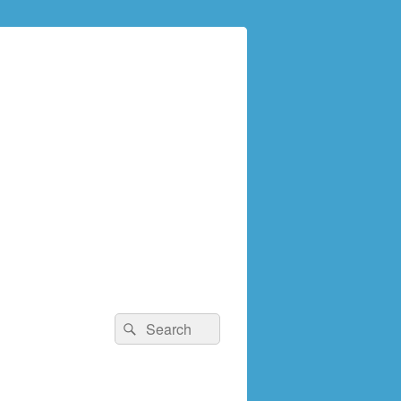
検
検
索:
索