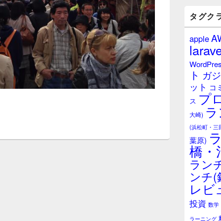
バ
ー
タグク
ウ
ィ
A
apple
ジ
larave
ェ
ッ
WordPre
ト
ト
ガジ
エ
ット
リ
コ
プ
ア
ス
ラ
大崎)
(浜松町・三
葉原)
橋・
ランチ
ンチ(
レビ
投資
数学
ラーニング