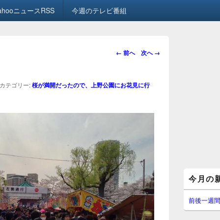
ahooニュースRSS
今週のテレビ番組
画
← 前へ
次へ →
像
ナ
ビ
カテゴリー:
桜が満開だったので、上野公園にお花見に行
ゲ
ー
シ
ョ
ン
メ
今月の
イ
ン
サ
前後一週
イ
ド