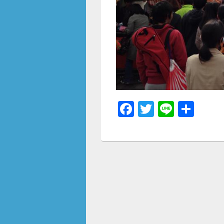
F
T
Li
共
a
wi
n
有
c
tt
e
e
er
b
o
o
k