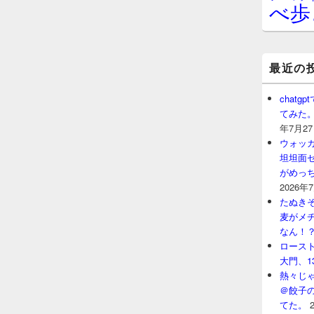
べ歩
最近の
chat
てみた
年7月2
ウォッ
坦坦面セ
がめっ
2026年
たぬきそ
麦がメ
なん！
ロースト
大門、1
熱々じゃ
＠餃子
てた。