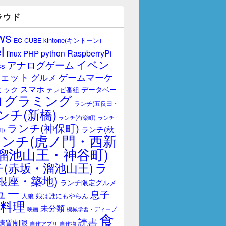
ラウド
WS
kintone(キントーン)
EC-CUBE
l
RaspberryPi
python
PHP
linux
イベン
アナログゲーム
ss
ェット
ゲームマーケ
グルメ
スマホ
ミック
データベー
テレビ番組
ログラミング
ランチ(五反田・
ンチ(新橋)
ランチ(有楽町)
ランチ
ランチ(神保町)
ランチ(秋
田)
ランチ(虎ノ門・西新
溜池山王・神谷町)
(赤坂・溜池山王)
ラ
銀座・築地)
ランチ限定グルメ
ュー
息子
娘は誰にもやらん
人狼
料理
未分類
映画
機械学習・ディープ
食
読書
糖質制限
自作アプリ
自作物