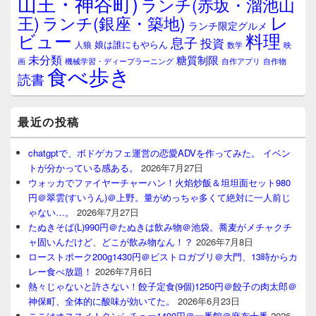
山王・神谷町)
ランチ(赤坂・溜池山
レ
王)
ランチ(銀座・築地)
ランチ限定グルメ
料理
ビュー
息子
投資
娘は誰にもやらん
人狼
数学
映
未分類
糖質制限
画
自作アプリ
自作物
機械学習・ディープラーニング
食べ歩き
読書
最近の投稿
chatgptで、ボドゲカフェ運営の恋愛ADVを作ってみた。 イベン
トが分かっている感ある。
2026年7月27日
ウォッカでファイヤーチャーハン！火焰炒飯＆坦坦面セット980
円＠翠雲(すいうん)＠上野。量がめっちゃ多くて絶対に一人前じ
ゃない…。
2026年7月27日
たぬきそば(L)990円＠たぬきは飲み物＠池袋。蕎麦がメチャクチ
ャ固いんだけど、どこが飲み物なん！？
2026年7月8日
ローストポーク200g1430円＠ビストロガブリ＠大門、13時からカ
レー食べ放題！
2026年7月6日
熱々じゃないと許さない！餃子定食(9個)1250円＠餃子の肉太郎＠
神保町、全体的に酸味が効いてた。
2026年6月23日
ここはオススメ！タンシチュー1400円＠一番館＠麻布十番
2026