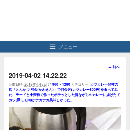
メニュー
画
← 前へ
像
2019-04-02 14.22.22
ナ
ビ
公開日時:
2019年4月3日
@
960 × 1280
カテゴリー:
カツカレー発祥の
店「とんかつ 河金(かわきん)」で河金丼(カツカレー800円)を食べてみ
ゲ
た。ラードと小麦粉で作ったボテッとした昔ながらのカレーに揚げたて
ー
カツ(豚モモ肉)がナカナカ美味しかった。
シ
ョ
ン