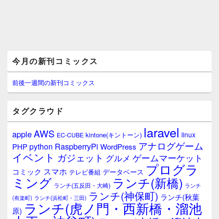
メ
今月の新刊コミックス
イ
ン
サ
前後一週間の新刊コミックス
イ
ド
バ
タグクラウド
ー
ウ
laravel
AWS
apple
ィ
linux
kintone(キントーン)
EC-CUBE
ジ
アナログゲーム
RaspberryPi
python
PHP
WordPress
ェ
イベント
ガジェット
ゲームマーケット
グルメ
ッ
プログラ
ト
スマホ
コミック
データベース
テレビ番組
エ
ミング
ランチ(新橋)
ランチ(五反田・大崎)
ランチ
リ
ランチ(神保町)
ア
ランチ(秋葉
(有楽町)
ランチ(浜松町・三田)
ランチ(虎ノ門・西新橋・溜池
原)