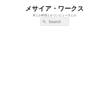
メサイア・ワークス
本とか料理とかコンピュータとか
検
検
索:
索