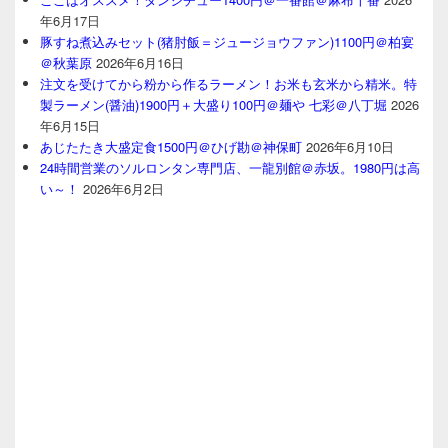
年6月17日
豚すね煮込みセット(猪肘飯＝ジュージョウファン)1100円＠柏宴
＠秋葉原
2026年6月16日
注文を受けてから粉から作るラーメン！お米も玄米から精米。特
製ラーメン(醤油)1900円＋大盛り100円＠麺や 七彩＠八丁堀
2026
年6月15日
あじたたき大盛定食1500円＠ひげ勘＠神保町
2026年6月10日
24時間営業のソルロンタン専門店、一龍別館＠赤坂。1980円は高
い～！
2026年6月2日