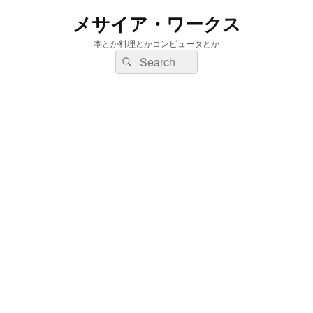
メサイア・ワークス
本とか料理とかコンピュータとか
検
検
索:
索