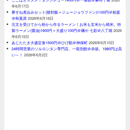
年6月17日
豚すね煮込みセット(猪肘飯＝ジュージョウファン)1100円＠柏宴
＠秋葉原
2026年6月16日
注文を受けてから粉から作るラーメン！お米も玄米から精米。特
製ラーメン(醤油)1900円＋大盛り100円＠麺や 七彩＠八丁堀
2026
年6月15日
あじたたき大盛定食1500円＠ひげ勘＠神保町
2026年6月10日
24時間営業のソルロンタン専門店、一龍別館＠赤坂。1980円は高
い～！
2026年6月2日