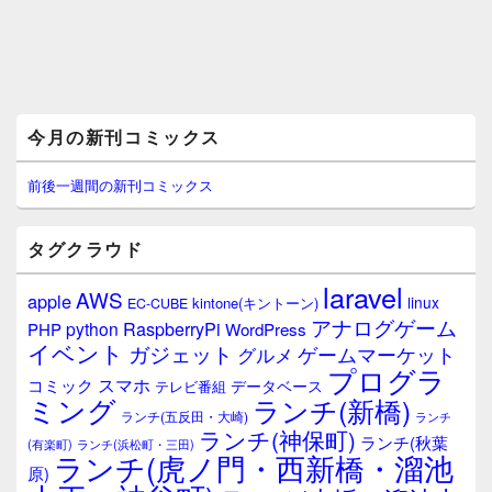
メ
今月の新刊コミックス
イ
ン
サ
前後一週間の新刊コミックス
イ
ド
バ
タグクラウド
ー
ウ
laravel
AWS
apple
ィ
linux
kintone(キントーン)
EC-CUBE
ジ
アナログゲーム
RaspberryPi
python
PHP
WordPress
ェ
イベント
ガジェット
ゲームマーケット
グルメ
ッ
プログラ
ト
スマホ
コミック
データベース
テレビ番組
エ
ミング
ランチ(新橋)
ランチ(五反田・大崎)
ランチ
リ
ランチ(神保町)
ア
ランチ(秋葉
(有楽町)
ランチ(浜松町・三田)
ランチ(虎ノ門・西新橋・溜池
原)