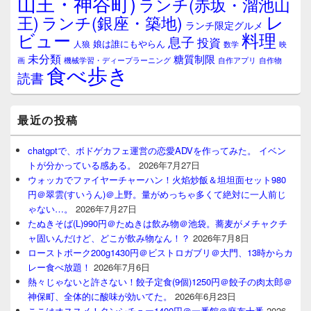
山王・神谷町)
ランチ(赤坂・溜池山
レ
王)
ランチ(銀座・築地)
ランチ限定グルメ
料理
ビュー
息子
投資
娘は誰にもやらん
人狼
数学
映
未分類
糖質制限
画
自作アプリ
自作物
機械学習・ディープラーニング
食べ歩き
読書
最近の投稿
chatgptで、ボドゲカフェ運営の恋愛ADVを作ってみた。 イベン
トが分かっている感ある。
2026年7月27日
ウォッカでファイヤーチャーハン！火焰炒飯＆坦坦面セット980
円＠翠雲(すいうん)＠上野。量がめっちゃ多くて絶対に一人前じ
ゃない…。
2026年7月27日
たぬきそば(L)990円＠たぬきは飲み物＠池袋。蕎麦がメチャクチ
ャ固いんだけど、どこが飲み物なん！？
2026年7月8日
ローストポーク200g1430円＠ビストロガブリ＠大門、13時からカ
レー食べ放題！
2026年7月6日
熱々じゃないと許さない！餃子定食(9個)1250円＠餃子の肉太郎＠
神保町、全体的に酸味が効いてた。
2026年6月23日
ここはオススメ！タンシチュー1400円＠一番館＠麻布十番
2026