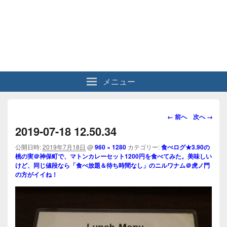
メニュー
画
← 前へ
次へ →
像
2019-07-18 12.50.34
ナ
ビ
公開日時:
2019年7月18日
@
960 × 1280
カテゴリー:
食べログ★3.90の
桃の実＠神保町で、マトンカレーセット1200円を食べてみた。美味しい
ゲ
けど、同じ値段なら「食べ放題＆待ち時間なし」のニルワナム＠虎ノ門
ー
の方がイイね！
シ
ョ
ン