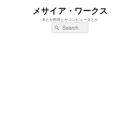
メサイア・ワークス
本とか料理とかコンピュータとか
検
検
索:
索