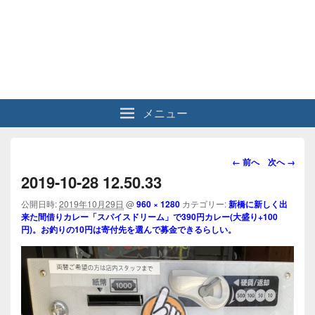
メニュー
画
← 前へ
次へ →
像
2019-10-28 12.50.33
ナ
ビ
公開日時:
2019年10月29日
@
960 × 1280
カテゴリー:
新橋に新しく出
来た間借りカレー「スパイスドリーム」で390円カレー(大盛り+100
ゲ
円)。お釣りの10円は寄付先を選んで募金できるらしい。
ー
シ
ョ
ン