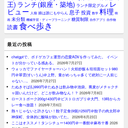
レ
王)
ランチ(銀座・築地)
ランチ限定グルメ
料理
ビュー
息子
投資
娘は誰にもやらん
人狼
数学
映
未分類
糖質制限
画
自作アプリ
自作物
機械学習・ディープラーニング
食べ歩き
読書
最近の投稿
chatgptで、ボドゲカフェ運営の恋愛ADVを作ってみた。 イベン
トが分かっている感ある。
2026年7月27日
ウォッカでファイヤーチャーハン！火焰炒飯＆坦坦面セット980
円＠翠雲(すいうん)＠上野。量がめっちゃ多くて絶対に一人前じ
ゃない…。
2026年7月27日
たぬきそば(L)990円＠たぬきは飲み物＠池袋。蕎麦がメチャクチ
ャ固いんだけど、どこが飲み物なん！？
2026年7月8日
ローストポーク200g1430円＠ビストロガブリ＠大門、13時からカ
レー食べ放題！
2026年7月6日
熱々じゃないと許さない！餃子定食(9個)1250円＠餃子の肉太郎＠
神保町、全体的に酸味が効いてた。
2026年6月23日
ここはオススメ！タンシチュー1400円＠一番館＠麻布十番
2026