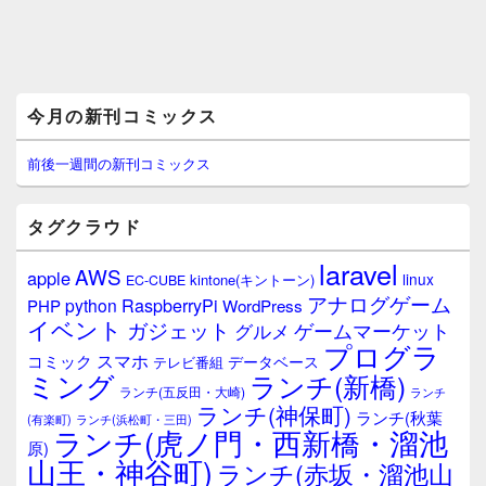
メ
今月の新刊コミックス
イ
ン
サ
前後一週間の新刊コミックス
イ
ド
バ
タグクラウド
ー
ウ
laravel
AWS
apple
ィ
linux
kintone(キントーン)
EC-CUBE
ジ
アナログゲーム
RaspberryPi
python
PHP
WordPress
ェ
イベント
ガジェット
ゲームマーケット
グルメ
ッ
プログラ
ト
スマホ
コミック
データベース
テレビ番組
エ
ミング
ランチ(新橋)
ランチ(五反田・大崎)
ランチ
リ
ランチ(神保町)
ア
ランチ(秋葉
(有楽町)
ランチ(浜松町・三田)
ランチ(虎ノ門・西新橋・溜池
原)
山王・神谷町)
ランチ(赤坂・溜池山