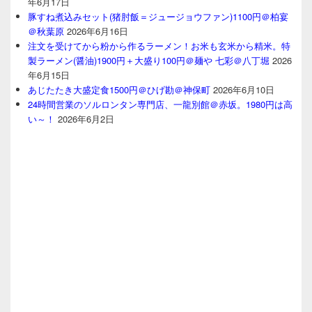
年6月17日
豚すね煮込みセット(猪肘飯＝ジュージョウファン)1100円＠柏宴
＠秋葉原
2026年6月16日
注文を受けてから粉から作るラーメン！お米も玄米から精米。特
製ラーメン(醤油)1900円＋大盛り100円＠麺や 七彩＠八丁堀
2026
年6月15日
あじたたき大盛定食1500円＠ひげ勘＠神保町
2026年6月10日
24時間営業のソルロンタン専門店、一龍別館＠赤坂。1980円は高
い～！
2026年6月2日