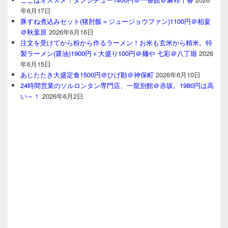
年6月17日
豚すね煮込みセット(猪肘飯＝ジュージョウファン)1100円＠柏宴
＠秋葉原
2026年6月16日
注文を受けてから粉から作るラーメン！お米も玄米から精米。特
製ラーメン(醤油)1900円＋大盛り100円＠麺や 七彩＠八丁堀
2026
年6月15日
あじたたき大盛定食1500円＠ひげ勘＠神保町
2026年6月10日
24時間営業のソルロンタン専門店、一龍別館＠赤坂。1980円は高
い～！
2026年6月2日