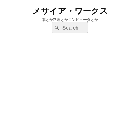
メサイア・ワークス
本とか料理とかコンピュータとか
検
検
索:
索