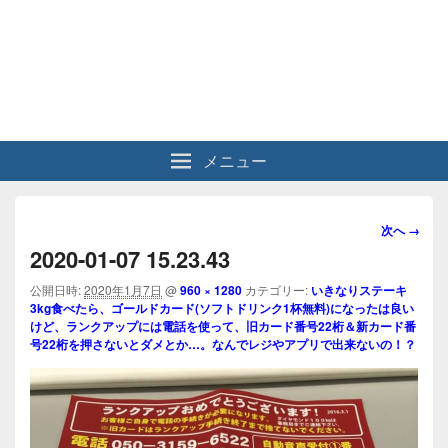
メニュー
画
次へ →
像
2020-01-07 15.23.43
ナ
ビ
公開日時:
2020年1月7日
@
960 × 1280
カテゴリー:
いきなりステーキ
3kg食べたら、ゴールドカード(ソフトドリンク1杯無料)になったは良い
ゲ
けど、ランクアップには電話を使って、旧カード番号22桁＆新カード番
ー
号22桁を押さないとダメとか…。なんでレジやアプリで出来ないの！？
シ
ョ
ン