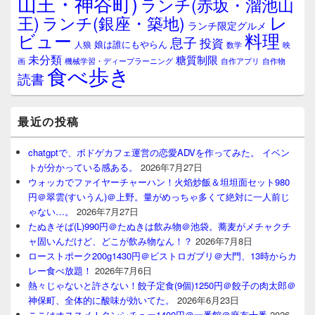
山王・神谷町)
ランチ(赤坂・溜池山
レ
王)
ランチ(銀座・築地)
ランチ限定グルメ
料理
ビュー
息子
投資
娘は誰にもやらん
人狼
数学
映
未分類
糖質制限
画
自作アプリ
自作物
機械学習・ディープラーニング
食べ歩き
読書
最近の投稿
chatgptで、ボドゲカフェ運営の恋愛ADVを作ってみた。 イベン
トが分かっている感ある。
2026年7月27日
ウォッカでファイヤーチャーハン！火焰炒飯＆坦坦面セット980
円＠翠雲(すいうん)＠上野。量がめっちゃ多くて絶対に一人前じ
ゃない…。
2026年7月27日
たぬきそば(L)990円＠たぬきは飲み物＠池袋。蕎麦がメチャクチ
ャ固いんだけど、どこが飲み物なん！？
2026年7月8日
ローストポーク200g1430円＠ビストロガブリ＠大門、13時からカ
レー食べ放題！
2026年7月6日
熱々じゃないと許さない！餃子定食(9個)1250円＠餃子の肉太郎＠
神保町、全体的に酸味が効いてた。
2026年6月23日
ここはオススメ！タンシチュー1400円＠一番館＠麻布十番
2026