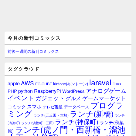
メ
今月の新刊コミックス
イ
ン
サ
前後一週間の新刊コミックス
イ
ド
バ
タグクラウド
ー
ウ
laravel
AWS
apple
ィ
linux
kintone(キントーン)
EC-CUBE
ジ
アナログゲーム
RaspberryPi
python
PHP
WordPress
ェ
イベント
ガジェット
ゲームマーケット
グルメ
ッ
プログラ
ト
スマホ
コミック
データベース
テレビ番組
エ
ミング
ランチ(新橋)
ランチ(五反田・大崎)
ランチ
リ
ランチ(神保町)
ア
ランチ(秋葉
(有楽町)
ランチ(浜松町・三田)
ランチ(虎ノ門・西新橋・溜池
原)