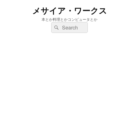
メサイア・ワークス
本とか料理とかコンピュータとか
検
検
索:
索