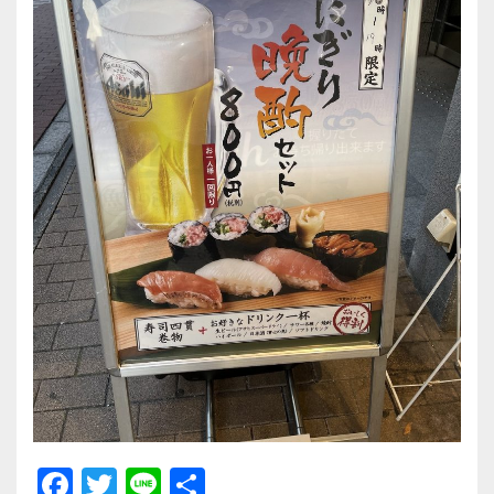
F
T
Li
共