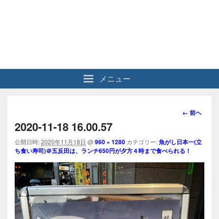
メニュー
画
← 前へ
像
2020-11-18 16.00.57
ナ
ビ
公開日時:
2020年11月18日
@
960 × 1280
カテゴリー:
魚がし日本一(立
ち食い寿司)＠五反田は、ランチ650円が夕方４時まで食べられる！
ゲ
ー
シ
ョ
ン