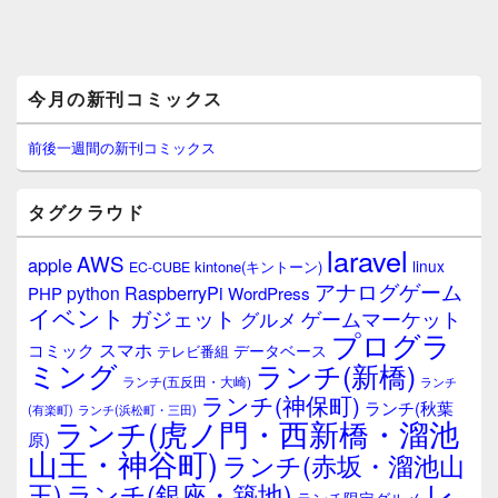
メ
今月の新刊コミックス
イ
ン
サ
前後一週間の新刊コミックス
イ
ド
バ
タグクラウド
ー
ウ
laravel
AWS
apple
ィ
linux
kintone(キントーン)
EC-CUBE
ジ
アナログゲーム
RaspberryPi
python
PHP
WordPress
ェ
イベント
ガジェット
ゲームマーケット
グルメ
ッ
プログラ
ト
スマホ
コミック
データベース
テレビ番組
エ
ミング
ランチ(新橋)
ランチ(五反田・大崎)
ランチ
リ
ランチ(神保町)
ア
ランチ(秋葉
(有楽町)
ランチ(浜松町・三田)
ランチ(虎ノ門・西新橋・溜池
原)
山王・神谷町)
ランチ(赤坂・溜池山
レ
王)
ランチ(銀座・築地)