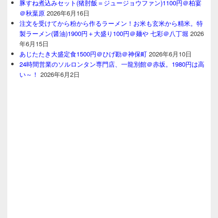
豚すね煮込みセット(猪肘飯＝ジュージョウファン)1100円＠柏宴
＠秋葉原
2026年6月16日
注文を受けてから粉から作るラーメン！お米も玄米から精米。特
製ラーメン(醤油)1900円＋大盛り100円＠麺や 七彩＠八丁堀
2026
年6月15日
あじたたき大盛定食1500円＠ひげ勘＠神保町
2026年6月10日
24時間営業のソルロンタン専門店、一龍別館＠赤坂。1980円は高
い～！
2026年6月2日