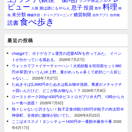
ランチ限定グルメ
料理
ビュー
息子
投資
娘は誰にもやらん
人狼
数学
映
未分類
糖質制限
画
自作アプリ
自作物
機械学習・ディープラーニング
食べ歩き
読書
最近の投稿
chatgptで、ボドゲカフェ運営の恋愛ADVを作ってみた。 イベン
トが分かっている感ある。
2026年7月27日
ウォッカでファイヤーチャーハン！火焰炒飯＆坦坦面セット980
円＠翠雲(すいうん)＠上野。量がめっちゃ多くて絶対に一人前じ
ゃない…。
2026年7月27日
たぬきそば(L)990円＠たぬきは飲み物＠池袋。蕎麦がメチャクチ
ャ固いんだけど、どこが飲み物なん！？
2026年7月8日
ローストポーク200g1430円＠ビストロガブリ＠大門、13時からカ
レー食べ放題！
2026年7月6日
熱々じゃないと許さない！餃子定食(9個)1250円＠餃子の肉太郎＠
神保町、全体的に酸味が効いてた。
2026年6月23日
ここはオススメ！タンシチュー1400円＠一番館＠麻布十番
2026
年6月17日