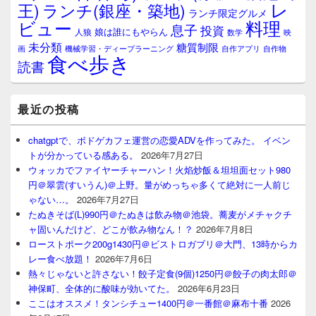
レ
王)
ランチ(銀座・築地)
ランチ限定グルメ
料理
ビュー
息子
投資
娘は誰にもやらん
人狼
数学
映
未分類
糖質制限
画
自作アプリ
自作物
機械学習・ディープラーニング
食べ歩き
読書
最近の投稿
chatgptで、ボドゲカフェ運営の恋愛ADVを作ってみた。 イベン
トが分かっている感ある。
2026年7月27日
ウォッカでファイヤーチャーハン！火焰炒飯＆坦坦面セット980
円＠翠雲(すいうん)＠上野。量がめっちゃ多くて絶対に一人前じ
ゃない…。
2026年7月27日
たぬきそば(L)990円＠たぬきは飲み物＠池袋。蕎麦がメチャクチ
ャ固いんだけど、どこが飲み物なん！？
2026年7月8日
ローストポーク200g1430円＠ビストロガブリ＠大門、13時からカ
レー食べ放題！
2026年7月6日
熱々じゃないと許さない！餃子定食(9個)1250円＠餃子の肉太郎＠
神保町、全体的に酸味が効いてた。
2026年6月23日
ここはオススメ！タンシチュー1400円＠一番館＠麻布十番
2026