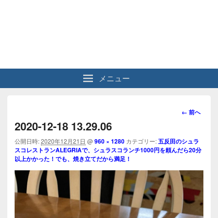
メニュー
画
← 前へ
像
2020-12-18 13.29.06
ナ
ビ
公開日時:
2020年12月21日
@
960 × 1280
カテゴリー:
五反田のシュラ
スコレストランALEGRIAで、シュラスコランチ1000円を頼んだら20分
ゲ
以上かかった！でも、焼き立てだから満足！
ー
シ
ョ
ン