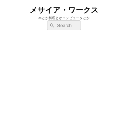
メサイア・ワークス
本とか料理とかコンピュータとか
検
検
索:
索