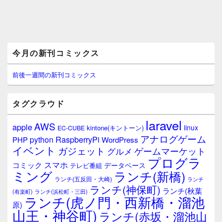
メ
今月の新刊コミックス
イ
ン
サ
前後一週間の新刊コミックス
イ
ド
バ
タグクラウド
ー
ウ
laravel
AWS
apple
ィ
linux
kintone(キントーン)
EC-CUBE
ジ
アナログゲーム
RaspberryPi
python
PHP
WordPress
ェ
イベント
ガジェット
ゲームマーケット
グルメ
ッ
プログラ
ト
スマホ
コミック
データベース
テレビ番組
エ
ミング
ランチ(新橋)
ランチ(五反田・大崎)
ランチ
リ
ランチ(神保町)
ア
ランチ(秋葉
(有楽町)
ランチ(浜松町・三田)
ランチ(虎ノ門・西新橋・溜池
原)
山王・神谷町)
ランチ(赤坂・溜池山