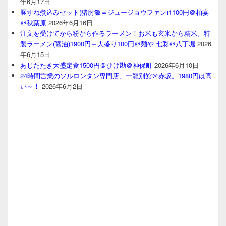
年6月17日
豚すね煮込みセット(猪肘飯＝ジュージョウファン)1100円＠柏宴
＠秋葉原
2026年6月16日
注文を受けてから粉から作るラーメン！お米も玄米から精米。特
製ラーメン(醤油)1900円＋大盛り100円＠麺や 七彩＠八丁堀
2026
年6月15日
あじたたき大盛定食1500円＠ひげ勘＠神保町
2026年6月10日
24時間営業のソルロンタン専門店、一龍別館＠赤坂。1980円は高
い～！
2026年6月2日