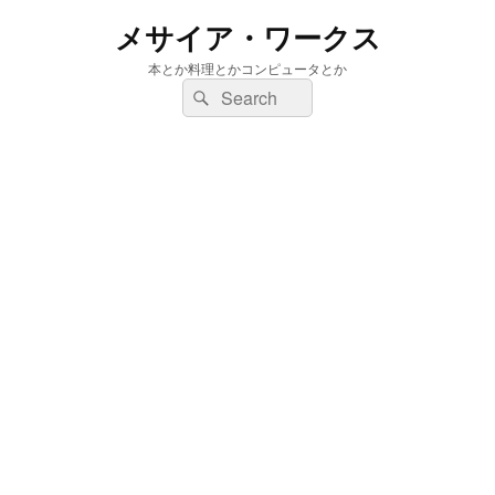
メサイア・ワークス
本とか料理とかコンピュータとか
検
検
索:
索