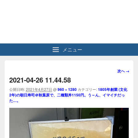
メニュー
画
次へ →
像
2021-04-26 11.44.58
ナ
ビ
公開日時:
2021年4月27日
@
960 × 1280
カテゴリー:
1805年創業 (文化
2年)の朝日寿司＠秋葉原で、二種類丼1150円。う～ん、イマイチだっ
ゲ
た…。
ー
シ
ョ
ン