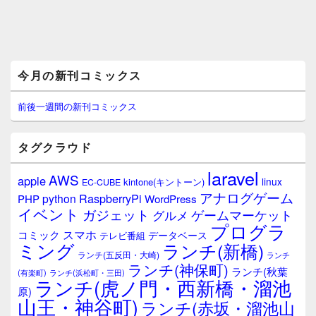
メ
今月の新刊コミックス
イ
ン
サ
前後一週間の新刊コミックス
イ
ド
バ
タグクラウド
ー
ウ
laravel
AWS
apple
ィ
linux
kintone(キントーン)
EC-CUBE
ジ
アナログゲーム
RaspberryPi
python
PHP
WordPress
ェ
イベント
ガジェット
ゲームマーケット
グルメ
ッ
プログラ
ト
スマホ
コミック
データベース
テレビ番組
エ
ミング
ランチ(新橋)
ランチ(五反田・大崎)
ランチ
リ
ランチ(神保町)
ア
ランチ(秋葉
(有楽町)
ランチ(浜松町・三田)
ランチ(虎ノ門・西新橋・溜池
原)
山王・神谷町)
ランチ(赤坂・溜池山