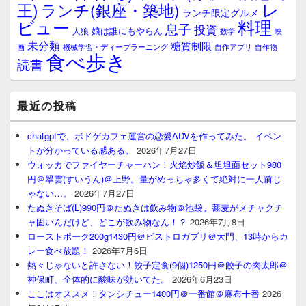
レ
王)
ランチ(銀座・築地)
ランチ限定グルメ
料理
ビュー
息子
投資
娘は誰にもやらん
人狼
数学
映
未分類
糖質制限
画
自作アプリ
自作物
機械学習・ディープラーニング
食べ歩き
読書
最近の投稿
chatgptで、ボドゲカフェ運営の恋愛ADVを作ってみた。 イベン
トが分かっている感ある。
2026年7月27日
ウォッカでファイヤーチャーハン！火焰炒飯＆坦坦面セット980
円＠翠雲(すいうん)＠上野。量がめっちゃ多くて絶対に一人前じ
ゃない…。
2026年7月27日
たぬきそば(L)990円＠たぬきは飲み物＠池袋。蕎麦がメチャクチ
ャ固いんだけど、どこが飲み物なん！？
2026年7月8日
ローストポーク200g1430円＠ビストロガブリ＠大門、13時からカ
レー食べ放題！
2026年7月6日
熱々じゃないと許さない！餃子定食(9個)1250円＠餃子の肉太郎＠
神保町、全体的に酸味が効いてた。
2026年6月23日
ここはオススメ！タンシチュー1400円＠一番館＠麻布十番
2026