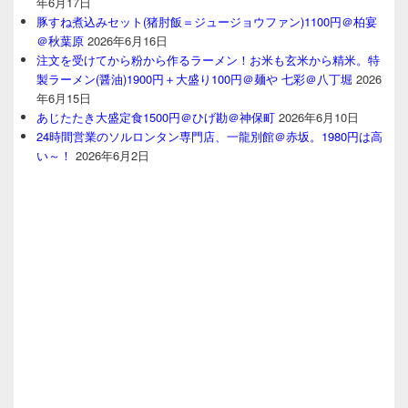
年6月17日
豚すね煮込みセット(猪肘飯＝ジュージョウファン)1100円＠柏宴
＠秋葉原
2026年6月16日
注文を受けてから粉から作るラーメン！お米も玄米から精米。特
製ラーメン(醤油)1900円＋大盛り100円＠麺や 七彩＠八丁堀
2026
年6月15日
あじたたき大盛定食1500円＠ひげ勘＠神保町
2026年6月10日
24時間営業のソルロンタン専門店、一龍別館＠赤坂。1980円は高
い～！
2026年6月2日