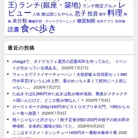
レ
王)
ランチ(銀座・築地)
ランチ限定グルメ
料理
ビュー
息子
投資
娘は誰にもやらん
人狼
数学
映
未分類
糖質制限
画
自作アプリ
自作物
機械学習・ディープラーニング
食べ歩き
読書
最近の投稿
chatgptで、ボドゲカフェ運営の恋愛ADVを作ってみた。 イベン
トが分かっている感ある。
2026年7月27日
ウォッカでファイヤーチャーハン！火焰炒飯＆坦坦面セット980
円＠翠雲(すいうん)＠上野。量がめっちゃ多くて絶対に一人前じ
ゃない…。
2026年7月27日
たぬきそば(L)990円＠たぬきは飲み物＠池袋。蕎麦がメチャクチ
ャ固いんだけど、どこが飲み物なん！？
2026年7月8日
ローストポーク200g1430円＠ビストロガブリ＠大門、13時からカ
レー食べ放題！
2026年7月6日
熱々じゃないと許さない！餃子定食(9個)1250円＠餃子の肉太郎＠
神保町、全体的に酸味が効いてた。
2026年6月23日
ここはオススメ！タンシチュー1400円＠一番館＠麻布十番
2026