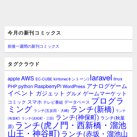
メ
今月の新刊コミックス
イ
ン
サ
前後一週間の新刊コミックス
イ
ド
バ
タグクラウド
ー
ウ
laravel
AWS
apple
ィ
linux
kintone(キントーン)
EC-CUBE
ジ
アナログゲーム
RaspberryPi
python
PHP
WordPress
ェ
イベント
ガジェット
ゲームマーケット
グルメ
ッ
プログラ
ト
スマホ
コミック
データベース
テレビ番組
エ
ミング
ランチ(新橋)
ランチ(五反田・大崎)
ランチ
リ
ランチ(神保町)
ア
ランチ(秋葉
(有楽町)
ランチ(浜松町・三田)
ランチ(虎ノ門・西新橋・溜池
原)
山王・神谷町)
ランチ(赤坂・溜池山