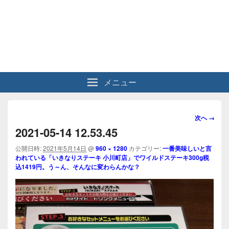
メニュー
画
次へ →
像
2021-05-14 12.53.45
ナ
ビ
公開日時:
2021年5月14日
@
960 × 1280
カテゴリー:
一番美味しいと言
われている「いきなりステーキ 小川町店」でワイルドステーキ300g税
ゲ
込1419円。う～ん、そんなに変わらんかな？
ー
シ
ョ
ン