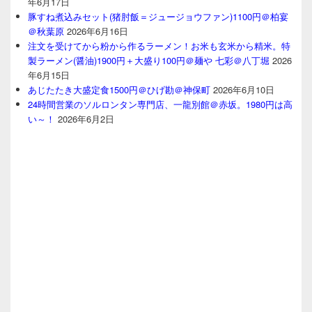
年6月17日
豚すね煮込みセット(猪肘飯＝ジュージョウファン)1100円＠柏宴
＠秋葉原
2026年6月16日
注文を受けてから粉から作るラーメン！お米も玄米から精米。特
製ラーメン(醤油)1900円＋大盛り100円＠麺や 七彩＠八丁堀
2026
年6月15日
あじたたき大盛定食1500円＠ひげ勘＠神保町
2026年6月10日
24時間営業のソルロンタン専門店、一龍別館＠赤坂。1980円は高
い～！
2026年6月2日