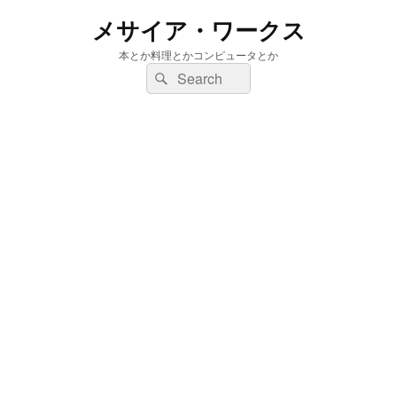
メサイア・ワークス
本とか料理とかコンピュータとか
検
検
索:
索