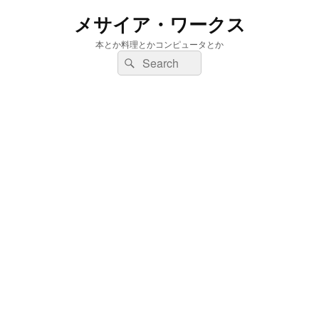
メサイア・ワークス
本とか料理とかコンピュータとか
検
検
索:
索