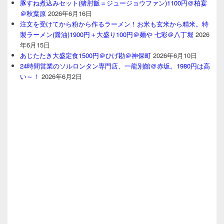
豚すね煮込みセット(猪肘飯＝ジュージョウファン)1100円＠柏宴
＠秋葉原
2026年6月16日
注文を受けてから粉から作るラーメン！お米も玄米から精米。特
製ラーメン(醤油)1900円＋大盛り100円＠麺や 七彩＠八丁堀
2026
年6月15日
あじたたき大盛定食1500円＠ひげ勘＠神保町
2026年6月10日
24時間営業のソルロンタン専門店、一龍別館＠赤坂。1980円は高
い～！
2026年6月2日