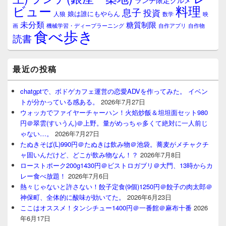
ランチ限定グルメ
料理
ビュー
息子
投資
娘は誰にもやらん
人狼
数学
映
未分類
糖質制限
画
自作アプリ
自作物
機械学習・ディープラーニング
食べ歩き
読書
最近の投稿
chatgptで、ボドゲカフェ運営の恋愛ADVを作ってみた。 イベン
トが分かっている感ある。
2026年7月27日
ウォッカでファイヤーチャーハン！火焰炒飯＆坦坦面セット980
円＠翠雲(すいうん)＠上野。量がめっちゃ多くて絶対に一人前じ
ゃない…。
2026年7月27日
たぬきそば(L)990円＠たぬきは飲み物＠池袋。蕎麦がメチャクチ
ャ固いんだけど、どこが飲み物なん！？
2026年7月8日
ローストポーク200g1430円＠ビストロガブリ＠大門、13時からカ
レー食べ放題！
2026年7月6日
熱々じゃないと許さない！餃子定食(9個)1250円＠餃子の肉太郎＠
神保町、全体的に酸味が効いてた。
2026年6月23日
ここはオススメ！タンシチュー1400円＠一番館＠麻布十番
2026
年6月17日