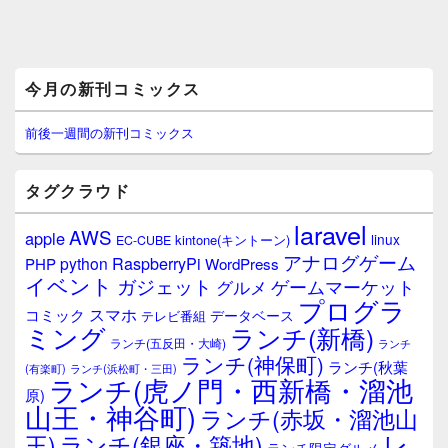
メ
今月の新刊コミックス
イ
ン
サ
前後一週間の新刊コミックス
イ
ド
バ
タグクラウド
ー
ウ
laravel
AWS
apple
ィ
linux
kintone(キントーン)
EC-CUBE
ジ
アナログゲーム
RaspberryPi
python
PHP
WordPress
ェ
イベント
ガジェット
ゲームマーケット
グルメ
ッ
プログラ
ト
スマホ
コミック
データベース
テレビ番組
エ
ミング
ランチ(新橋)
ランチ(五反田・大崎)
ランチ
リ
ランチ(神保町)
ア
ランチ(秋葉
(有楽町)
ランチ(浜松町・三田)
ランチ(虎ノ門・西新橋・溜池
原)
山王・神谷町)
ランチ(赤坂・溜池山
レ
王)
ランチ(銀座・築地)