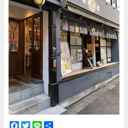
F
T
Li
共