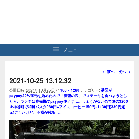
メニュー
画
← 前へ
次へ →
像
2021-10-25 13.12.32
ナ
ビ
公開日時:
2021年10月25日
@
960 × 1280
カテゴリー:
港区が
paypay30%還元を始めたので「青龍の穴」でステーキを食べようとし
ゲ
たら、ランチは券売機でpaypay使えず…。しょうがないので隣の3206
ー
＠神谷町で和風パスタ980円+アイスコーヒー150円=1130円(339円還
シ
元)にしたけど、不満が残る…。
ョ
ン