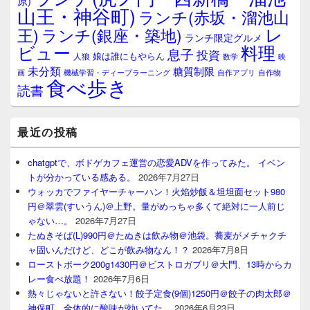
原)
山王・神谷町)
ランチ(赤坂・溜池山
レ
王)
ランチ(銀座・築地)
ランチ限定グルメ
料理
ビュー
息子
投資
娘は誰にもやらん
人狼
数学
映
未分類
糖質制限
画
自作アプリ
自作物
機械学習・ディープラーニング
食べ歩き
読書
最近の投稿
chatgptで、ボドゲカフェ運営の恋愛ADVを作ってみた。 イベン
トが分かっている感ある。
2026年7月27日
ウォッカでファイヤーチャーハン！火焰炒飯＆坦坦面セット980
円＠翠雲(すいうん)＠上野。量がめっちゃ多くて絶対に一人前じ
ゃない…。
2026年7月27日
たぬきそば(L)990円＠たぬきは飲み物＠池袋。蕎麦がメチャクチ
ャ固いんだけど、どこが飲み物なん！？
2026年7月8日
ローストポーク200g1430円＠ビストロガブリ＠大門、13時からカ
レー食べ放題！
2026年7月6日
熱々じゃないと許さない！餃子定食(9個)1250円＠餃子の肉太郎＠
神保町、全体的に酸味が効いてた。
2026年6月23日