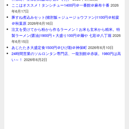
ここはオススメ！タンシチュー1400円＠一番館＠麻布十番
2026
年6月17日
豚すね煮込みセット(猪肘飯＝ジュージョウファン)1100円＠柏宴
＠秋葉原
2026年6月16日
注文を受けてから粉から作るラーメン！お米も玄米から精米。特
製ラーメン(醤油)1900円＋大盛り100円＠麺や 七彩＠八丁堀
2026
年6月15日
あじたたき大盛定食1500円＠ひげ勘＠神保町
2026年6月10日
24時間営業のソルロンタン専門店、一龍別館＠赤坂。1980円は高
い～！
2026年6月2日