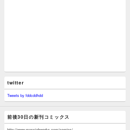
twitter
Tweets by fddcddhdd
前後30日の新刊コミックス
http://www.messiahworks.com/comics/