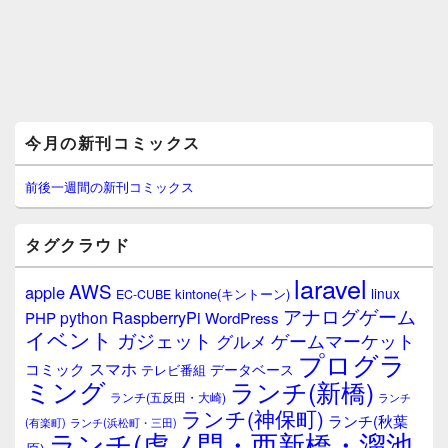
メ
今月の新刊コミックス
イ
ン
サ
前後一週間の新刊コミックス
イ
ド
バ
タグクラウド
ー
ウ
laravel
AWS
apple
ィ
linux
kintone(キントーン)
EC-CUBE
ジ
アナログゲーム
RaspberryPi
python
PHP
WordPress
ェ
イベント
ガジェット
ゲームマーケット
グルメ
ッ
プログラ
ト
スマホ
コミック
データベース
テレビ番組
エ
ミング
ランチ(新橋)
ランチ(五反田・大崎)
ランチ
リ
ランチ(神保町)
ア
ランチ(秋葉
(有楽町)
ランチ(浜松町・三田)
ランチ(虎ノ門・西新橋・溜池