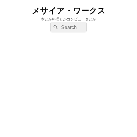
メサイア・ワークス
本とか料理とかコンピュータとか
検
検
索:
索