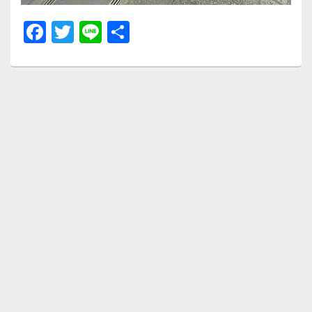
F
T
Li
共
a
wi
n
有
c
tt
e
e
er
b
o
o
k