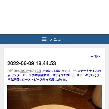
メニュー
画
← 前へ
像
2022-06-09 18.44.53
ナ
ビ
公開日時:
2022年6月10日
@
960 × 1280
カテゴリー:
ステーキライスの
店 センタービーフ 渋谷宮益坂店。Mサイズ1290円、ステーキというよ
ゲ
りも厚切りローストビーフ丼って感じだった。
ー
シ
ョ
ン