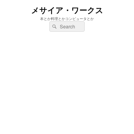
メサイア・ワークス
本とか料理とかコンピュータとか
検
検
索:
索