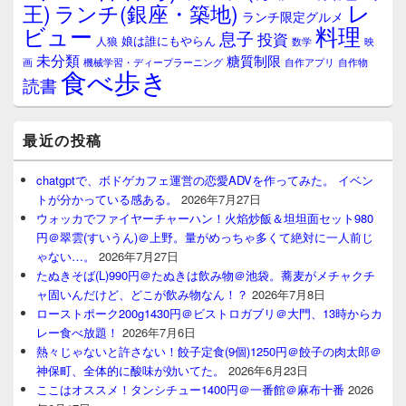
レ
王)
ランチ(銀座・築地)
ランチ限定グルメ
料理
ビュー
息子
投資
娘は誰にもやらん
人狼
数学
映
未分類
糖質制限
画
自作アプリ
自作物
機械学習・ディープラーニング
食べ歩き
読書
最近の投稿
chatgptで、ボドゲカフェ運営の恋愛ADVを作ってみた。 イベン
トが分かっている感ある。
2026年7月27日
ウォッカでファイヤーチャーハン！火焰炒飯＆坦坦面セット980
円＠翠雲(すいうん)＠上野。量がめっちゃ多くて絶対に一人前じ
ゃない…。
2026年7月27日
たぬきそば(L)990円＠たぬきは飲み物＠池袋。蕎麦がメチャクチ
ャ固いんだけど、どこが飲み物なん！？
2026年7月8日
ローストポーク200g1430円＠ビストロガブリ＠大門、13時からカ
レー食べ放題！
2026年7月6日
熱々じゃないと許さない！餃子定食(9個)1250円＠餃子の肉太郎＠
神保町、全体的に酸味が効いてた。
2026年6月23日
ここはオススメ！タンシチュー1400円＠一番館＠麻布十番
2026