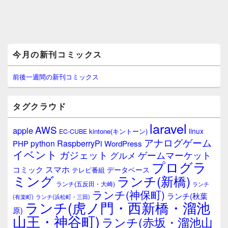
メ
今月の新刊コミックス
イ
ン
サ
前後一週間の新刊コミックス
イ
ド
バ
タグクラウド
ー
ウ
laravel
AWS
apple
ィ
linux
kintone(キントーン)
EC-CUBE
ジ
アナログゲーム
RaspberryPi
python
PHP
WordPress
ェ
イベント
ガジェット
ゲームマーケット
グルメ
ッ
プログラ
ト
スマホ
コミック
データベース
テレビ番組
エ
ミング
ランチ(新橋)
ランチ(五反田・大崎)
ランチ
リ
ランチ(神保町)
ア
ランチ(秋葉
(有楽町)
ランチ(浜松町・三田)
ランチ(虎ノ門・西新橋・溜池
原)
山王・神谷町)
ランチ(赤坂・溜池山