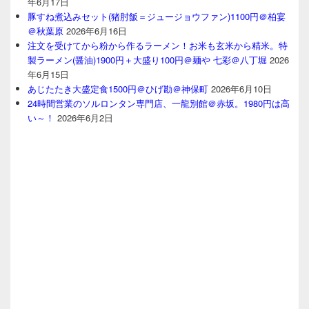
年6月17日
豚すね煮込みセット(猪肘飯＝ジュージョウファン)1100円＠柏宴
＠秋葉原
2026年6月16日
注文を受けてから粉から作るラーメン！お米も玄米から精米。特
製ラーメン(醤油)1900円＋大盛り100円＠麺や 七彩＠八丁堀
2026
年6月15日
あじたたき大盛定食1500円＠ひげ勘＠神保町
2026年6月10日
24時間営業のソルロンタン専門店、一龍別館＠赤坂。1980円は高
い～！
2026年6月2日