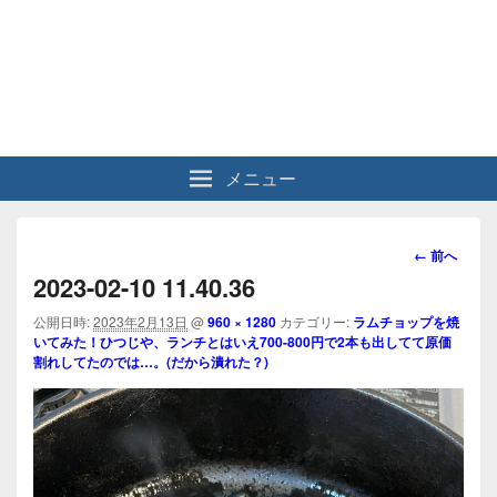
メニュー
画
← 前へ
像
2023-02-10 11.40.36
ナ
ビ
公開日時:
2023年2月13日
@
960 × 1280
カテゴリー:
ラムチョップを焼
いてみた！ひつじや、ランチとはいえ700-800円で2本も出してて原価
ゲ
割れしてたのでは…。(だから潰れた？)
ー
シ
ョ
ン