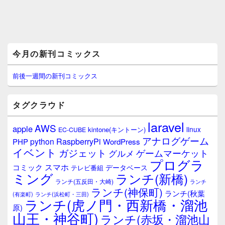
メ
今月の新刊コミックス
イ
ン
サ
前後一週間の新刊コミックス
イ
ド
バ
タグクラウド
ー
ウ
laravel
AWS
apple
ィ
linux
kintone(キントーン)
EC-CUBE
ジ
アナログゲーム
RaspberryPi
python
PHP
WordPress
ェ
イベント
ガジェット
ゲームマーケット
グルメ
ッ
プログラ
ト
スマホ
コミック
データベース
テレビ番組
エ
ミング
ランチ(新橋)
ランチ(五反田・大崎)
ランチ
リ
ランチ(神保町)
ア
ランチ(秋葉
(有楽町)
ランチ(浜松町・三田)
ランチ(虎ノ門・西新橋・溜池
原)
山王・神谷町)
ランチ(赤坂・溜池山