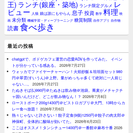
レ
王)
ランチ(銀座・築地)
ランチ限定グルメ
料理
ビュー
息子
投資
娘は誰にもやらん
人狼
数学
映
未分類
糖質制限
画
自作アプリ
自作物
機械学習・ディープラーニング
食べ歩き
読書
最近の投稿
chatgptで、ボドゲカフェ運営の恋愛ADVを作ってみた。 イベン
トが分かっている感ある。
2026年7月27日
ウォッカでファイヤーチャーハン！火焰炒飯＆坦坦面セット980
円＠翠雲(すいうん)＠上野。量がめっちゃ多くて絶対に一人前じ
ゃない…。
2026年7月27日
たぬきそば(L)990円＠たぬきは飲み物＠池袋。蕎麦がメチャクチ
ャ固いんだけど、どこが飲み物なん！？
2026年7月8日
ローストポーク200g1430円＠ビストロガブリ＠大門、13時からカ
レー食べ放題！
2026年7月6日
熱々じゃないと許さない！餃子定食(9個)1250円＠餃子の肉太郎＠
神保町、全体的に酸味が効いてた。
2026年6月23日
ここはオススメ！タンシチュー1400円＠一番館＠麻布十番
2026