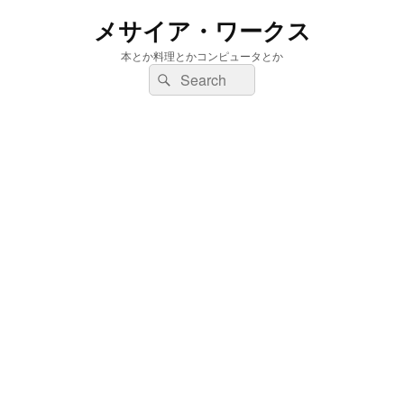
メサイア・ワークス
本とか料理とかコンピュータとか
検
検
索:
索