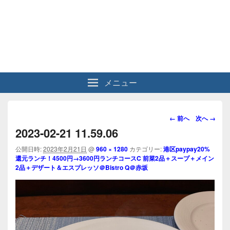
メニュー
画
← 前へ
次へ →
像
2023-02-21 11.59.06
ナ
ビ
公開日時:
2023年2月21日
@
960 × 1280
カテゴリー:
港区paypay20%
還元ランチ！4500円→3600円ランチコースC 前菜2品＋スープ＋メイン
ゲ
2品＋デザート＆エスプレッソ＠Bistro Q＠赤坂
ー
シ
ョ
ン