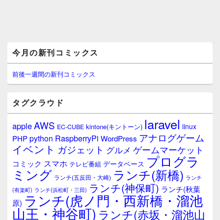
メ
今月の新刊コミックス
イ
ン
サ
前後一週間の新刊コミックス
イ
ド
バ
タグクラウド
ー
ウ
laravel
AWS
apple
ィ
linux
kintone(キントーン)
EC-CUBE
ジ
アナログゲーム
RaspberryPi
python
PHP
WordPress
ェ
イベント
ガジェット
ゲームマーケット
グルメ
ッ
プログラ
ト
スマホ
コミック
データベース
テレビ番組
エ
ミング
ランチ(新橋)
ランチ(五反田・大崎)
ランチ
リ
ランチ(神保町)
ア
ランチ(秋葉
(有楽町)
ランチ(浜松町・三田)
ランチ(虎ノ門・西新橋・溜池
原)
山王・神谷町)
ランチ(赤坂・溜池山