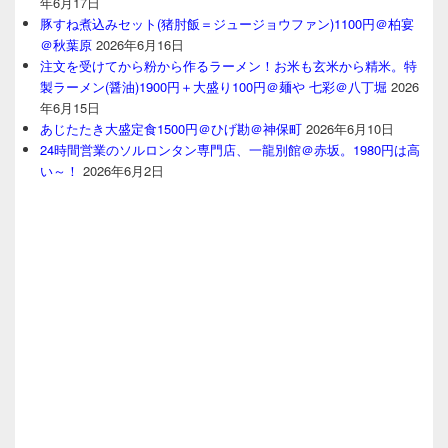
年6月17日
豚すね煮込みセット(猪肘飯＝ジュージョウファン)1100円＠柏宴
＠秋葉原
2026年6月16日
注文を受けてから粉から作るラーメン！お米も玄米から精米。特
製ラーメン(醤油)1900円＋大盛り100円＠麺や 七彩＠八丁堀
2026
年6月15日
あじたたき大盛定食1500円＠ひげ勘＠神保町
2026年6月10日
24時間営業のソルロンタン専門店、一龍別館＠赤坂。1980円は高
い～！
2026年6月2日