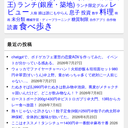
レ
王)
ランチ(銀座・築地)
ランチ限定グルメ
料理
ビュー
息子
投資
娘は誰にもやらん
人狼
数学
映
未分類
糖質制限
画
自作アプリ
自作物
機械学習・ディープラーニング
食べ歩き
読書
最近の投稿
chatgptで、ボドゲカフェ運営の恋愛ADVを作ってみた。 イベン
トが分かっている感ある。
2026年7月27日
ウォッカでファイヤーチャーハン！火焰炒飯＆坦坦面セット980
円＠翠雲(すいうん)＠上野。量がめっちゃ多くて絶対に一人前じ
ゃない…。
2026年7月27日
たぬきそば(L)990円＠たぬきは飲み物＠池袋。蕎麦がメチャクチ
ャ固いんだけど、どこが飲み物なん！？
2026年7月8日
ローストポーク200g1430円＠ビストロガブリ＠大門、13時からカ
レー食べ放題！
2026年7月6日
熱々じゃないと許さない！餃子定食(9個)1250円＠餃子の肉太郎＠
神保町、全体的に酸味が効いてた。
2026年6月23日
ここはオススメ！タンシチュー1400円＠一番館＠麻布十番
2026