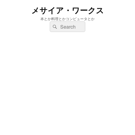
メサイア・ワークス
本とか料理とかコンピュータとか
検
検
索:
索