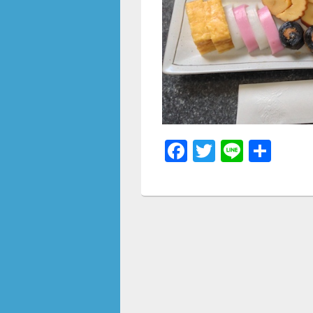
F
T
Li
共
a
wi
n
有
c
tt
e
e
er
b
o
o
k