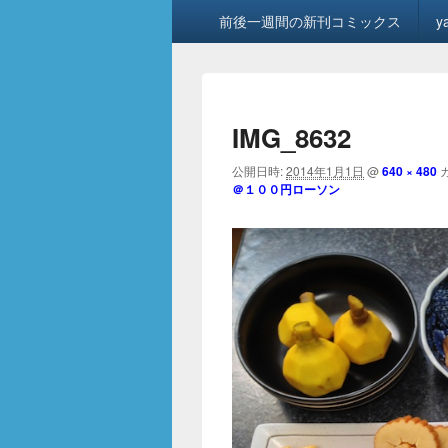
メ
前後一週間の新刊コミックス
y
イ
ン
メ
ニ
ュ
IMG_8632
ー
公開日時:
2014年1月1日
@
640 × 480
＠１００円ローソン