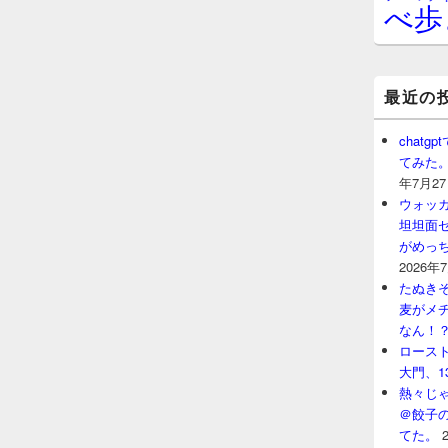
べ歩
最近の
chat
てみた
年7月2
ウォッ
坦坦面セ
がめっ
2026年
たぬきそ
麦がメ
なん！
ロースト
大門、1
熱々じゃ
＠餃子
てた。