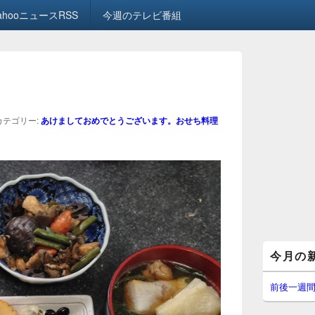
ahooニュースRSS
今週のテレビ番組
画
像
ナ
ビ
カテゴリー:
あけましておめでとうございます。おせち料理
ゲ
ー
シ
ョ
ン
メ
今月の
イ
ン
サ
前後一週
イ
ド