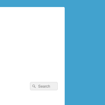
検
検
索:
索