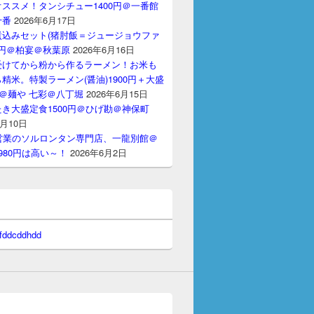
ススメ！タンシチュー1400円＠一番館
十番
2026年6月17日
煮込みセット(猪肘飯＝ジュージョウファ
00円＠柏宴＠秋葉原
2026年6月16日
受けてから粉から作るラーメン！お米も
精米。特製ラーメン(醤油)1900円＋大盛
円＠麺や 七彩＠八丁堀
2026年6月15日
き大盛定食1500円＠ひげ勘＠神保町
6月10日
間営業のソルロンタン専門店、一龍別館＠
980円は高い～！
2026年6月2日
 fddcddhdd