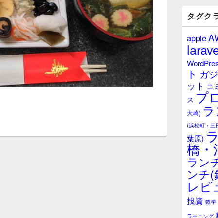
バ
ー
タグク
ウ
ィ
A
apple
ジ
larave
ェ
ッ
WordPre
ト
ト
ガジ
エ
ット
リ
コ
プ
ア
ス
ラ
大崎)
(浜松町・三
葉原)
橋・
ランチ
ンチ(
レビ
投資
数学
ラーニング