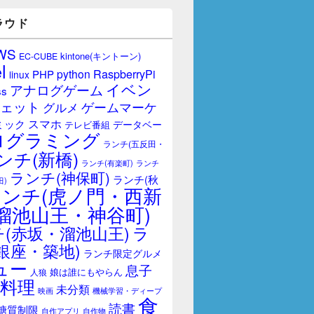
ラウド
WS
kintone(キントーン)
EC-CUBE
l
RaspberryPi
python
PHP
linux
イベン
アナログゲーム
ss
ェット
ゲームマーケ
グルメ
スマホ
ミック
データベー
テレビ番組
ログラミング
ランチ(五反田・
ンチ(新橋)
ランチ(有楽町)
ランチ
ランチ(神保町)
ランチ(秋
田)
ランチ(虎ノ門・西新
溜池山王・神谷町)
(赤坂・溜池山王)
ラ
銀座・築地)
ランチ限定グルメ
ュー
息子
娘は誰にもやらん
人狼
料理
未分類
映画
機械学習・ディープ
食
読書
糖質制限
自作アプリ
自作物