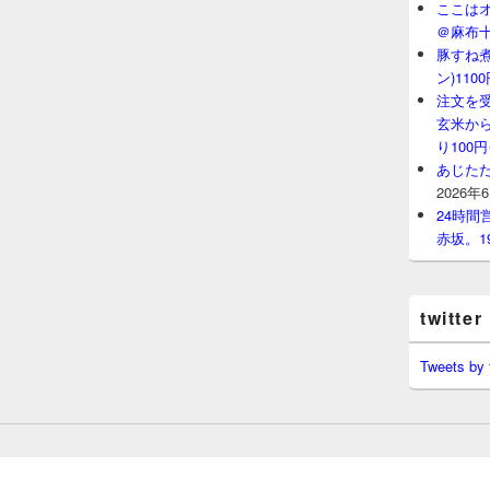
ここはオ
＠麻布
豚すね
ン)11
注文を
玄米から
り100
あじたた
2026年
24時
赤坂。1
twitter
Tweets by