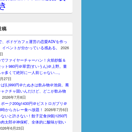
き
投稿
gptで、ボドゲカフェ運営の恋愛ADVを作っ
。 イベントが分かっている感ある。
2026
7日
カでファイヤーチャーハン！火焰炒飯＆
ット980円＠翠雲(すいうん)＠上野。量
ちゃ多くて絶対に一人前じゃない…。
7月27日
ば(L)990円＠たぬきは飲み物＠池袋。蕎
チャクチャ固いんだけど、どこが飲み物
？
2026年7月8日
ポーク200g1430円＠ビストロガブリ＠
3時からカレー食べ放題！
2026年7月6日
ないと許さない！餃子定食(9個)1250円
の肉太郎＠神保町、全体的に酸味が効い
2026年6月23日