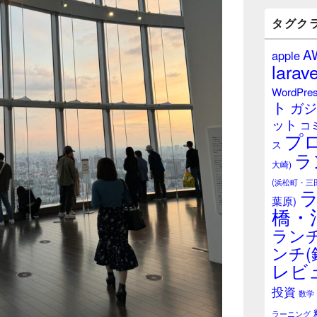
バ
ー
タグク
ウ
ィ
A
apple
ジ
larave
ェ
ッ
WordPre
ト
ト
ガジ
エ
ット
リ
コ
プ
ア
ス
ラ
大崎)
(浜松町・三
葉原)
橋・
ランチ
ンチ(
レビ
投資
数学
ラーニング