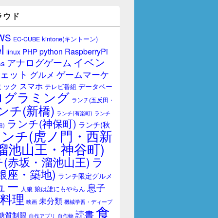
ラウド
WS
kintone(キントーン)
EC-CUBE
l
RaspberryPi
python
PHP
linux
イベン
アナログゲーム
ss
ェット
ゲームマーケ
グルメ
スマホ
ミック
データベー
テレビ番組
ログラミング
ランチ(五反田・
ンチ(新橋)
ランチ(有楽町)
ランチ
ランチ(神保町)
ランチ(秋
田)
ランチ(虎ノ門・西新
溜池山王・神谷町)
(赤坂・溜池山王)
ラ
銀座・築地)
ランチ限定グルメ
ュー
息子
娘は誰にもやらん
人狼
料理
未分類
映画
機械学習・ディープ
食
読書
糖質制限
自作アプリ
自作物