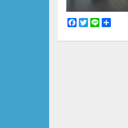
F
T
Li
共
a
wi
n
有
c
tt
e
e
er
b
o
o
k