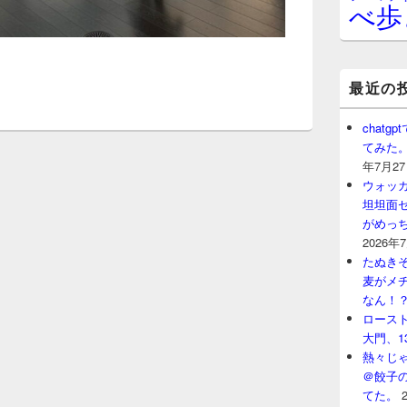
べ歩
最近の
chat
てみた
年7月2
ウォッ
坦坦面セ
がめっ
2026年
たぬきそ
麦がメ
なん！
ロースト
大門、1
熱々じゃ
＠餃子
てた。