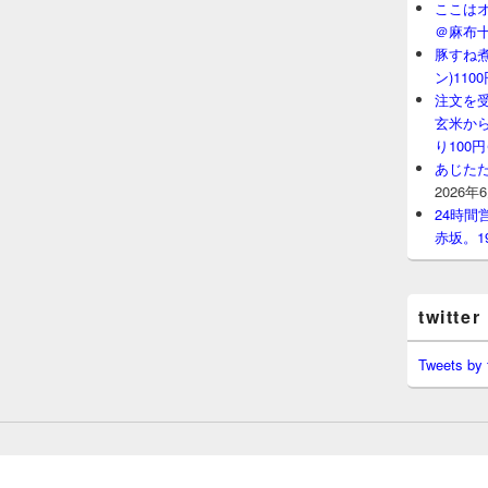
ここはオ
＠麻布
豚すね
ン)11
注文を
玄米から
り100
あじたた
2026年
24時
赤坂。1
twitter
Tweets by