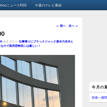
ahooニュースRSS
今週のテレビ番組
画
← 前へ
次へ →
像
00
ナ
ビ
80
カテゴリー:
仕事帰りにブラックジャック展＠六本木ヒ
ゲ
台なので高所恐怖症には厳しい！
ー
シ
ョ
ン
メ
今月の
イ
ン
サ
前後一週
イ
ド