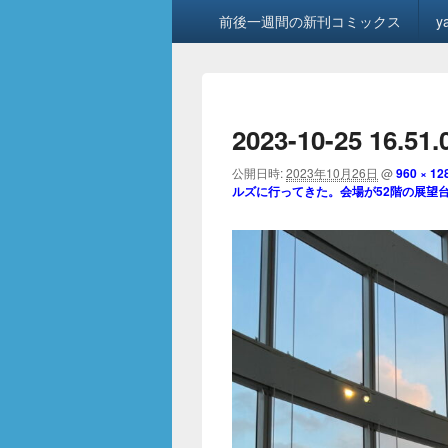
メ
前後一週間の新刊コミックス
y
イ
ン
メ
ニ
ュ
2023-10-25 16.51.
ー
公開日時:
2023年10月26日
@
960 × 12
ルズに行ってきた。会場が52階の展望