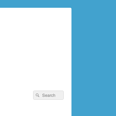
検
検
索:
索