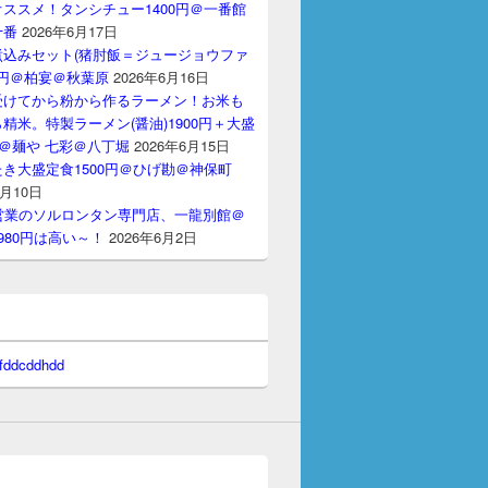
ススメ！タンシチュー1400円＠一番館
十番
2026年6月17日
煮込みセット(猪肘飯＝ジュージョウファ
00円＠柏宴＠秋葉原
2026年6月16日
受けてから粉から作るラーメン！お米も
精米。特製ラーメン(醤油)1900円＋大盛
円＠麺や 七彩＠八丁堀
2026年6月15日
き大盛定食1500円＠ひげ勘＠神保町
6月10日
間営業のソルロンタン専門店、一龍別館＠
980円は高い～！
2026年6月2日
 fddcddhdd