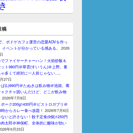
き
投稿
gptで、ボドゲカフェ運営の恋愛ADVを作っ
。 イベントが分かっている感ある。
2026
7日
カでファイヤーチャーハン！火焰炒飯＆
ット980円＠翠雲(すいうん)＠上野。量
ちゃ多くて絶対に一人前じゃない…。
7月27日
ば(L)990円＠たぬきは飲み物＠池袋。蕎
チャクチャ固いんだけど、どこが飲み物
？
2026年7月8日
ポーク200g1430円＠ビストロガブリ＠
3時からカレー食べ放題！
2026年7月6日
ないと許さない！餃子定食(9個)1250円
の肉太郎＠神保町、全体的に酸味が効い
2026年6月23日