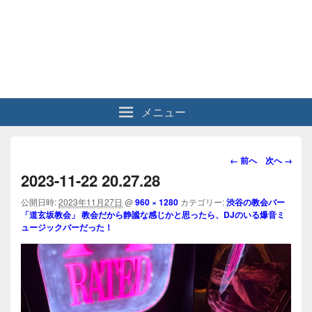
メニュー
画
← 前へ
次へ →
像
2023-11-22 20.27.28
ナ
ビ
公開日時:
2023年11月27日
@
960 × 1280
カテゴリー:
渋谷の教会バー
「道玄坂教会」 教会だから静謐な感じかと思ったら、DJのいる爆音ミ
ゲ
ュージックバーだった！
ー
シ
ョ
ン