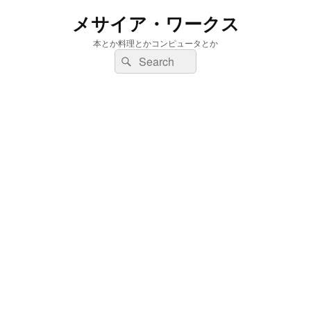
メサイア・ワークス
本とか料理とかコンピュータとか
検
検
索:
索