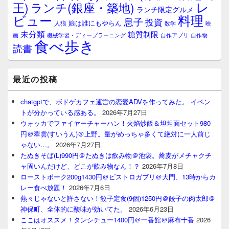
レ
王)
ランチ(銀座・築地)
ランチ限定グルメ
料理
ビュー
息子
投資
娘は誰にもやらん
人狼
数学
映
未分類
糖質制限
画
自作アプリ
自作物
機械学習・ディープラーニング
食べ歩き
読書
最近の投稿
chatgptで、ボドゲカフェ運営の恋愛ADVを作ってみた。 イベン
トが分かっている感ある。
2026年7月27日
ウォッカでファイヤーチャーハン！火焰炒飯＆坦坦面セット980
円＠翠雲(すいうん)＠上野。量がめっちゃ多くて絶対に一人前じ
ゃない…。
2026年7月27日
たぬきそば(L)990円＠たぬきは飲み物＠池袋。蕎麦がメチャクチ
ャ固いんだけど、どこが飲み物なん！？
2026年7月8日
ローストポーク200g1430円＠ビストロガブリ＠大門、13時からカ
レー食べ放題！
2026年7月6日
熱々じゃないと許さない！餃子定食(9個)1250円＠餃子の肉太郎＠
神保町、全体的に酸味が効いてた。
2026年6月23日
ここはオススメ！タンシチュー1400円＠一番館＠麻布十番
2026