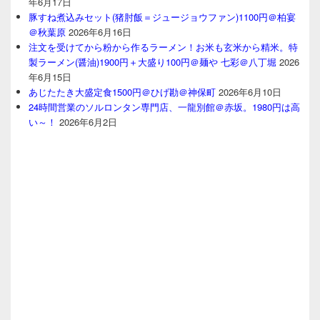
年6月17日
豚すね煮込みセット(猪肘飯＝ジュージョウファン)1100円＠柏宴
＠秋葉原
2026年6月16日
注文を受けてから粉から作るラーメン！お米も玄米から精米。特
製ラーメン(醤油)1900円＋大盛り100円＠麺や 七彩＠八丁堀
2026
年6月15日
あじたたき大盛定食1500円＠ひげ勘＠神保町
2026年6月10日
24時間営業のソルロンタン専門店、一龍別館＠赤坂。1980円は高
い～！
2026年6月2日