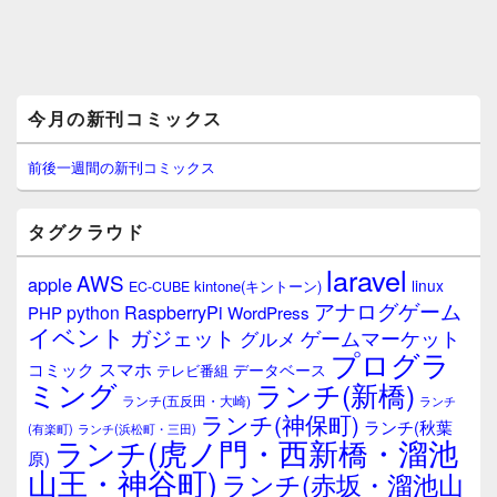
メ
今月の新刊コミックス
イ
ン
サ
前後一週間の新刊コミックス
イ
ド
バ
タグクラウド
ー
ウ
laravel
AWS
apple
ィ
linux
kintone(キントーン)
EC-CUBE
ジ
アナログゲーム
RaspberryPi
python
PHP
WordPress
ェ
イベント
ガジェット
ゲームマーケット
グルメ
ッ
プログラ
ト
スマホ
コミック
データベース
テレビ番組
エ
ミング
ランチ(新橋)
ランチ(五反田・大崎)
ランチ
リ
ランチ(神保町)
ア
ランチ(秋葉
(有楽町)
ランチ(浜松町・三田)
ランチ(虎ノ門・西新橋・溜池
原)
山王・神谷町)
ランチ(赤坂・溜池山