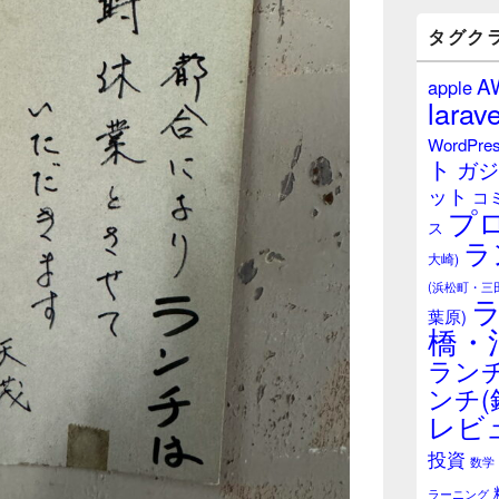
バ
ー
タグク
ウ
ィ
A
apple
ジ
larave
ェ
ッ
WordPre
ト
ト
ガジ
エ
ット
リ
コ
プ
ア
ス
ラ
大崎)
(浜松町・三
葉原)
橋・
ランチ
ンチ(
レビ
投資
数学
ラーニング