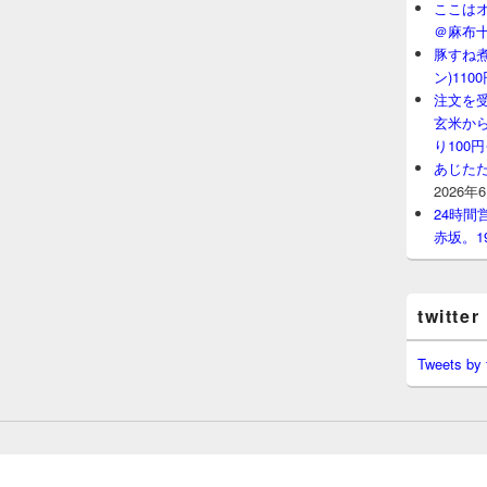
ここはオ
＠麻布
豚すね
ン)11
注文を
玄米から
り100
あじたた
2026年
24時
赤坂。1
twitter
Tweets by