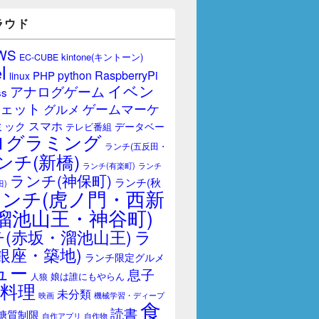
ラウド
WS
kintone(キントーン)
EC-CUBE
l
RaspberryPi
python
PHP
linux
イベン
アナログゲーム
ss
ェット
ゲームマーケ
グルメ
スマホ
ミック
データベー
テレビ番組
ログラミング
ランチ(五反田・
ンチ(新橋)
ランチ(有楽町)
ランチ
ランチ(神保町)
ランチ(秋
田)
ランチ(虎ノ門・西新
溜池山王・神谷町)
(赤坂・溜池山王)
ラ
銀座・築地)
ランチ限定グルメ
ュー
息子
娘は誰にもやらん
人狼
料理
未分類
映画
機械学習・ディープ
食
読書
糖質制限
自作アプリ
自作物