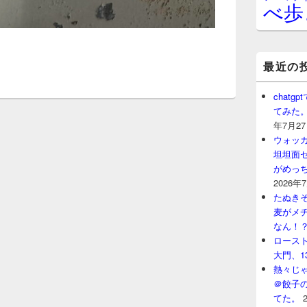
べ歩
最近の
chat
てみた
年7月2
ウォッ
坦坦面セ
がめっ
2026年
たぬきそ
麦がメ
なん！
ロースト
大門、1
熱々じゃ
＠餃子
てた。