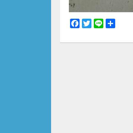
F
T
Li
共
a
wi
n
有
c
tt
e
e
er
b
o
o
k