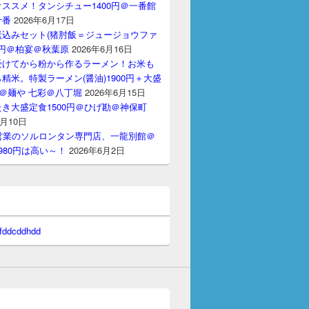
ススメ！タンシチュー1400円＠一番館
十番
2026年6月17日
煮込みセット(猪肘飯＝ジュージョウファ
00円＠柏宴＠秋葉原
2026年6月16日
受けてから粉から作るラーメン！お米も
精米。特製ラーメン(醤油)1900円＋大盛
円＠麺や 七彩＠八丁堀
2026年6月15日
き大盛定食1500円＠ひげ勘＠神保町
6月10日
間営業のソルロンタン専門店、一龍別館＠
980円は高い～！
2026年6月2日
 fddcddhdd