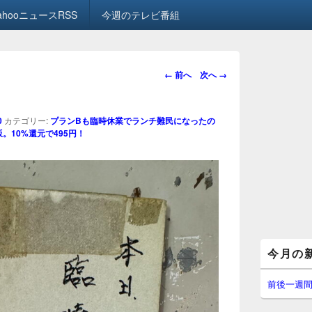
ahooニュースRSS
今週のテレビ番組
画
← 前へ
次へ →
像
ナ
ビ
0
カテゴリー:
プランBも臨時休業でランチ難民になったの
ゲ
。10%還元で495円！
ー
シ
ョ
ン
メ
今月の
イ
ン
サ
前後一週
イ
ド