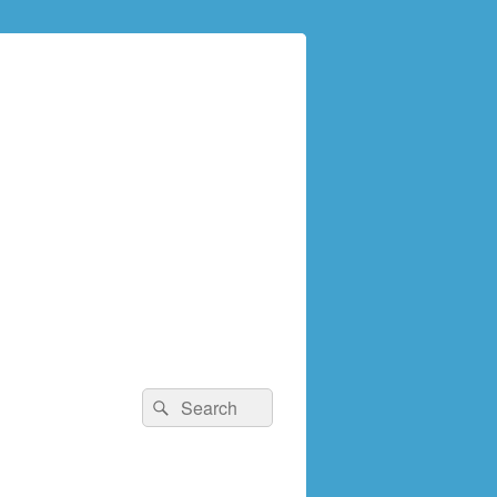
検
検
索:
索