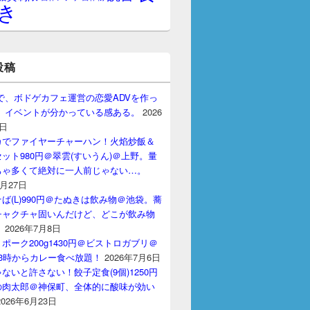
き
投稿
gptで、ボドゲカフェ運営の恋愛ADVを作っ
。 イベントが分かっている感ある。
2026
7日
カでファイヤーチャーハン！火焰炒飯＆
ット980円＠翠雲(すいうん)＠上野。量
ちゃ多くて絶対に一人前じゃない…。
7月27日
ば(L)990円＠たぬきは飲み物＠池袋。蕎
チャクチャ固いんだけど、どこが飲み物
？
2026年7月8日
ポーク200g1430円＠ビストロガブリ＠
3時からカレー食べ放題！
2026年7月6日
ないと許さない！餃子定食(9個)1250円
の肉太郎＠神保町、全体的に酸味が効い
2026年6月23日