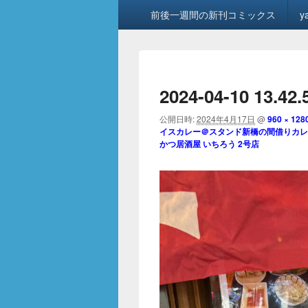
メ
前後一週間の新刊コミックス
y
イ
ン
メ
ニ
ュ
2024-04-10 13.42.
ー
公開日時:
2024年4月17日
@
960 × 128
イスカレー＠スタンド新橋の間借りカレー
かつ居酒屋 いちろう 2号店