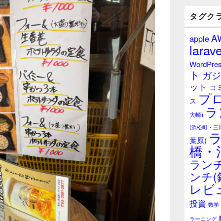
バ
ー
タグク
ウ
ィ
A
apple
ジ
larave
ェ
ッ
WordPre
ト
ト
ガジ
エ
ット
リ
コ
プ
ア
ス
ラ
大崎)
(浜松町・三
葉原)
橋・
ランチ
ンチ(
レビ
投資
数学
ラーニング