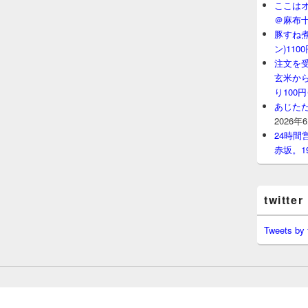
ここはオ
＠麻布
豚すね
ン)11
注文を
玄米から
り100
あじたた
2026年
24時
赤坂。1
twitter
Tweets by