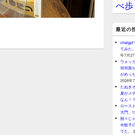
べ歩
最近の
chat
てみた
年7月2
ウォッ
坦坦面セ
がめっ
2026年
たぬきそ
麦がメ
なん！
ロースト
大門、1
熱々じゃ
＠餃子
てた。