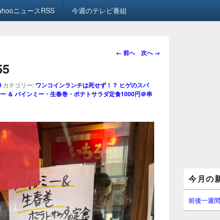
ahooニュースRSS
今週のテレビ番組
画
← 前へ
次へ →
像
55
ナ
ビ
0
カテゴリー:
ワンコインランチは死せず！？ ヒゲのスパ
ゲ
 ＆ バインミー・生春巻・ポテトサラダ定食1000円＠串
ー
シ
ョ
ン
メ
今月の
イ
ン
サ
前後一週
イ
ド