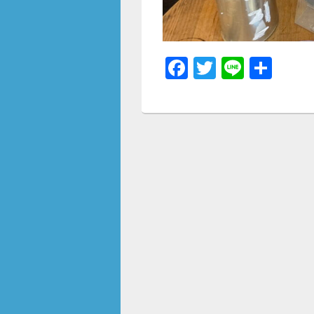
F
T
Li
共
a
wi
n
有
c
tt
e
e
er
b
o
o
k