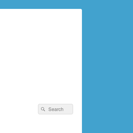
検
検
索:
索