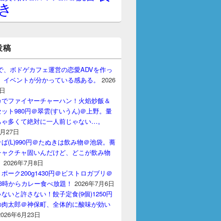
き
投稿
gptで、ボドゲカフェ運営の恋愛ADVを作っ
。 イベントが分かっている感ある。
2026
7日
カでファイヤーチャーハン！火焰炒飯＆
ット980円＠翠雲(すいうん)＠上野。量
ちゃ多くて絶対に一人前じゃない…。
7月27日
ば(L)990円＠たぬきは飲み物＠池袋。蕎
チャクチャ固いんだけど、どこが飲み物
？
2026年7月8日
ポーク200g1430円＠ビストロガブリ＠
3時からカレー食べ放題！
2026年7月6日
ないと許さない！餃子定食(9個)1250円
の肉太郎＠神保町、全体的に酸味が効い
2026年6月23日