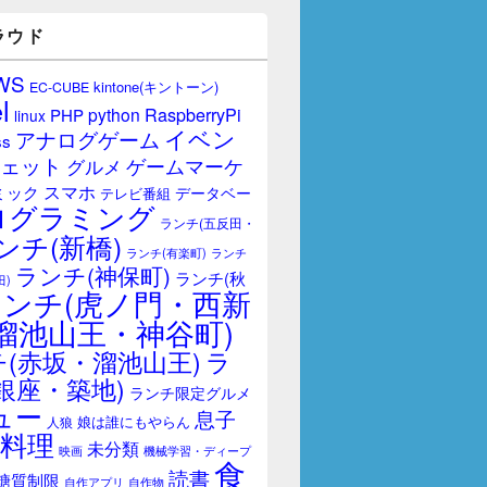
ラウド
WS
kintone(キントーン)
EC-CUBE
l
RaspberryPi
python
PHP
linux
イベン
アナログゲーム
ss
ェット
ゲームマーケ
グルメ
スマホ
ミック
データベー
テレビ番組
ログラミング
ランチ(五反田・
ンチ(新橋)
ランチ(有楽町)
ランチ
ランチ(神保町)
ランチ(秋
田)
ランチ(虎ノ門・西新
溜池山王・神谷町)
(赤坂・溜池山王)
ラ
銀座・築地)
ランチ限定グルメ
ュー
息子
娘は誰にもやらん
人狼
料理
未分類
映画
機械学習・ディープ
食
読書
糖質制限
自作アプリ
自作物