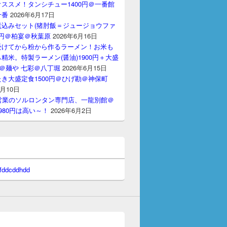
ススメ！タンシチュー1400円＠一番館
十番
2026年6月17日
煮込みセット(猪肘飯＝ジュージョウファ
00円＠柏宴＠秋葉原
2026年6月16日
受けてから粉から作るラーメン！お米も
精米。特製ラーメン(醤油)1900円＋大盛
円＠麺や 七彩＠八丁堀
2026年6月15日
き大盛定食1500円＠ひげ勘＠神保町
6月10日
間営業のソルロンタン専門店、一龍別館＠
980円は高い～！
2026年6月2日
 fddcddhdd