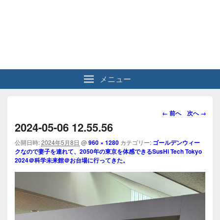
メニュー
画
← 前へ
次へ →
像
2024-05-06 12.55.56
ナ
ビ
公開日時:
2024年5月8日
@
960 × 1280
カテゴリー:
ゴールデンウィー
クなので妻子を連れて、2050年の東京を体感できるSusHi Tech Tokyo
ゲ
2024＠科学未来館＠お台場に行ってきた。
ー
シ
ョ
ン