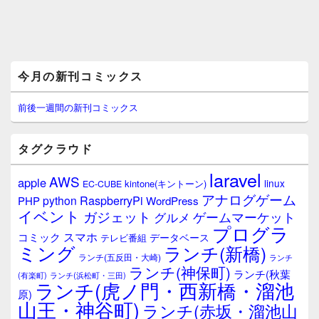
メ
今月の新刊コミックス
イ
ン
サ
前後一週間の新刊コミックス
イ
ド
バ
タグクラウド
ー
ウ
laravel
AWS
apple
ィ
linux
kintone(キントーン)
EC-CUBE
ジ
アナログゲーム
RaspberryPi
python
PHP
WordPress
ェ
イベント
ガジェット
ゲームマーケット
グルメ
ッ
プログラ
ト
スマホ
コミック
データベース
テレビ番組
エ
ミング
ランチ(新橋)
ランチ(五反田・大崎)
ランチ
リ
ランチ(神保町)
ア
ランチ(秋葉
(有楽町)
ランチ(浜松町・三田)
ランチ(虎ノ門・西新橋・溜池
原)
山王・神谷町)
ランチ(赤坂・溜池山