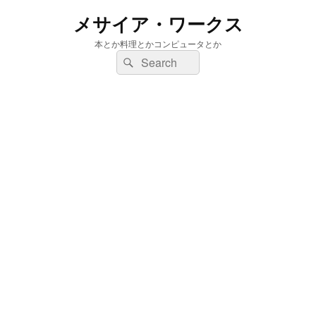
メサイア・ワークス
本とか料理とかコンピュータとか
検
検
索:
索