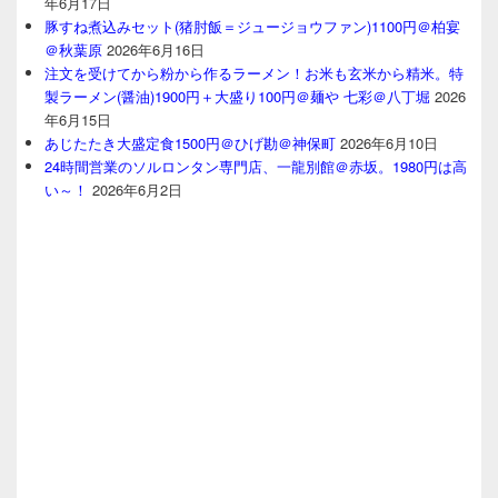
年6月17日
豚すね煮込みセット(猪肘飯＝ジュージョウファン)1100円＠柏宴
＠秋葉原
2026年6月16日
注文を受けてから粉から作るラーメン！お米も玄米から精米。特
製ラーメン(醤油)1900円＋大盛り100円＠麺や 七彩＠八丁堀
2026
年6月15日
あじたたき大盛定食1500円＠ひげ勘＠神保町
2026年6月10日
24時間営業のソルロンタン専門店、一龍別館＠赤坂。1980円は高
い～！
2026年6月2日