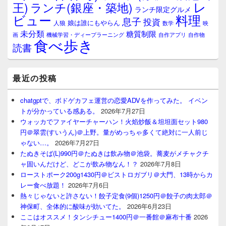
レ
王)
ランチ(銀座・築地)
ランチ限定グルメ
料理
ビュー
息子
投資
娘は誰にもやらん
人狼
数学
映
未分類
糖質制限
画
自作アプリ
自作物
機械学習・ディープラーニング
食べ歩き
読書
最近の投稿
chatgptで、ボドゲカフェ運営の恋愛ADVを作ってみた。 イベン
トが分かっている感ある。
2026年7月27日
ウォッカでファイヤーチャーハン！火焰炒飯＆坦坦面セット980
円＠翠雲(すいうん)＠上野。量がめっちゃ多くて絶対に一人前じ
ゃない…。
2026年7月27日
たぬきそば(L)990円＠たぬきは飲み物＠池袋。蕎麦がメチャクチ
ャ固いんだけど、どこが飲み物なん！？
2026年7月8日
ローストポーク200g1430円＠ビストロガブリ＠大門、13時からカ
レー食べ放題！
2026年7月6日
熱々じゃないと許さない！餃子定食(9個)1250円＠餃子の肉太郎＠
神保町、全体的に酸味が効いてた。
2026年6月23日
ここはオススメ！タンシチュー1400円＠一番館＠麻布十番
2026