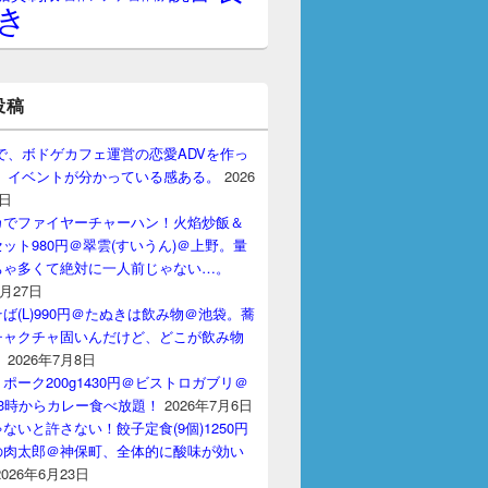
き
投稿
gptで、ボドゲカフェ運営の恋愛ADVを作っ
。 イベントが分かっている感ある。
2026
7日
カでファイヤーチャーハン！火焰炒飯＆
ット980円＠翠雲(すいうん)＠上野。量
ちゃ多くて絶対に一人前じゃない…。
7月27日
ば(L)990円＠たぬきは飲み物＠池袋。蕎
チャクチャ固いんだけど、どこが飲み物
？
2026年7月8日
ポーク200g1430円＠ビストロガブリ＠
3時からカレー食べ放題！
2026年7月6日
ないと許さない！餃子定食(9個)1250円
の肉太郎＠神保町、全体的に酸味が効い
2026年6月23日