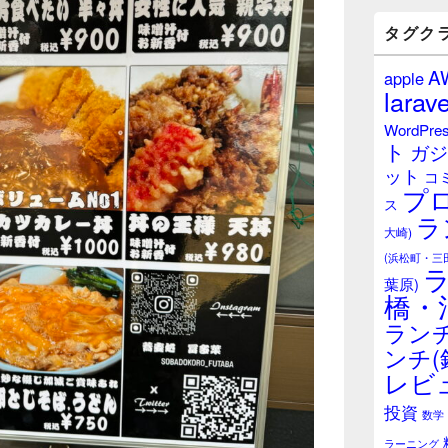
バ
ー
タグク
ウ
ィ
A
apple
ジ
larave
ェ
ッ
WordPre
ト
ト
ガジ
エ
ット
リ
コ
プ
ア
ス
ラ
大崎)
(浜松町・三
葉原)
橋・
ランチ
ンチ(
レビ
投資
数学
ラーニング