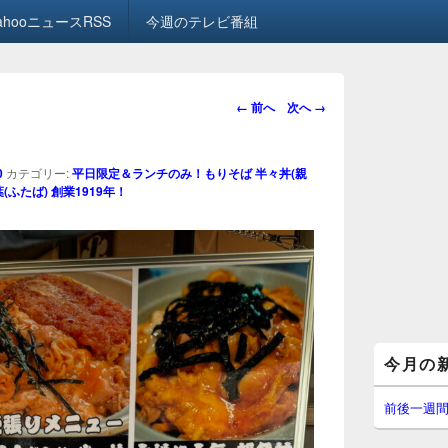
ahooニュースRSS
今週のテレビ番組
画
← 前へ
次へ →
像
ナ
ビ
0
カテゴリー:
平日限定＆ランチのみ！もりそば 半々丼(親
ゲ
ふたば) 創業1919年！
ー
シ
ョ
ン
メ
今月の
イ
ン
サ
前後一週
イ
ド