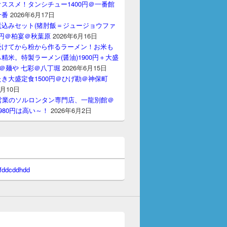
ススメ！タンシチュー1400円＠一番館
十番
2026年6月17日
煮込みセット(猪肘飯＝ジュージョウファ
00円＠柏宴＠秋葉原
2026年6月16日
受けてから粉から作るラーメン！お米も
精米。特製ラーメン(醤油)1900円＋大盛
円＠麺や 七彩＠八丁堀
2026年6月15日
き大盛定食1500円＠ひげ勘＠神保町
6月10日
間営業のソルロンタン専門店、一龍別館＠
980円は高い～！
2026年6月2日
 fddcddhdd