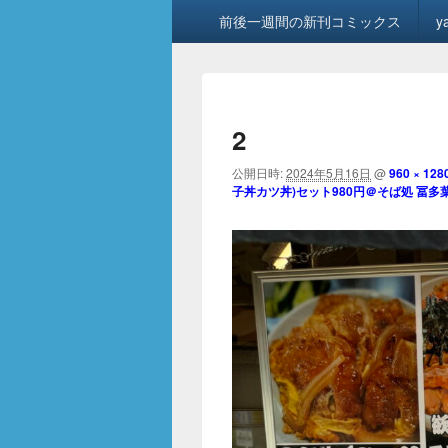
メ
前後一週間の新刊コミックス
y
イ
ン
メ
ニ
ュ
2
ー
公開日時:
2024年5月16日
@
960 × 128
子丼カツ丼)セット980円＠そば処 冨多葉(