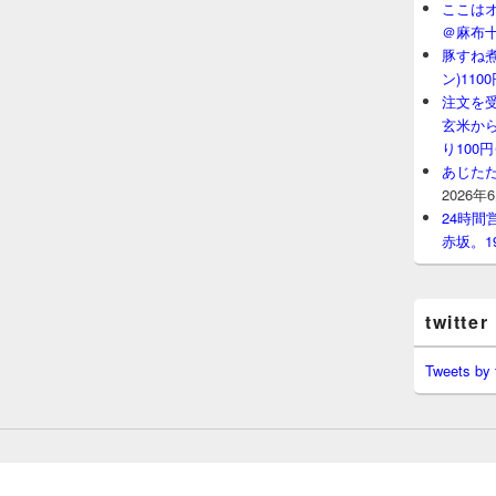
ここはオ
＠麻布
豚すね
ン)11
注文を
玄米から
り100
あじたた
2026年
24時
赤坂。1
twitter
Tweets by