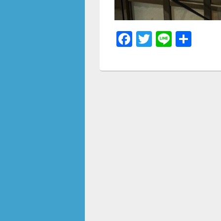
F
T
Li
共
a
wi
n
有
c
tt
e
e
er
b
o
o
k