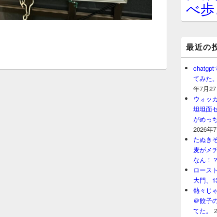
べ歩
最近の
chat
てみた
年7月2
ウォッ
坦坦面セ
がめっ
2026年
たぬきそ
麦がメ
なん！
ロースト
大門、1
熱々じゃ
＠餃子
てた。