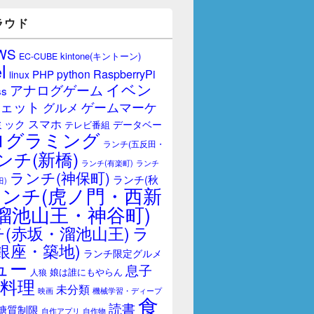
ラウド
WS
kintone(キントーン)
EC-CUBE
l
RaspberryPi
python
PHP
linux
イベン
アナログゲーム
ss
ェット
ゲームマーケ
グルメ
スマホ
ミック
データベー
テレビ番組
ログラミング
ランチ(五反田・
ンチ(新橋)
ランチ(有楽町)
ランチ
ランチ(神保町)
ランチ(秋
田)
ランチ(虎ノ門・西新
溜池山王・神谷町)
(赤坂・溜池山王)
ラ
銀座・築地)
ランチ限定グルメ
ュー
息子
娘は誰にもやらん
人狼
料理
未分類
映画
機械学習・ディープ
食
読書
糖質制限
自作アプリ
自作物