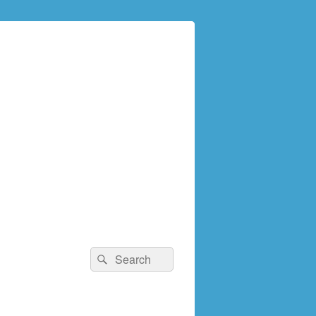
検
検
索:
索