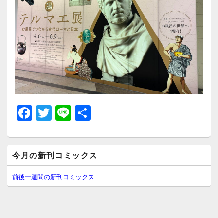
F
T
Li
共
a
wi
n
有
c
tt
e
メ
e
er
今月の新刊コミックス
イ
ン
b
サ
前後一週間の新刊コミックス
イ
o
ド
o
バ
ー