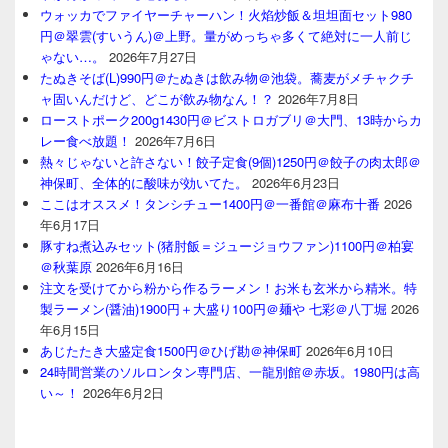
ウォッカでファイヤーチャーハン！火焰炒飯＆坦坦面セット980
円＠翠雲(すいうん)＠上野。量がめっちゃ多くて絶対に一人前じ
ゃない…。
2026年7月27日
たぬきそば(L)990円＠たぬきは飲み物＠池袋。蕎麦がメチャクチ
ャ固いんだけど、どこが飲み物なん！？
2026年7月8日
ローストポーク200g1430円＠ビストロガブリ＠大門、13時からカ
レー食べ放題！
2026年7月6日
熱々じゃないと許さない！餃子定食(9個)1250円＠餃子の肉太郎＠
神保町、全体的に酸味が効いてた。
2026年6月23日
ここはオススメ！タンシチュー1400円＠一番館＠麻布十番
2026
年6月17日
豚すね煮込みセット(猪肘飯＝ジュージョウファン)1100円＠柏宴
＠秋葉原
2026年6月16日
注文を受けてから粉から作るラーメン！お米も玄米から精米。特
製ラーメン(醤油)1900円＋大盛り100円＠麺や 七彩＠八丁堀
2026
年6月15日
あじたたき大盛定食1500円＠ひげ勘＠神保町
2026年6月10日
24時間営業のソルロンタン専門店、一龍別館＠赤坂。1980円は高
い～！
2026年6月2日