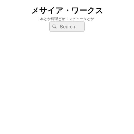
メサイア・ワークス
本とか料理とかコンピュータとか
検
検
索:
索