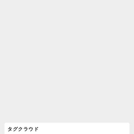
k
ウ
ィ
ジ
ェ
ッ
ト
エ
リ
ア
タグクラウド