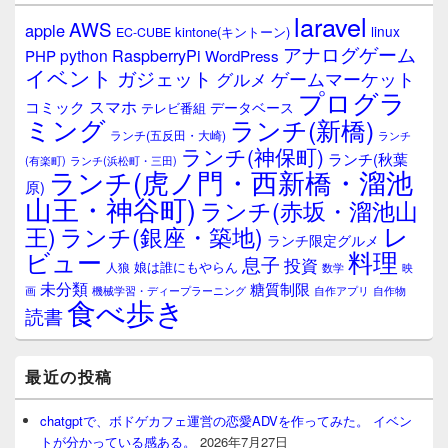
laravel
AWS
apple
linux
kintone(キントーン)
EC-CUBE
アナログゲーム
RaspberryPi
python
PHP
WordPress
イベント
ガジェット
ゲームマーケット
グルメ
プログラ
スマホ
コミック
データベース
テレビ番組
ミング
ランチ(新橋)
ランチ(五反田・大崎)
ランチ
ランチ(神保町)
ランチ(秋葉
(有楽町)
ランチ(浜松町・三田)
ランチ(虎ノ門・西新橋・溜池
原)
山王・神谷町)
ランチ(赤坂・溜池山
レ
王)
ランチ(銀座・築地)
ランチ限定グルメ
料理
ビュー
息子
投資
娘は誰にもやらん
人狼
数学
映
未分類
糖質制限
画
自作アプリ
自作物
機械学習・ディープラーニング
食べ歩き
読書
最近の投稿
chatgptで、ボドゲカフェ運営の恋愛ADVを作ってみた。 イベン
トが分かっている感ある。
2026年7月27日