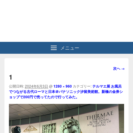
メニュー
画
次へ →
像
1
ナ
ビ
公開日時:
2024年6月3日
@
1280 × 960
カテゴリー:
テルマエ展 お風呂
でつながる古代ローマと日本＠パナソニック汐留美術館。新橋の金券シ
ゲ
ョップで200円で売ってたので行ってみた。
ー
シ
ョ
ン