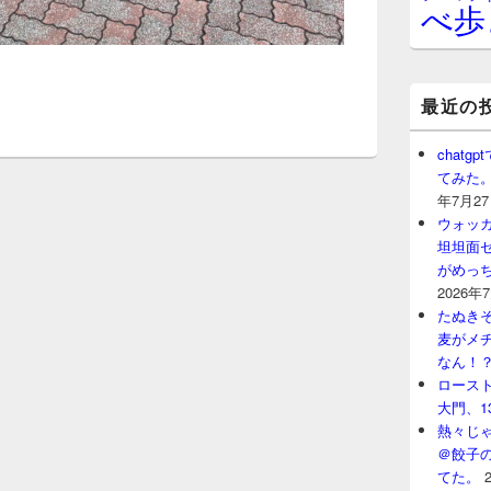
べ歩
最近の
chat
てみた
年7月2
ウォッ
坦坦面セ
がめっ
2026年
たぬきそ
麦がメ
なん！
ロースト
大門、1
熱々じゃ
＠餃子
てた。