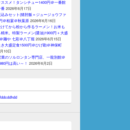
ススメ！タンシチュー1400円＠一番館
十番
2026年6月17日
煮込みセット(猪肘飯＝ジュージョウファ
00円＠柏宴＠秋葉原
2026年6月16日
受けてから粉から作るラーメン！お米も
精米。特製ラーメン(醤油)1900円＋大盛
円＠麺や 七彩＠八丁堀
2026年6月15日
き大盛定食1500円＠ひげ勘＠神保町
6月10日
間営業のソルロンタン専門店、一龍別館＠
980円は高い～！
2026年6月2日
 fddcddhdd