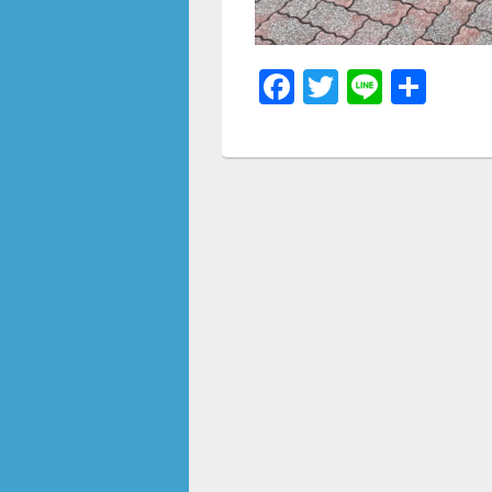
F
T
Li
共
a
wi
n
有
c
tt
e
e
er
b
o
o
k