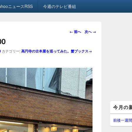
ahooニュースRSS
今週のテレビ番組
画
← 前へ
次へ →
像
00
ナ
ビ
0
カテゴリー:
高円寺の古本屋を巡ってみた。蟹ブックス→
ゲ
ー
シ
ョ
ン
メ
今月の
イ
ン
サ
前後一週
イ
ド