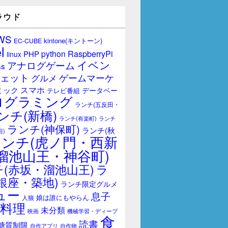
ラウド
WS
kintone(キントーン)
EC-CUBE
l
RaspberryPi
python
PHP
linux
イベン
アナログゲーム
ss
ェット
ゲームマーケ
グルメ
スマホ
ミック
データベー
テレビ番組
ログラミング
ランチ(五反田・
ンチ(新橋)
ランチ(有楽町)
ランチ
ランチ(神保町)
ランチ(秋
田)
ランチ(虎ノ門・西新
溜池山王・神谷町)
(赤坂・溜池山王)
ラ
銀座・築地)
ランチ限定グルメ
ュー
息子
娘は誰にもやらん
人狼
料理
未分類
映画
機械学習・ディープ
食
読書
糖質制限
自作アプリ
自作物