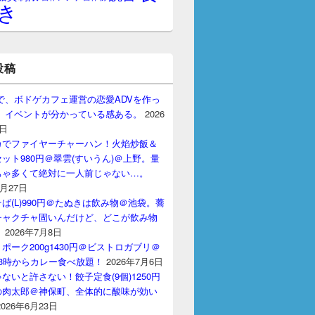
き
投稿
gptで、ボドゲカフェ運営の恋愛ADVを作っ
。 イベントが分かっている感ある。
2026
7日
カでファイヤーチャーハン！火焰炒飯＆
ット980円＠翠雲(すいうん)＠上野。量
ちゃ多くて絶対に一人前じゃない…。
7月27日
ば(L)990円＠たぬきは飲み物＠池袋。蕎
チャクチャ固いんだけど、どこが飲み物
？
2026年7月8日
ポーク200g1430円＠ビストロガブリ＠
3時からカレー食べ放題！
2026年7月6日
ないと許さない！餃子定食(9個)1250円
の肉太郎＠神保町、全体的に酸味が効い
2026年6月23日