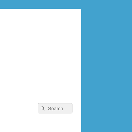
検
検
索:
索