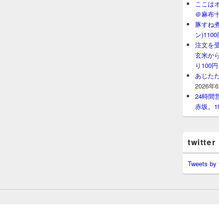
ここはオ
＠麻布
豚すね
ン)11
注文を
玄米から
り100
あじたた
2026年
24時
赤坂。1
twitter
Tweets by