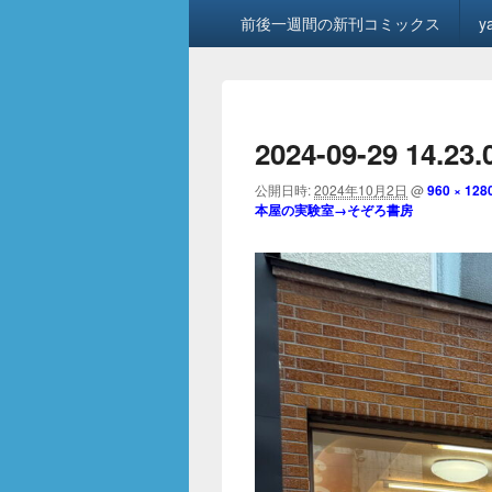
メ
前後一週間の新刊コミックス
y
イ
ン
メ
ニ
ュ
2024-09-29 14.23.
ー
公開日時:
2024年10月2日
@
960 × 128
本屋の実験室→そぞろ書房