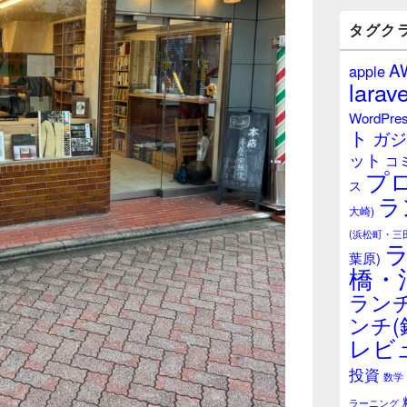
バ
ー
タグク
ウ
ィ
A
apple
ジ
larave
ェ
ッ
WordPre
ト
ト
ガジ
エ
ット
リ
コ
プ
ア
ス
ラ
大崎)
(浜松町・三
葉原)
橋・
ランチ
ンチ(
レビ
投資
数学
ラーニング