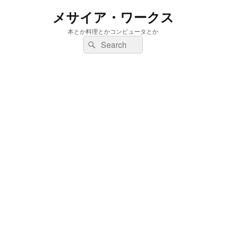
メサイア・ワークス
本とか料理とかコンピュータとか
検
検
索:
索