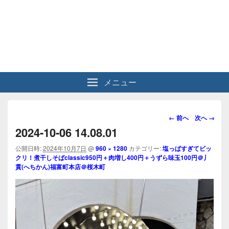
メニュー
画
← 前へ
次へ →
像
2024-10-06 14.08.01
ナ
ビ
公開日時:
2024年10月7日
@
960 × 1280
カテゴリー:
塩っぱすぎてビッ
クリ！煮干しそばclassic950円＋肉増し400円＋うずら味玉100円＠丿
ゲ
貫(へちかん)福富町本店＠桜木町
ー
シ
ョ
ン