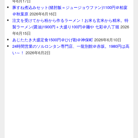
年6月17日
豚すね煮込みセット(猪肘飯＝ジュージョウファン)1100円＠柏宴
＠秋葉原
2026年6月16日
注文を受けてから粉から作るラーメン！お米も玄米から精米。特
製ラーメン(醤油)1900円＋大盛り100円＠麺や 七彩＠八丁堀
2026
年6月15日
あじたたき大盛定食1500円＠ひげ勘＠神保町
2026年6月10日
24時間営業のソルロンタン専門店、一龍別館＠赤坂。1980円は高
い～！
2026年6月2日