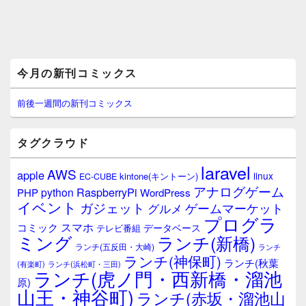
メ
今月の新刊コミックス
イ
ン
サ
前後一週間の新刊コミックス
イ
ド
バ
タグクラウド
ー
ウ
laravel
AWS
apple
ィ
linux
kintone(キントーン)
EC-CUBE
ジ
アナログゲーム
RaspberryPi
python
PHP
WordPress
ェ
イベント
ガジェット
ゲームマーケット
グルメ
ッ
プログラ
ト
スマホ
コミック
データベース
テレビ番組
エ
ミング
ランチ(新橋)
ランチ(五反田・大崎)
ランチ
リ
ランチ(神保町)
ア
ランチ(秋葉
(有楽町)
ランチ(浜松町・三田)
ランチ(虎ノ門・西新橋・溜池
原)
山王・神谷町)
ランチ(赤坂・溜池山