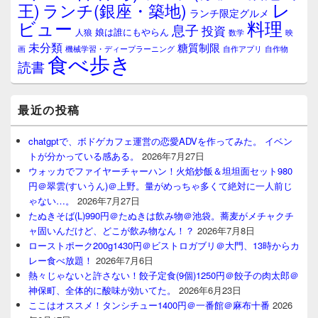
レ
王)
ランチ(銀座・築地)
ランチ限定グルメ
料理
ビュー
息子
投資
娘は誰にもやらん
人狼
数学
映
未分類
糖質制限
画
自作アプリ
自作物
機械学習・ディープラーニング
食べ歩き
読書
最近の投稿
chatgptで、ボドゲカフェ運営の恋愛ADVを作ってみた。 イベン
トが分かっている感ある。
2026年7月27日
ウォッカでファイヤーチャーハン！火焰炒飯＆坦坦面セット980
円＠翠雲(すいうん)＠上野。量がめっちゃ多くて絶対に一人前じ
ゃない…。
2026年7月27日
たぬきそば(L)990円＠たぬきは飲み物＠池袋。蕎麦がメチャクチ
ャ固いんだけど、どこが飲み物なん！？
2026年7月8日
ローストポーク200g1430円＠ビストロガブリ＠大門、13時からカ
レー食べ放題！
2026年7月6日
熱々じゃないと許さない！餃子定食(9個)1250円＠餃子の肉太郎＠
神保町、全体的に酸味が効いてた。
2026年6月23日
ここはオススメ！タンシチュー1400円＠一番館＠麻布十番
2026