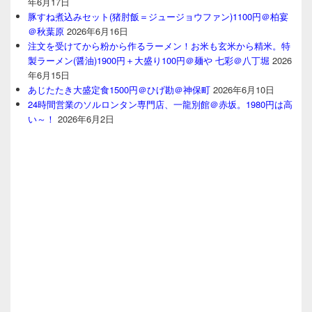
年6月17日
豚すね煮込みセット(猪肘飯＝ジュージョウファン)1100円＠柏宴
＠秋葉原
2026年6月16日
注文を受けてから粉から作るラーメン！お米も玄米から精米。特
製ラーメン(醤油)1900円＋大盛り100円＠麺や 七彩＠八丁堀
2026
年6月15日
あじたたき大盛定食1500円＠ひげ勘＠神保町
2026年6月10日
24時間営業のソルロンタン専門店、一龍別館＠赤坂。1980円は高
い～！
2026年6月2日