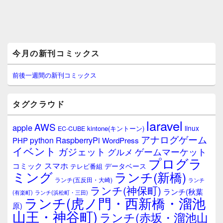
メ
今月の新刊コミックス
イ
ン
サ
前後一週間の新刊コミックス
イ
ド
バ
タグクラウド
ー
ウ
laravel
AWS
apple
ィ
linux
kintone(キントーン)
EC-CUBE
ジ
アナログゲーム
RaspberryPi
python
PHP
WordPress
ェ
イベント
ガジェット
ゲームマーケット
グルメ
ッ
プログラ
ト
スマホ
コミック
データベース
テレビ番組
エ
ミング
ランチ(新橋)
ランチ(五反田・大崎)
ランチ
リ
ランチ(神保町)
ア
ランチ(秋葉
(有楽町)
ランチ(浜松町・三田)
ランチ(虎ノ門・西新橋・溜池
原)
山王・神谷町)
ランチ(赤坂・溜池山