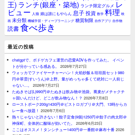
レ
王)
ランチ(銀座・築地)
ランチ限定グルメ
料理
ビュー
息子
投資
娘は誰にもやらん
人狼
数学
映
未分類
糖質制限
画
自作アプリ
自作物
機械学習・ディープラーニング
食べ歩き
読書
最近の投稿
chatgptで、ボドゲカフェ運営の恋愛ADVを作ってみた。 イベン
トが分かっている感ある。
2026年7月27日
ウォッカでファイヤーチャーハン！火焰炒飯＆坦坦面セット980
円＠翠雲(すいうん)＠上野。量がめっちゃ多くて絶対に一人前じ
ゃない…。
2026年7月27日
たぬきそば(L)990円＠たぬきは飲み物＠池袋。蕎麦がメチャクチ
ャ固いんだけど、どこが飲み物なん！？
2026年7月8日
ローストポーク200g1430円＠ビストロガブリ＠大門、13時からカ
レー食べ放題！
2026年7月6日
熱々じゃないと許さない！餃子定食(9個)1250円＠餃子の肉太郎＠
神保町、全体的に酸味が効いてた。
2026年6月23日
ここはオススメ！タンシチュー1400円＠一番館＠麻布十番
2026