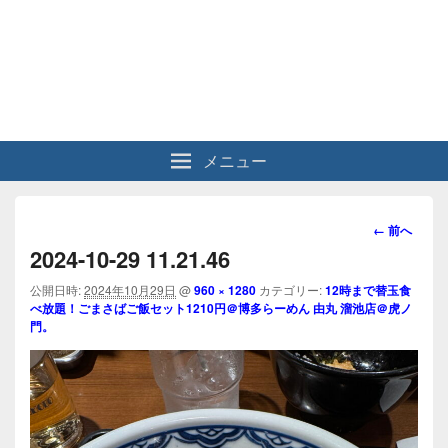
メニュー
画
← 前へ
像
2024-10-29 11.21.46
ナ
ビ
公開日時:
2024年10月29日
@
960 × 1280
カテゴリー:
12時まで替玉食
べ放題！ごまさばご飯セット1210円＠博多らーめん 由丸 溜池店＠虎ノ
ゲ
門。
ー
シ
ョ
ン