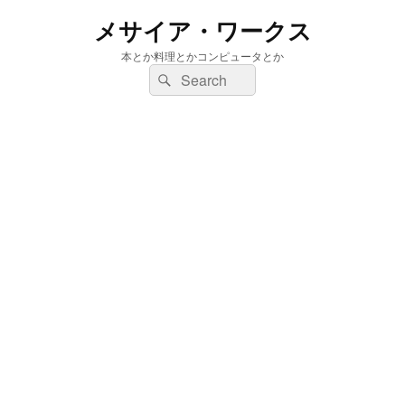
メサイア・ワークス
本とか料理とかコンピュータとか
検
検
索:
索