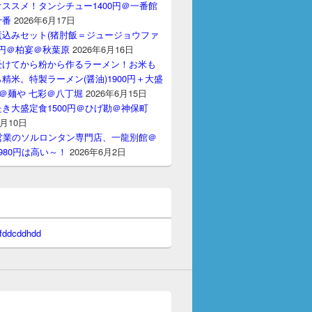
ススメ！タンシチュー1400円＠一番館
十番
2026年6月17日
煮込みセット(猪肘飯＝ジュージョウファ
00円＠柏宴＠秋葉原
2026年6月16日
受けてから粉から作るラーメン！お米も
精米。特製ラーメン(醤油)1900円＋大盛
円＠麺や 七彩＠八丁堀
2026年6月15日
き大盛定食1500円＠ひげ勘＠神保町
6月10日
間営業のソルロンタン専門店、一龍別館＠
980円は高い～！
2026年6月2日
 fddcddhdd