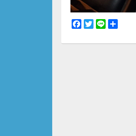
F
T
Li
共
a
wi
n
有
c
tt
e
e
er
b
o
o
k