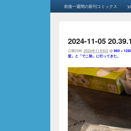
メ
前後一週間の新刊コミックス
y
イ
ン
メ
ニ
ュ
2024-11-05 20.39.
ー
公開日時:
2024年11月6日
@
960 × 128
堂」と「でこ助」に行ってきた。