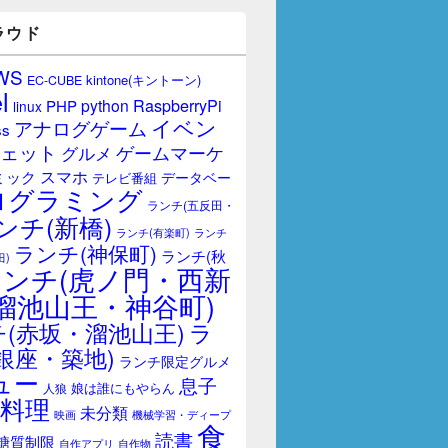
ラウド
WS
kintone(キントーン)
EC-CUBE
l
RaspberryPi
python
PHP
linux
イベン
アナログゲーム
ss
ェット
ゲームマーケ
グルメ
スマホ
ミック
データベー
テレビ番組
ログラミング
ランチ(五反田・
ンチ(新橋)
ランチ(有楽町)
ランチ
ランチ(神保町)
ランチ(秋
田)
ランチ(虎ノ門・西新
溜池山王・神谷町)
(赤坂・溜池山王)
ラ
銀座・築地)
ランチ限定グルメ
ュー
息子
娘は誰にもやらん
人狼
料理
未分類
映画
機械学習・ディープ
食
読書
糖質制限
自作アプリ
自作物