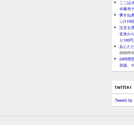
ここはオ
＠麻布
豚すね
ン)11
注文を
玄米から
り100
あじたた
2026年
24時
赤坂。1
twitter
Tweets by