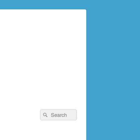
検
検
索:
索