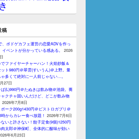
き
投稿
gptで、ボドゲカフェ運営の恋愛ADVを作っ
。 イベントが分かっている感ある。
2026
7日
カでファイヤーチャーハン！火焰炒飯＆
ット980円＠翠雲(すいうん)＠上野。量
ちゃ多くて絶対に一人前じゃない…。
7月27日
ば(L)990円＠たぬきは飲み物＠池袋。蕎
チャクチャ固いんだけど、どこが飲み物
？
2026年7月8日
ポーク200g1430円＠ビストロガブリ＠
3時からカレー食べ放題！
2026年7月6日
ないと許さない！餃子定食(9個)1250円
の肉太郎＠神保町、全体的に酸味が効い
2026年6月23日