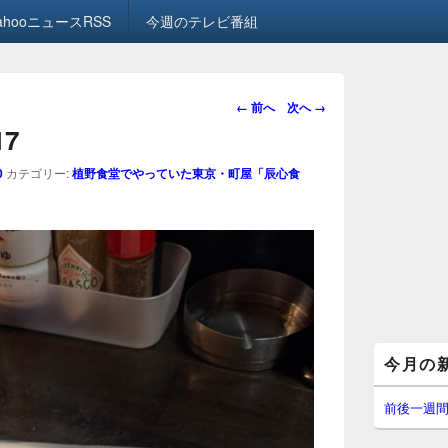
ahooニュースRSS
今週のテレビ番組
画
← 前へ
次へ →
像
17
ナ
ビ
0
カテゴリー:
植野食堂でやっていた東京・町屋「辰心食
ゲ
ー
シ
ョ
ン
メ
今月の
イ
ン
サ
前後一週
イ
ド