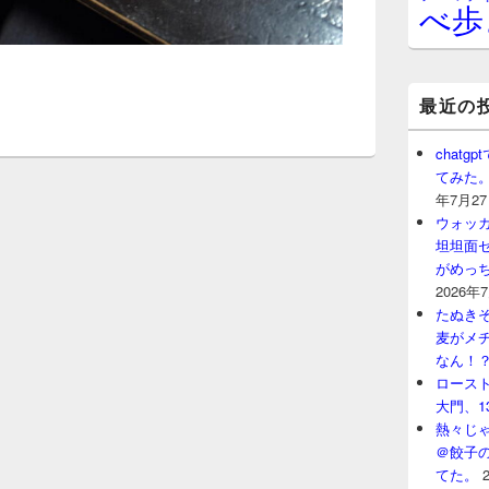
べ歩
最近の
chat
てみた
年7月2
ウォッ
坦坦面セ
がめっ
2026年
たぬきそ
麦がメ
なん！
ロースト
大門、1
熱々じゃ
＠餃子
てた。