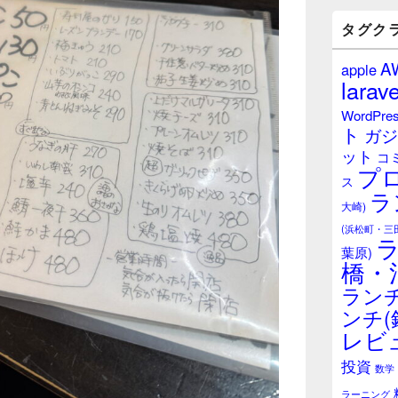
バ
ー
タグク
ウ
ィ
A
apple
ジ
larave
ェ
ッ
WordPre
ト
ト
ガジ
エ
ット
リ
コ
プ
ア
ス
ラ
大崎)
(浜松町・三
葉原)
橋・
ランチ
ンチ(
レビ
投資
数学
ラーニング