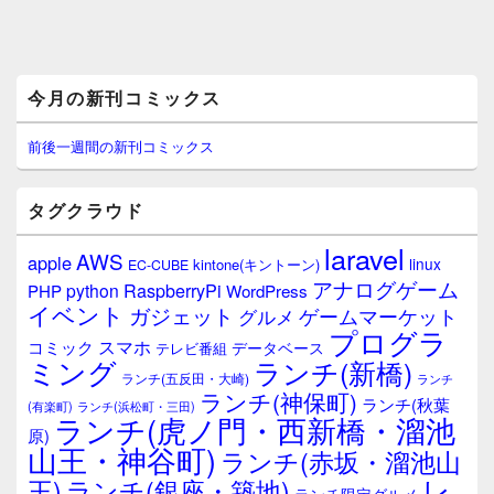
メ
今月の新刊コミックス
イ
ン
サ
前後一週間の新刊コミックス
イ
ド
バ
タグクラウド
ー
ウ
laravel
AWS
apple
ィ
linux
kintone(キントーン)
EC-CUBE
ジ
アナログゲーム
RaspberryPi
python
PHP
WordPress
ェ
イベント
ガジェット
ゲームマーケット
グルメ
ッ
プログラ
ト
スマホ
コミック
データベース
テレビ番組
エ
ミング
ランチ(新橋)
ランチ(五反田・大崎)
ランチ
リ
ランチ(神保町)
ア
ランチ(秋葉
(有楽町)
ランチ(浜松町・三田)
ランチ(虎ノ門・西新橋・溜池
原)
山王・神谷町)
ランチ(赤坂・溜池山
レ
王)
ランチ(銀座・築地)