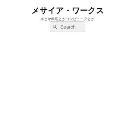
メサイア・ワークス
本とか料理とかコンピュータとか
検
検
索:
索