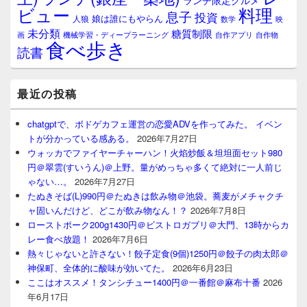
ランチ限定グルメ
料理
ビュー
息子
投資
娘は誰にもやらん
人狼
数学
映
未分類
糖質制限
画
自作アプリ
自作物
機械学習・ディープラーニング
食べ歩き
読書
最近の投稿
chatgptで、ボドゲカフェ運営の恋愛ADVを作ってみた。 イベン
トが分かっている感ある。
2026年7月27日
ウォッカでファイヤーチャーハン！火焰炒飯＆坦坦面セット980
円＠翠雲(すいうん)＠上野。量がめっちゃ多くて絶対に一人前じ
ゃない…。
2026年7月27日
たぬきそば(L)990円＠たぬきは飲み物＠池袋。蕎麦がメチャクチ
ャ固いんだけど、どこが飲み物なん！？
2026年7月8日
ローストポーク200g1430円＠ビストロガブリ＠大門、13時からカ
レー食べ放題！
2026年7月6日
熱々じゃないと許さない！餃子定食(9個)1250円＠餃子の肉太郎＠
神保町、全体的に酸味が効いてた。
2026年6月23日
ここはオススメ！タンシチュー1400円＠一番館＠麻布十番
2026
年6月17日