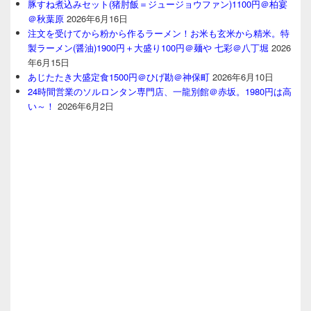
豚すね煮込みセット(猪肘飯＝ジュージョウファン)1100円＠柏宴
＠秋葉原
2026年6月16日
注文を受けてから粉から作るラーメン！お米も玄米から精米。特
製ラーメン(醤油)1900円＋大盛り100円＠麺や 七彩＠八丁堀
2026
年6月15日
あじたたき大盛定食1500円＠ひげ勘＠神保町
2026年6月10日
24時間営業のソルロンタン専門店、一龍別館＠赤坂。1980円は高
い～！
2026年6月2日