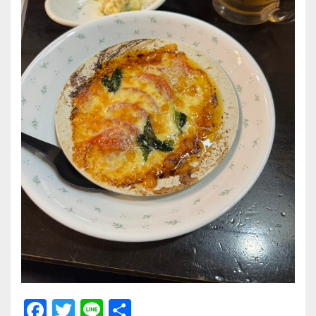
F
T
Li
共