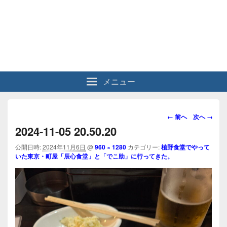
メニュー
画
← 前へ
次へ →
像
2024-11-05 20.50.20
ナ
ビ
公開日時:
2024年11月6日
@
960 × 1280
カテゴリー:
植野食堂でやって
いた東京・町屋「辰心食堂」と「でこ助」に行ってきた。
ゲ
ー
シ
ョ
ン